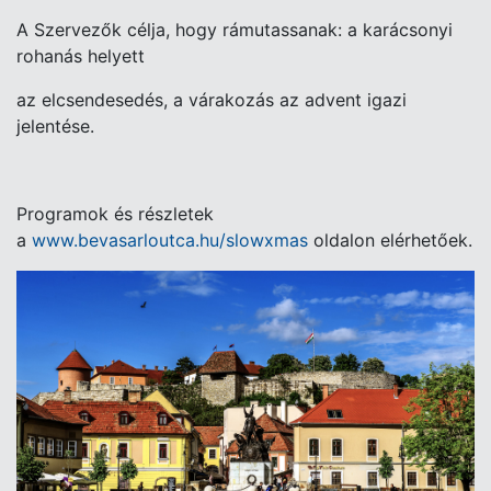
A Szervezők célja, hogy rámutassanak: a karácsonyi
rohanás helyett
az elcsendesedés, a várakozás az advent igazi
jelentése.
Programok és részletek
a
www.bevasarloutca.hu/slowxmas
oldalon elérhetőek.