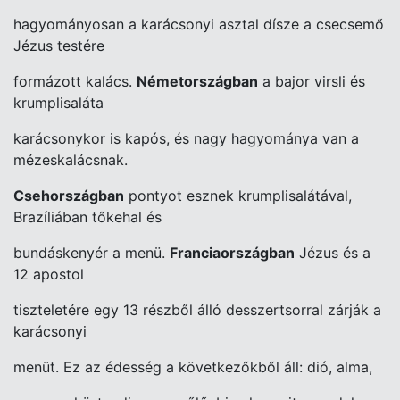
hagyományosan
a karácsonyi asztal dísze a csecsemő
Jézus testére
formázott kalács.
Németországban
a bajor virsli és
krumplisaláta
karácsonykor is kapós, és
nagy hagyománya van a
mézeskalácsnak.
Csehországban
pontyot esznek
krumplisalátával,
Brazíliában tőkehal és
bundáskenyér a menü.
Franciaországban
Jézus és a
12 apostol
tiszteletére egy 13 részből álló desszertsorral
zárják a
karácsonyi
menüt. Ez az édesség a következőkből áll: dió, alma,