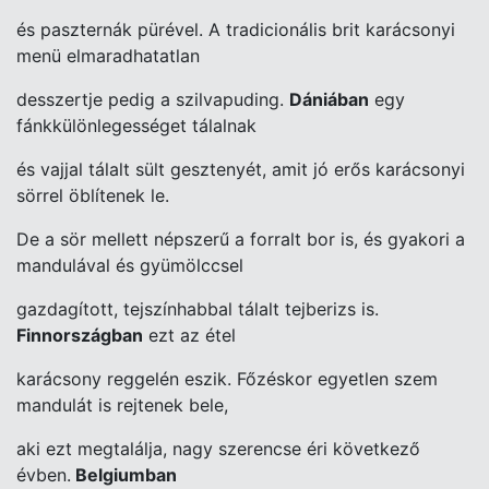
és paszternák pürével. A tradicionális brit karácsonyi
menü elmaradhatatlan
d
esszertje pedig a szilvapuding.
Dániában
egy
fánkkülönlegességet tálalnak
és vajjal tálalt sült gesztenyét, amit jó erős karácsonyi
sörrel öblítenek le.
De a sör mellett népszerű a forralt bor is, és gyakori a
mandulával és gyümölccsel
gazdagított, tejszínhabbal tálalt tejberizs is.
Finnországban
ezt az étel
karácsony reggelén eszik. Főzéskor egyetlen szem
mandulát is rejtenek bele,
aki ezt megtalálja, nagy szerencse éri következő
évben.
Belgiumban