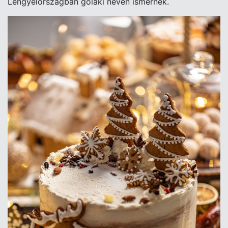
Lengyelországban golaki néven ismernek.