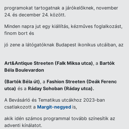
programokat tartogatnak a járókelőknek, november
24. és december 24. között.
Minden napra jut egy kiállítás, kézműves foglalkozást,
finom bort és
jó zene a látógatóknak Budapest ikonikus utcáiban, az
Art&Antique Streeten (Falk Miksa utca)
, a
Bartók
Béla Boulevardon
(Bartók Béla út)
, a
Fashion Streeten (Deák Ferenc
utca)
és a
Ráday Sohoban (Ráday utca).
A Bevásárló és Tematikus utcákhoz 2023-ban
csatlakozott a
Margit-negyed
is,
akik idén számos programmal tovább színesítik az
adventi kínálatot.