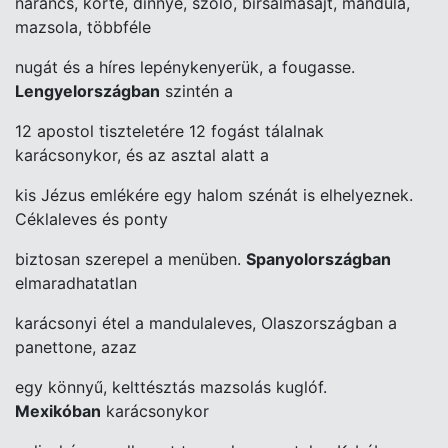
narancs, körte, dinnye, szőlő, birsalmasajt, mandula,
mazsola, többféle
nugát és a híres lepénykenyerük, a fougasse.
Lengyelországban
szintén a
12 apostol tiszteletére 12 fogást tálalnak
karácsonykor, és az asztal alatt a
kis Jézus emlékére egy halom szénát is elhelyeznek.
Céklaleves és ponty
biztosan szerepel a menüben.
Spanyolországban
elmaradhatatlan
karácsonyi étel a mandulaleves, Olaszországban a
panettone, azaz
egy könnyű, kelttésztás mazsolás kuglóf.
Mexikóban
karácsonykor