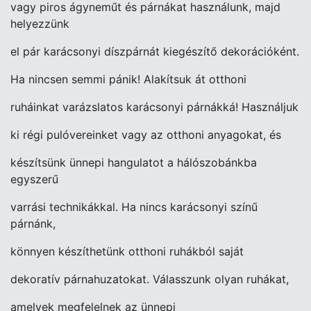
vagy piros
ágyneműt és párnákat használunk, majd
helyezzünk
el pár karácsonyi díszpárnát
kiegészítő dekorációként.
Ha nincsen semmi pánik! Alakítsuk át otthoni
ruháinkat varázslatos karácsonyi párnákká!
Használjuk
ki régi pulóvereinket
vagy az otthoni anyagokat, és
készítsünk ünnepi hangulatot a hálószobánkba
egyszerű
varrási technikákkal.
Ha nincs karácsonyi színű
párnánk,
könnyen készíthetünk otthoni ruhákból saját
dekoratív párnahuzatokat. Válasszunk olyan ruhákat,
amelyek megfelelnek az ünnepi