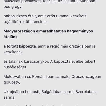
puliszkás pacallevest tesznek az asztalra, Kubában
pedig egy
babos-rizses ételt, amit erős rummal készített
tojáslikőrrel öblítenek le.
Magyarországon elmaradhatatlan hagyományos
ételünk
a töltött káposzta
,
amit a régió más országaiban is
készítenek
és tálalnak karácsonykor.
A káposztalevélbe tekert
húsféleséget
Moldovában és Romániában
sarmale, Oroszországban
golubsty,
Ukrajnában holubsti, Bulgáriában
sarmi, Szerbiában
sarma,