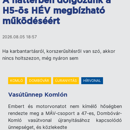
A háttérben dolgozunk a
H5-ös HÉV megbízható
működéséért
2026.08.05 18:57
Ha karbantartásról, korszerűsítésről van szó, akkor
nincs holtszezon, még nyáron sem
KOMLÓ
DOMBÓVÁR
ÚJRANYITÁS
HÍRVONAL
Vasútünnep Komlón
Embert és motorvonatot nem kímélő hőségben
rendezte meg a MÁV-csoport a 47-es, Dombóvár-
Komló vasútvonal újranyitásához kapcsolódó
ünnepséget, és közlekedte