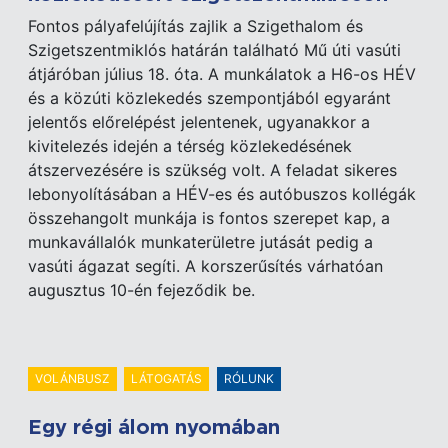
Fontos pályafelújítás zajlik a Szigethalom és
Szigetszentmiklós határán található Mű úti vasúti
átjáróban július 18. óta. A munkálatok a H6-os HÉV
és a közúti közlekedés szempontjából egyaránt
jelentős előrelépést jelentenek, ugyanakkor a
kivitelezés idején a térség közlekedésének
átszervezésére is szükség volt. A feladat sikeres
lebonyolításában a HÉV-es és autóbuszos kollégák
összehangolt munkája is fontos szerepet kap, a
munkavállalók munkaterületre jutását pedig a
vasúti ágazat segíti. A korszerűsítés várhatóan
augusztus 10-én fejeződik be.
VOLÁNBUSZ
LÁTOGATÁS
RÓLUNK
Egy régi álom nyomában