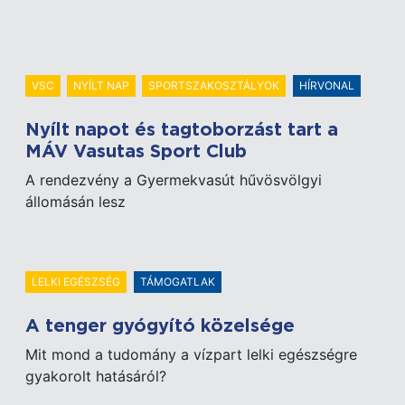
VSC
NYÍLT NAP
SPORTSZAKOSZTÁLYOK
HÍRVONAL
Nyílt napot és tagtoborzást tart a
MÁV Vasutas Sport Club
A rendezvény a Gyermekvasút hűvösvölgyi
állomásán lesz
LELKI EGÉSZSÉG
TÁMOGATLAK
A tenger gyógyító közelsége
Mit mond a tudomány a vízpart lelki egészségre
gyakorolt hatásáról?