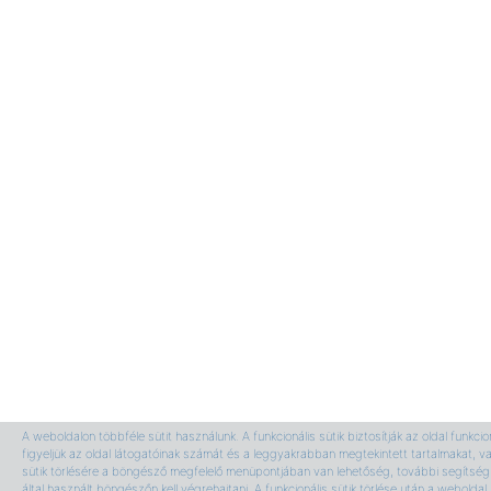
A weboldalon többféle sütit használunk. A funkcionális sütik biztosítják az oldal funkci
figyeljük az oldal látogatóinak számát és a leggyakrabban megtekintett tartalmakat, v
sütik törlésére a böngésző megfelelő menüpontjában van lehetőség, további segítség 
által használt böngészőn kell végrehajtani. A funkcionális sütik törlése után a webolda