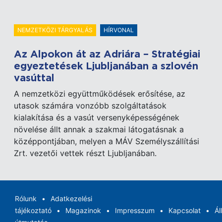
NEMZETKÖZI TÁRGYALÁS
HÍRVONAL
Az Alpokon át az Adriára – Stratégiai
egyeztetések Ljubljanában a szlovén
vasúttal
A nemzetközi együttműködések erősítése, az
utasok számára vonzóbb szolgáltatások
kialakítása és a vasút versenyképességének
növelése állt annak a szakmai látogatásnak a
középpontjában, melyen a MÁV Személyszállítási
Zrt. vezetői vettek részt Ljubljanában.
Rólunk
Adatkezelési
tájékoztató
Magazinok
Impresszum
Kapcsolat
Ál