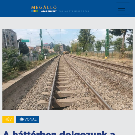
Ugrás
a
tartalomra
HÉV
HÍRVONAL