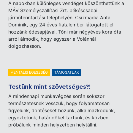
A napokban különleges vendéget köszönthettünk a
MÁV Személyszállítási Zrt. békéscsabai
járműfenntartási telephelyén. Csizmadia Antal
Dominik, egy 24 éves fiatalember látogatott el
hozzánk édesapjával. Tóni már négyéves kora óta
arról álmodik, hogy egyszer a Volánnál
dolgozhasson.
MENTÁLIS EGÉSZSÉG
TÁMOGATLAK
Testünk mint szövetséges?!
A mindennapi munkavégzés során sokszor
természetesnek vesszük, hogy folyamatosan
figyelünk, döntéseket hozunk, alkalmazkodunk,
egyeztetünk, határidőket tartunk, és közben
próbálunk minden helyzetben helytállni.