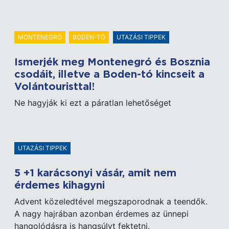
MONTENEGRÓ
BODEN-TÓ
UTAZÁSI TIPPEK
Ismerjék meg Montenegró és Bosznia
csodáit, illetve a Boden-tó kincseit a
Volántouristtal!
Ne hagyják ki ezt a páratlan lehetőséget
UTAZÁSI TIPPEK
5 +1 karácsonyi vásár, amit nem
érdemes kihagyni
Advent közeledtével megszaporodnak a teendők.
A nagy hajrában azonban érdemes az ünnepi
hangolódásra is hangsúlyt fektetni.