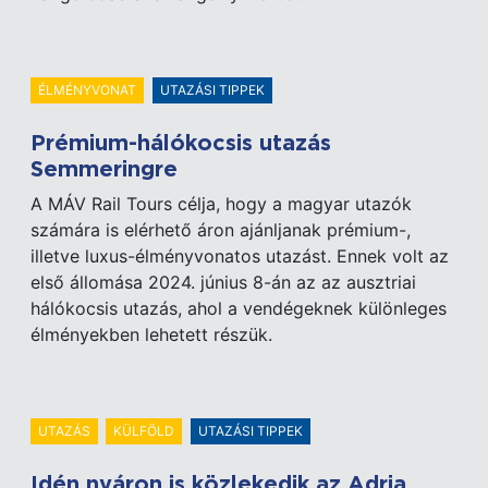
ÉLMÉNYVONAT
UTAZÁSI TIPPEK
Prémium-hálókocsis utazás
Semmeringre
A MÁV Rail Tours célja, hogy a magyar utazók
számára is elérhető áron ajánljanak prémium-,
illetve luxus-élményvonatos utazást. Ennek volt az
első állomása 2024. június 8-án az az ausztriai
hálókocsis utazás, ahol a vendégeknek különleges
élményekben lehetett részük.
UTAZÁS
KÜLFÖLD
UTAZÁSI TIPPEK
Idén nyáron is közlekedik az Adria