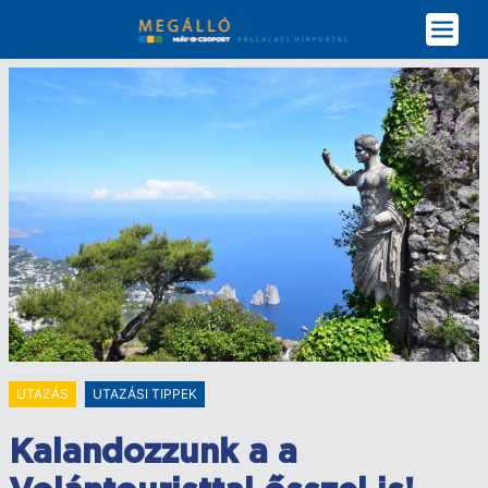
Ugrás
a
tartalomra
UTAZÁS
UTAZÁSI TIPPEK
Kalandozzunk a a