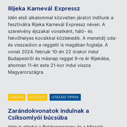
Rijeka Karnevál Expressz
Idén első alkalommal közvetlen járatot indítunk a
fesztiválra Rijeka Karnevál Expressz néven. A
szerelvény éjszakai vonatként, háló- és
fekvőhelyes kocsikkal közlekedik. A menetdíj oda-
és visszaúton a reggelit is magában foglalja. A
vonat 2024. február 10-én 22 órakor indul
Budapestről és másnap reggel 9-re ér Rijekába,
ahonnan 11-én este 21-kor indul vissza
Magyarországra.
UTAZÁS
KÜLFÖLD
UTAZÁSI TIPPEK
Zarándokvonatok indulnak a
Csíksomlyói búcsúba
Idén is elindul a Boldogasszony és a Misszió