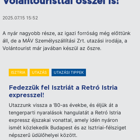
Volántouristtal ősszel is!
2025.07.15 15:52
A nyár nagyobb része, az igazi forróság még előttünk
áll, de a MÁV Személyszállítási Zrt. utazási irodája, a
Volántourist már javában készül az őszre.
ISZTRIA
UTAZÁS
UTAZÁSI TIPPEK
Fedezzük fel Isztriát a Retró Istria
expresszel!
Utazzunk vissza a ’80-as évekbe, és éljük át a
tengerparti nyaralások hangulatát a Retró Istria
expressz éjszakai vonattal, amely idén nyáron
ismét közlekedik Budapest és az Isztriai-félsziget
népszerű üdülőhelyei között.