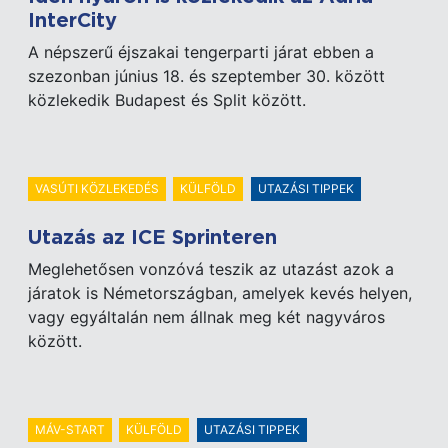
InterCity
A népszerű éjszakai tengerparti járat ebben a
szezonban június 18. és szeptember 30. között
közlekedik Budapest és Split között.
VASÚTI KÖZLEKEDÉS
KÜLFÖLD
UTAZÁSI TIPPEK
Utazás az ICE Sprinteren
Meglehetősen vonzóvá teszik az utazást azok a
járatok is Németországban, amelyek kevés helyen,
vagy egyáltalán nem állnak meg két nagyváros
között.
MÁV-START
KÜLFÖLD
UTAZÁSI TIPPEK