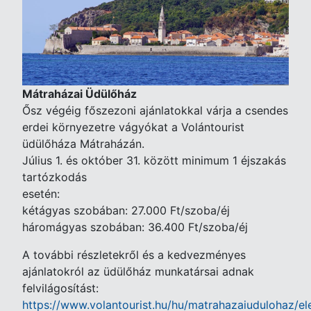
Mátraházai Üdülőház
Ősz végéig főszezoni ajánlatokkal várja a csendes
erdei környezetre vágyókat a Volántourist
üdülőháza Mátraházán.
Július 1. és október 31. között minimum 1 éjszakás
tartózkodás
esetén:
kétágyas szobában: 27.000 Ft/szoba/éj
háromágyas szobában: 36.400 Ft/szoba/éj
A további részletekről és a kedvezményes
ajánlatokról az üdülőház munkatársai adnak
felvilágosítást:
https://www.volantourist.hu/hu/matrahazaiudulohaz/e