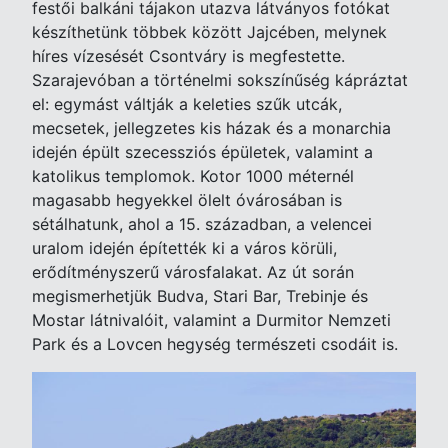
festői balkáni tájakon utazva látványos fotókat
készíthetünk többek között Jajcében, melynek
híres vízesését Csontváry is megfestette.
Szarajevóban a történelmi sokszínűség kápráztat
el: egymást váltják a keleties szűk utcák,
mecsetek, jellegzetes kis házak és a monarchia
idején épült szecessziós épületek, valamint a
katolikus templomok. Kotor 1000 méternél
magasabb hegyekkel ölelt óvárosában is
sétálhatunk, ahol a 15. században, a velencei
uralom idején építették ki a város körüli,
erődítményszerű városfalakat. Az út során
megismerhetjük Budva, Stari Bar, Trebinje és
Mostar látnivalóit, valamint a Durmitor Nemzeti
Park és a Lovcen hegység természeti csodáit is.