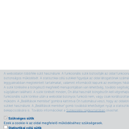
A weboldalon többféle sütit használunk. A funkcionális sütik biztosítják az oldal funkcion
biztonságos működését. A statisztikai célú sütikkel figyeljük az oldal látogatóinak számá
leggyakrabban megtekintett tartalmakat, valamint információt kapunk az esetleges hib
A sütik törlésére a böngésző megfelelő menüpontjában van lehetőség, további segíts
súgójában található. A sütik törlését minden, Ön által használt böngészőn kell végrehajta
funkcionális sütik törlése után a weboldal bizonyos funkciói nem, vagy csak korlátozott
működni. A „Beállítások mentése” gombra kattintva Ön tudomásul veszi, hogy az oldalon 
sütiket használunk. A „Beállítások mentése” gomb továbbá lehetőséget nyújt a statisztika
bekapcsolására is. További információkat a
Sütikezelési tájékoztatóban
olvashat.
Szükséges sütik
Ezek a cookie-k az oldal megfelelő működéséhez szükségesek.
Statisztikai célú sütik