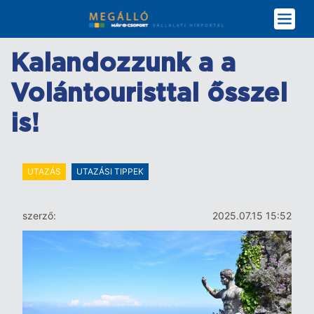
Ugrás
a
tartalomra
Kalandozzunk a a
Volántouristtal ősszel
is!
UTAZÁS
UTAZÁSI TIPPEK
szerző:
2025.07.15 15:52