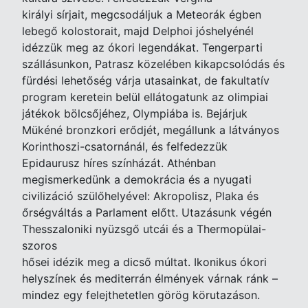
királyi sírjait, megcsodáljuk a Meteorák égben
lebegő kolostorait, majd Delphoi jóshelyénél
idézzük meg az ókori legendákat. Tengerparti
szállásunkon, Patrasz közelében kikapcsolódás és
fürdési lehetőség várja utasainkat, de fakultatív
program keretein belül ellátogatunk az olimpiai
játékok bölcsőjéhez, Olympiába is. Bejárjuk
Mükéné bronzkori erődjét, megállunk a látványos
Korinthoszi-csatornánál, és felfedezzük
Epidaurusz híres színházát. Athénban
megismerkedünk a demokrácia és a nyugati
civilizáció szülőhelyével: Akropolisz, Plaka és
őrségváltás a Parlament előtt. Utazásunk végén
Thesszaloniki nyüzsgő utcái és a Thermopülai-
szoros
hősei idézik meg a dicső múltat. Ikonikus ókori
helyszínek és mediterrán élmények várnak ránk –
mindez egy felejthetetlen görög körutazáson.