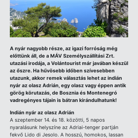
A nyár nagyobb része, az igazi forróság még
előttünk áll, de a MÁV Személyszállítási Zrt.
utazási irodája, a Volántourist már javában készül
az őszre. Ha hűvösebb időben szívesebben
utazunk, akkor remek választás lehet az indián
nyár az olasz Adrián, egy olasz vagy éppen antik
görög körutazás, de Bosznia és Montenegró
vadregényes tájain is bátran kirándulhatunk!
Indián nyár az olasz Adrián
A szeptember 14. és 18. közötti, 5 napos
nyaralásunk helyszíne az Adriai-tenger partján
fekvő Lido di Jesolo. A hosszú, homokos, lassan