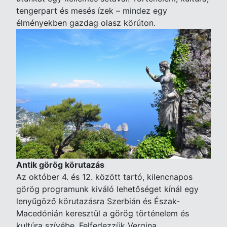
tengerpart és mesés ízek – mindez egy
élményekben gazdag olasz körúton.
Antik görög körutazás
Az október 4. és 12. között tartó, kilencnapos
görög programunk kiváló lehetőséget kínál egy
lenyűgöző körutazásra Szerbián és Észak-
Macedónián keresztül a görög történelem és
kultúra szívébe. Felfedezzük Vergina