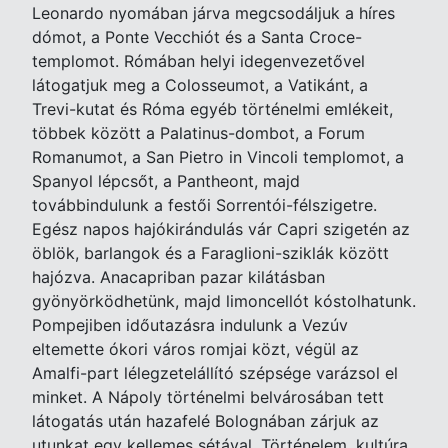
Leonardo nyomában járva megcsodáljuk a híres
dómot, a Ponte Vecchiót és a Santa Croce-
templomot. Rómában helyi idegenvezetővel
látogatjuk meg a Colosseumot, a Vatikánt, a
Trevi-kutat és Róma egyéb történelmi emlékeit,
többek között a Palatinus-dombot, a Forum
Romanumot, a San Pietro in Vincoli templomot, a
Spanyol lépcsőt, a Pantheont, majd
továbbindulunk a festői Sorrentói-félszigetre.
Egész napos hajókirándulás vár Capri szigetén az
öblök, barlangok és a Faraglioni-sziklák között
hajózva. Anacapriban pazar kilátásban
gyönyörködhetünk, majd limoncellót kóstolhatunk.
Pompejiben időutazásra indulunk a Vezúv
eltemette ókori város romjai közt, végül az
Amalfi-part lélegzetelállító szépsége varázsol el
minket. A Nápoly történelmi belvárosában tett
látogatás után hazafelé Bolognában zárjuk az
utunkat egy kellemes sétával. Történelem, kultúra,