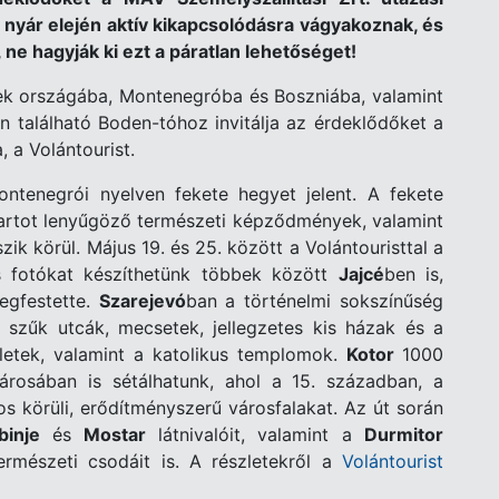
, nyár elején aktív kikapcsolódásra vágyakoznak, és
ne hagyják ki ezt a páratlan lehetőséget!
yek országába, Montenegróba és Boszniába, valamint
n található Boden-tóhoz invitálja az érdeklődőket a
, a Volántourist.
tenegrói nyelven fekete hegyet jelent. A fekete
rtot lenyűgöző természeti képződmények, valamint
ik körül. Május 19. és 25. között a Volántouristtal a
os fotókat készíthetünk többek között
Jajcé
ben is,
egfestette.
Szarejevó
ban a történelmi sokszínűség
s szűk utcák, mecsetek, jellegzetes kis házak és a
letek, valamint a katolikus templomok.
Kotor
1000
rosában is sétálhatunk, ahol a 15. században, a
os körüli, erődítményszerű városfalakat. Az út során
binje
és
Mostar
látnivalóit, valamint a
Durmitor
ermészeti csodáit is. A részletekről a
Volántourist