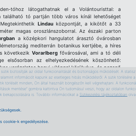
en-tóhoz látogathatnak el a Volántouristtal: a
 található tó partján több város kínál lehetőséget
. Megtekinthetik
Lindau
központját, a kikötőt a 33
méter magas oroszlánszoborral. Az északi parton
urgban
a középkori hangulatot árasztó óvárosban
Németország mediterrán botanikus kertjébe, a híres
és következik
Vorarlberg
fővárosával, ami a tó déli
e elsősorban az elhelyezkedésének köszönhető:
kor varázslatos hegyi világgal körülvéve, és pezsgő
ütik biztosítják az oldal funkcionalitását és biztonságos működését. A statiszti
 Az óváros megtekintése után a hegyi felvonó nyújtotta
valamint információt kapunk az esetleges hibás működésről. A sütik törlésér
 iroda honlapján
.
ik törlését minden, Ön által használt böngészőn kell végrehajtani. A funkcionál
ítások mentése” gombra kattintva Ön tudomásul veszi, hogy az oldalon funkcio
tourist irodák munkatársait
!
tik bekapcsolására is. További információkat a
Sütikezelési tájékoztatóban
olva
zükségesek.
es cookie-k engedélyezése.
k
Impresszum
Kapcsolat
Állásajánlatok
Partnereink