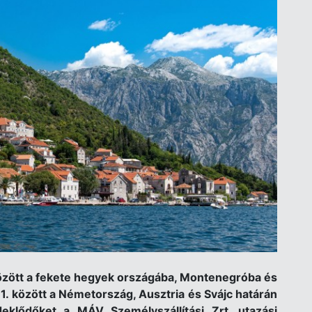
 között a fekete hegyek országába, Montenegróba és
 1. között a Németország, Ausztria és Svájc határán
deklődőket a MÁV Személyszállítási Zrt. utazási