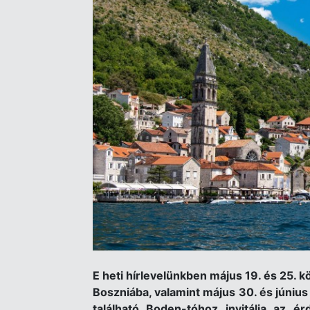
E heti hírlevelünkben május 19. és 25.
Boszniába, valamint május 30. és június
található Boden-tóhoz invitálja az ér