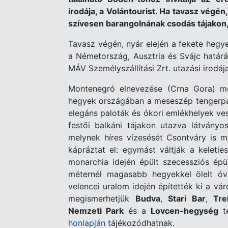
irodája, a Volántourist. Ha tavasz végén
szívesen barangolnának csodás tájakon, 
Tavasz végén, nyár elején a fekete heg
a Németország, Ausztria és Svájc határá
MÁV Személyszállítási Zrt. utazási irodája
Montenegró elnevezése (Crna Gora) mon
hegyek országában a meseszép tengerpa
elegáns paloták és ókori emlékhelyek vesz
festői balkáni tájakon utazva látvány
melynek híres vízesését Csontváry is m
kápráztat el: egymást váltják a keletie
monarchia idején épült szecessziós épü
méternél magasabb hegyekkel ölelt óvá
velencei uralom idején építették ki a vár
megismerhetjük
Budva
,
Stari Bar
,
Tre
Nemzeti Park
és a
Lovcen-hegység
t
honlapján
tájékozódhatnak.