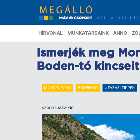
Ugrás
a
tartalomra
HÍRVONAL
MUNKATÁRSAINK
ANNO
ZÖ
Ismerjék meg Mont
Boden-tó kincseit 
MONTENEGRÓ
BODEN-TÓ
UTAZÁSI TIPPEK
szerző:
MÁV-KIG