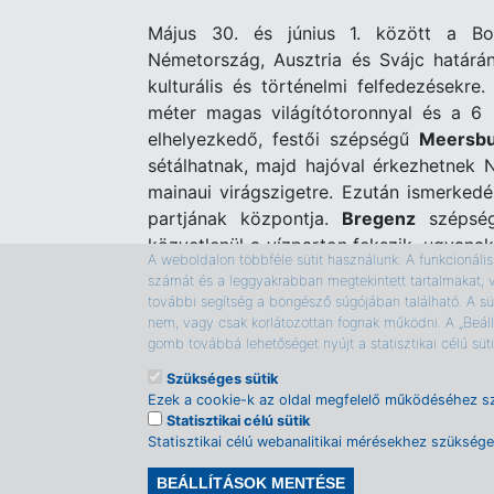
Május 30. és június 1. között a Bod
Németország, Ausztria és Svájc határán
kulturális és történelmi felfedezésekre
méter magas világítótoronnyal és a 6 
elhelyezkedő, festői szépségű
Meersb
sétálhatnak, majd hajóval érkezhetnek 
mainaui virágszigetre. Ezután ismerked
partjának központja.
Bregenz
szépség
közvetlenül a vízparton fekszik, ugyanak
A weboldalon többféle sütit használunk. A funkcionális s
kulturális életével csábítja a látogatót.
számát és a leggyakrabban megtekintett tartalmakat, 
látványt élvezhetik. Részletek az
utazási
további segítség a böngésző súgójában található. A süt
nem, vagy csak korlátozottan fognak működni. A „Beáll
További információkért keressék a
Volán
gomb továbbá lehetőséget nyújt a statisztikai célú sü
Szükséges sütik
Ezek a cookie-k az oldal megfelelő működéséhez s
Statisztikai célú sütik
Statisztikai célú webanalitikai mérésekhez szükség
Rólunk
Adatkezelési tájékoztató
Magazino
BEÁLLÍTÁSOK MENTÉSE