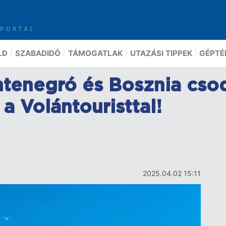
LD
SZABADIDŐ
TÁMOGATLAK
UTAZÁSI TIPPEK
GÉPTÉ
enegró és Bosznia csodái
a Volántouristtal!
2025.04.02 15:11