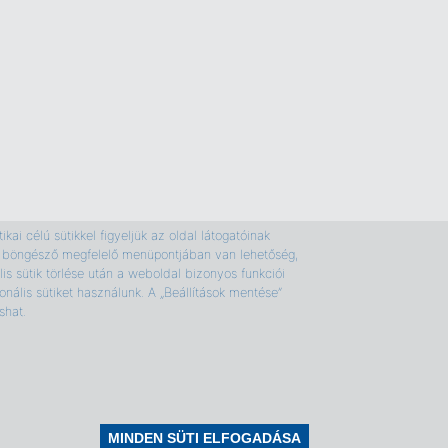
kai célú sütikkel figyeljük az oldal látogatóinak
e a böngésző megfelelő menüpontjában van lehetőség,
is sütik törlése után a weboldal bizonyos funkciói
nális sütiket használunk. A „Beállítások mentése”
shat.
Sütikezelés
Jogi útmutatás
Withdraw consent
MINDEN SÜTI ELFOGADÁSA