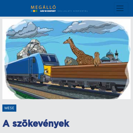
Ugrás
a
tartalomra
MESE
A szökevények