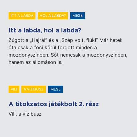
ITT A LABDA
HOL A LABDA?
MESE
Itt a labda, hol a labda?
Zúgott a „Hajrá!” és a „Szép volt, fiúk!” Már hetek
óta csak a foci körül forgott minden a
mozdonyszínben. Sőt nemcsak a mozdonyszínben,
hanem az állomáson is.
VILI
A VÍZIBUSZ
MESE
A titokzatos játékbolt 2. rész
Vili, a vízibusz