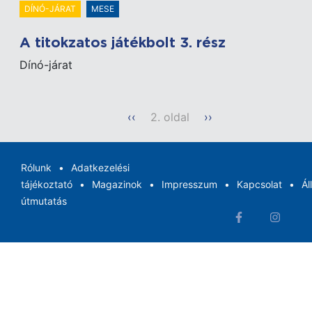
DÍNÓ-JÁRAT
MESE
A titokzatos játékbolt 3. rész
Dínó-járat
Oldalszámozás
Előző
‹‹
2. oldal
Következő
››
oldal
oldal
Rólunk
Adatkezelési
tájékoztató
Magazinok
Impresszum
Kapcsolat
Ál
útmutatás