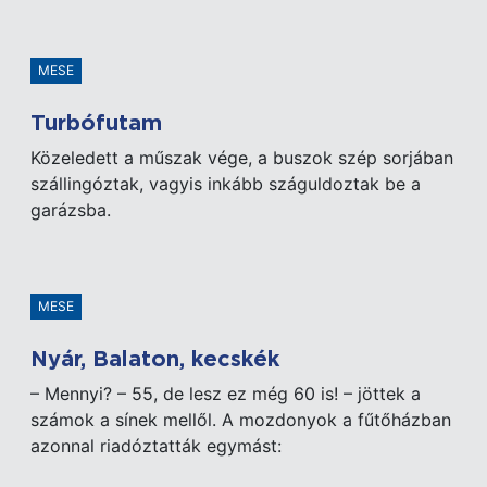
MESE
Turbófutam
Közeledett a műszak vége, a buszok szép sorjában
szállingóztak, vagyis inkább száguldoztak be a
garázsba.
MESE
Nyár, Balaton, kecskék
– Mennyi? – 55, de lesz ez még 60 is! – jöttek a
számok a sínek mellől. A mozdonyok a fűtőházban
azonnal riadóztatták egymást: