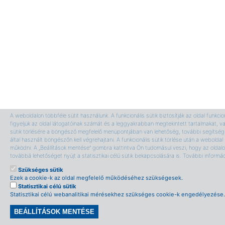
A weboldalon többféle sütit használunk. A funkcionális sütik biztosítják az oldal funkci
figyeljük az oldal látogatóinak számát és a leggyakrabban megtekintett tartalmakat, v
sütik törlésére a böngésző megfelelő menüpontjában van lehetőség, további segítség 
által használt böngészőn kell végrehajtani. A funkcionális sütik törlése után a webolda
működni. A „Beállítások mentése” gombra kattintva Ön tudomásul veszi, hogy az oldalon
továbbá lehetőséget nyújt a statisztikai célú sütik bekapcsolására is. További informá
Szükséges sütik
Ezek a cookie-k az oldal megfelelő működéséhez szükségesek.
Statisztikai célú sütik
Statisztikai célú webanalitikai mérésekhez szükséges cookie-k engedélyezése.
BEÁLLÍTÁSOK MENTÉSE