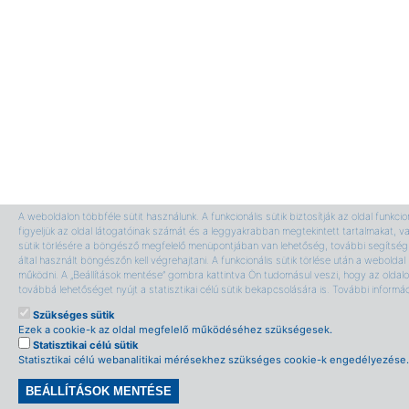
A weboldalon többféle sütit használunk. A funkcionális sütik biztosítják az oldal funkci
figyeljük az oldal látogatóinak számát és a leggyakrabban megtekintett tartalmakat, v
sütik törlésére a böngésző megfelelő menüpontjában van lehetőség, további segítség 
által használt böngészőn kell végrehajtani. A funkcionális sütik törlése után a webolda
működni. A „Beállítások mentése” gombra kattintva Ön tudomásul veszi, hogy az oldalon
továbbá lehetőséget nyújt a statisztikai célú sütik bekapcsolására is. További informá
Szükséges sütik
Ezek a cookie-k az oldal megfelelő működéséhez szükségesek.
Statisztikai célú sütik
Statisztikai célú webanalitikai mérésekhez szükséges cookie-k engedélyezése.
BEÁLLÍTÁSOK MENTÉSE