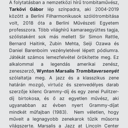
A folytatásban a nemzetközi hírű trombitaművész,
Tarkövi Gábor
lép színpadra, aki 2004-2019
között a Berlini Filharmonikusok szólótrombitása
volt, 2018 óta a Berlini Művészeti Egyetem
professzora. Több világhírű kamaraegyüttes tagja,
szólistaként sok más mellett Sir Simon Rattle,
Bernard Haitink, Zubin Mehta, Seiji Ozawa és
Daniel Barenboim vezényletével lépett pódiumra.
Játékát számos lemezfelvétel örökítette meg. Ez
alkalommal a legendás amerikai zenész,
zeneszerző,
Wynton Marsalis
Trombitaversenyét
szólaltatja meg. A jazz és a klasszikus zene
határán mozgó, virtuóz és szenvedélyes darab
szerzője kilenc Grammy-díj és egy zenei Pulitzer-
díj birtokosa, és ő az egyetlen művész, aki
ugyanabban az évben nyert Grammy-díjat
mindkét műfajban (1983). Nem véletlen, hogy
műveit a legnagyobb zenekarok tűzik műsorra
világszerte. Marsalis a Jazz at Lincoln Center