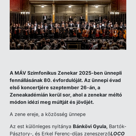
A MÁV Szimfonikus Zenekar 2025-ben ünnepli
fennállásának 80. évfordulóját. Az ünnepi évad
első koncertjére szeptember 26-án, a
Zeneakadémián kerül sor, ahol a zenekar méltó
módon idézi meg múltját és jövőjét.
A zene ereje, a közösség ünnepe
Az est különleges nyitánya
Bánkövi Gyula,
Bartók-
Pásztory-, és Erkel Ferenc-díjas zeneszerző
LOCO