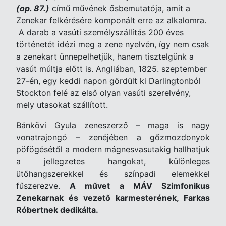
(op. 87.)
című művének ősbemutatója, amit a
Zenekar felkérésére komponált erre az alkalomra.
A darab a vasúti személyszállítás 200 éves
történetét idézi meg a zene nyelvén, így nem csak
a zenekart ünnepelhetjük, hanem tisztelgünk a
vasút múltja előtt is. Angliában, 1825. szeptember
27-én, egy keddi napon gördült ki Darlingtonból
Stockton felé az első olyan vasúti szerelvény,
mely utasokat szállított.
Bánkövi Gyula zeneszerző – maga is nagy
vonatrajongó – zenéjében a gőzmozdonyok
pöfögésétől a modern mágnesvasutakig hallhatjuk
a jellegzetes hangokat, különleges
ütőhangszerekkel és színpadi elemekkel
fűszerezve.
A művet a MÁV Szimfonikus
Zenekarnak és vezető karmesterének, Farkas
Róbertnek dedikálta.