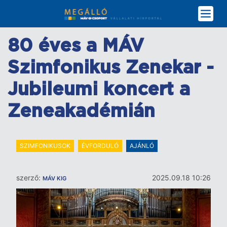
Ugrás
a
tartalomra
80 éves a MÁV
Szimfonikus Zenekar -
Jubileumi koncert a
Zeneakadémián
SZIMFONIKUSOK
ÉVFORDULÓ
AJÁNLÓ
szerző:
2025.09.18 10:26
MÁV KIG