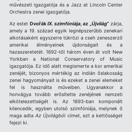
művészeti igazgatója és a Jazz at Lincoln Center
Orchestra zenei igazgatója.
Az estet
Dvořák
IX. szimfóniája
, az „
Újvilág
”
zárja,
amely a 19. század egyik legnépszerűbb zenekari
alkotásaként egyszerre tükrözi a cseh zeneszerző
amerikai élményeinek újdonságait és a
hazaszeretetét. 1892-től három éven át volt New
Yorkban a National Conservatory of Music
igazgatója. Ez idő alatt megismerte a kor amerikai
zenéjét, bizonyos mértékig az indián őslakosság
zenei hagyományait is és ezeket a zenei elemeket
fel is használta műveiben. Ugyanakkor a
honvágya tovább erősítette zenéjének nemzeti
elkötelezettségét is. Az 1893-ban komponált
kilencedik, egyben utolsó szimfóniája, melynek ő
maga adta
Az Újvilágból
címet, ezt a kettősséget
fejezi ki.