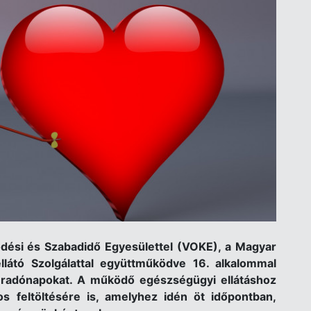
ési és Szabadidő Egyesülettel (VOKE), a Magyar
látó Szolgálattal együttműködve 16. alkalommal
radónapokat. A működő egészségügyi ellátáshoz
s feltöltésére is, amelyhez idén öt időpontban,