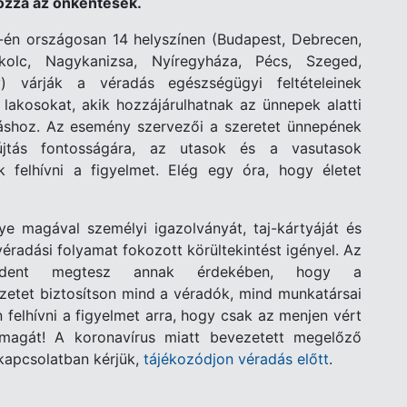
ozzá az önkéntesek.
-én országosan 14 helyszínen (Budapest, Debrecen,
kolc, Nagykanizsa, Nyíregyháza, Pécs, Szeged,
y) várják a véradás egészségügyi feltételeinek
 lakosokat, akik hozzájárulhatnak az ünnepek alatti
táshoz. Az esemény szervezői a szeretet ünnepének
yújtás fontosságára, az utasok és a vasutasok
k felhívni a figyelmet. Elég egy óra, hogy életet
gye magával személyi igazolványát, taj-kártyáját és
éradási folyamat fokozott körültekintést igényel.
Az
mindent megtesz annak érdekében, hogy a
etet biztosítson mind a véradók, mind munkatársai
 felhívni a figyelmet arra, hogy csak az menjen vért
 magát! A koronavírus miatt bevezetett megelőző
 kapcsolatban kérjük,
tájékozódjon véradás előtt
.