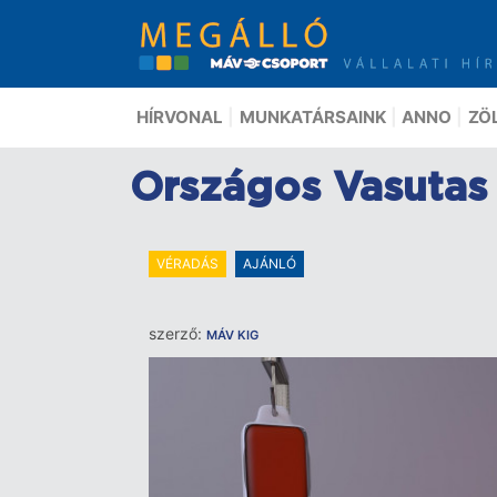
Ugrás
a
tartalomra
HÍRVONAL
MUNKATÁRSAINK
ANNO
ZÖ
Országos Vasutas
VÉRADÁS
AJÁNLÓ
szerző:
MÁV KIG