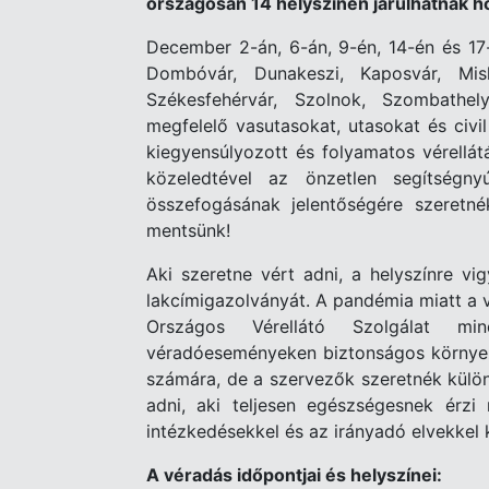
országosan 14 helyszínen járulhatnak h
December 2-án, 6-án, 9-én, 14-én és 17
Dombóvár, Dunakeszi, Kaposvár, Mis
Székesfehérvár, Szolnok, Szombathel
megfelelő vasutasokat, utasokat és civil
kiegyensúlyozott és folyamatos vérellá
közeledtével az önzetlen segítségn
összefogásának jelentőségére szeretné
mentsünk!
Aki szeretne vért adni, a helyszínre vi
lakcímigazolványát. A pandémia miatt a v
Országos Vérellátó Szolgálat 
véradóeseményeken biztonságos környez
számára,
de a szervezők szeretnék külön
adni, aki teljesen egészségesnek érzi
intézkedésekkel és az irányadó elvekkel
A véradás időpontjai és helyszínei: