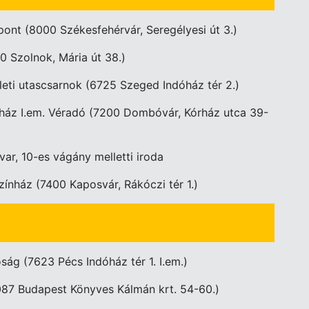
pont (8000 Székesfehérvár, Seregélyesi út 3.)
0 Szolnok, Mária út 38.)
leti utascsarnok (6725 Szeged Indóház tér 2.)
rház I.em. Véradó (7200 Dombóvár, Kórház utca 39-
var, 10-es vágány melletti iroda
Színház (7400 Kaposvár, Rákóczi tér 1.)
óság (7623 Pécs Indóház tér 1. I.em.)
087 Budapest Könyves Kálmán krt. 54-60.)