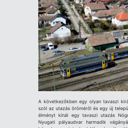
A következőkben egy olyan tavaszi kir
szól az utazás öröméről és egy új telepü
élményt kínál egy tavaszi utazás Nóg
Nyugati pályaudvar harmadik vágányán