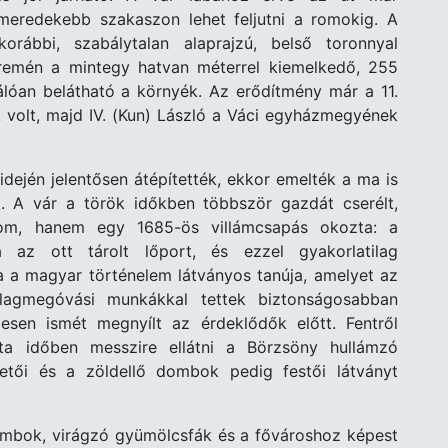
meredekebb szakaszon lehet feljutni a romokig. A
rábbi, szabálytalan alaprajzú, belső toronnyal
remén a mintegy hatvan méterrel kiemelkedő, 255
álóan belátható a környék. Az erődítmény már a 11.
k volt, majd IV. (Kun) László a Váci egyházmegyének
dején jelentősen átépítették, ekkor emelték a ma is
. A vár a török időkben többször gazdát cserélt,
om, hanem egy 1685-ös villámcsapás okozta: a
a az ott tárolt lőport, és ezzel gyakorlatilag
a a magyar történelem látványos tanúja, amelyet az
lagmegóvási munkákkal tettek biztonságosabban
gesen ismét megnyílt az érdeklődők előtt. Fentről
ta időben messzire ellátni a Börzsöny hullámzó
tetői és a zöldellő dombok pedig festői látványt
 lombok, virágzó gyümölcsfák és a fővároshoz képest