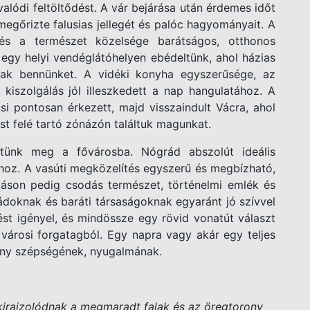
alódi feltöltődést. A vár bejárása után érdemes időt
egőrizte falusias jellegét és palóc hagyományait. A
és a természet közelsége barátságos, otthonos
 egy helyi vendéglátóhelyen ebédeltünk, ahol házias
ak bennünket. A vidéki konyha egyszerűsége, az
kiszolgálás jól illeszkedett a nap hangulatához. A
si pontosan érkezett, majd visszaindult Vácra, ahol
t felé tartó zónázón találtuk magunkat.
ztünk meg a fővárosba. Nógrád abszolút ideális
shoz. A vasúti megközelítés egyszerű és megbízható,
omáson pedig csodás természet, történelmi emlék és
doknak és baráti társaságoknak egyaránt jó szívvel
ést igényel, és mindössze egy rövid vonatút választ
 városi forgatagból. Egy napra vagy akár egy teljes
öny szépségének, nyugalmának.
kirajzolódnak a megmaradt falak és az öregtorony