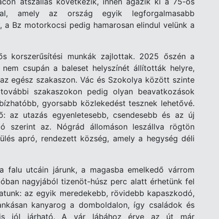
con átszállás következik, innen ágazik ki a 75-ös
nal, amely az ország egyik legforgalmasabb
, a Bz motorkocsi pedig hamarosan elindul velünk a
ős korszerűsítési munkák zajlottak. 2025 őszén a
 nem csupán a baleset helyszínét állították helyre,
 az egész szakaszon. Vác és Szokolya között szinte
a további szakaszokon pedig olyan beavatkozások
bízhatóbb, gyorsabb közlekedést tesznek lehetővé.
ő: az utazás egyenletesebb, csendesebb és az új
 szerint az. Nógrád állomáson leszállva rögtön
ülés apró, rendezett község, amely a hegység déli
a falu utcáin járunk, a magasba emelkedő várrom
óban nagyjából tizenöt-húsz perc alatt érhetünk fel
thatunk: az egyik meredekebb, rövidebb kapaszkodó,
ankásan kanyarog a domboldalon, így családok és
 is jól járható. A vár lábához érve az út már