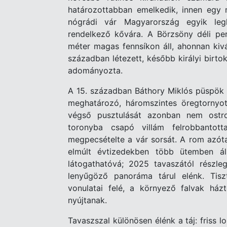
határozottabban emelkedik, innen egy 
nógrádi vár Magyarország egyik legko
rendelkező kővára. A Börzsöny déli pe
méter magas fennsíkon áll, ahonnan kiv
században létezett, később királyi birto
adományozta.
A 15. században Báthory Miklós püspök i
meghatározó, háromszintes öregtornyot
végső pusztulását azonban nem ostr
toronyba csapó villám felrobbantott
megpecsételte a vár sorsát. A rom azót
elmúlt évtizedekben több ütemben ál
látogathatóvá; 2025 tavaszától részle
lenyűgöző panoráma tárul elénk. Tisz
vonulatai felé, a környező falvak ház
nyújtanak.
Tavaszszal különösen élénk a táj: friss