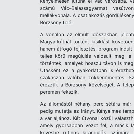
kényelmesen jutunk el Vác városába. Vá
számú Vác–Balassagyarmat vasútvo
mellékvonala. A csatlakozás gördülékeny
Börzsöny felé.
A vonalon az elmúlt időszakban jelent
Magyarkútnál történt kisiklást követően
hanem átfogó fejlesztési program indult
teljes körű megújulás valósult meg, 
történtek, amelyek hosszú távon is meg
Utasként ez a gyakorlatban is érezhet
szakaszon valóban zökkenőmentes. Szó
érezzük a Börzsöny közelségét. A telep
peremén fekszik.
Az állomástól néhány perc sétára már 
pedig mutatja az irányt. Kényelmes temp
a vár aljához. Két útvonal közül válasz
amely gyorsabban vezet fel, a másik l
kevésbé rutinos kirándulók számára