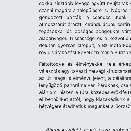
sokkal tisztább levegő együtt nyújtanak v
szánni magára a településre is. Nógrád m
gondozott porták, a csendes utcák 
atmoszférát áraszt. Kirándulásunk során
fogásokkal és bőséges adagokkal várt
alapanyagok frissessége és a közvetlen 
délután gyorsan elrepült, a Bz motorkoc
rövid várakozást követően már a Budapes
Feltöltődve és élményekkel tele érke
választás egy tavaszi hétvégi kiruccaná
az út maga is élményt jelent, a céláll
lenyűgöző panoráma vár. Pároknak, csalá
ajánlom, hiszen a túra közepes erőkifejt
el bennünket attól, hogy kiszakadjunk a
hétvégére átadhatjuk magunkat a Börzs
„Ahogy közelebb érünk, egyre jobban 