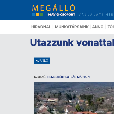
Ugrás
a
tartalomra
HÍRVONAL
MUNKATÁRSAINK
ANNO
ZÖ
Utazzunk vonatta
AJÁNLÓ
szerző:
NEMESKÉRI-KUTLÁN MÁRTON