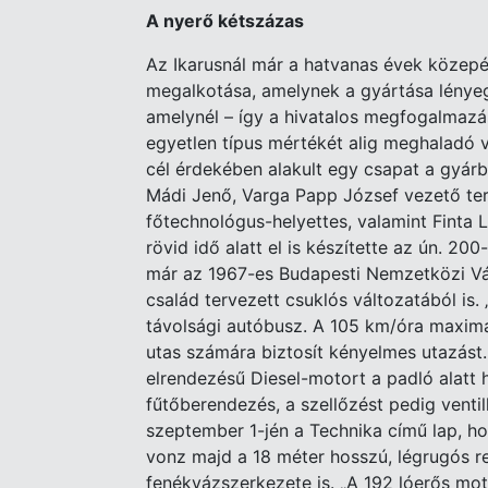
A nyerő kétszázas
Az Ikarusnál már a hatvanas évek köze
megalkotása, amelynek a gyártása lényeg
amelynél – így a hivatalos megfogalmazá
egyetlen típus mértékét alig meghaladó
cél érdekében alakult egy csapat a gyárb
Mádi Jenő, Varga Papp József vezető ter
főtechnológus-helyettes, valamint Finta 
rövid idő alatt el is készítette az ún. 200
már az 1967-es Budapesti Nemzetközi Vás
család tervezett csuklós változatából is. 
távolsági autóbusz. A 105 km/óra maxim
utas számára biztosít kényelmes utazás
elrendezésű Diesel-motort a padló alatt h
fűtőberendezés, a szellőzést pedig ventill
szeptember 1-jén a Technika című lap, h
vonz majd a 18 méter hosszú, légrugós re
fenékvázszerkezete is. „A 192 lóerős mot