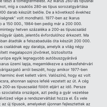
é teszi a tömegtermelést. Az Ikarus 260-as típusnál
ot, míg a csuklós 280-as típus sorozatgyártása
000 darab készült belőle. De a következő évekhez
iségnek” volt mondható. 1977-ben az Ikarus
b a 150 000., 1984-ben pedig már a 200 000.
 mintegy hetven százaléka a 200-as típuscsalád
rműgyár újabb, jelentős évfordulóhoz érkezett. Ma
rában átadták a felszabadulás óta készült 200 000.
s családnak egy darabja, amelyik a világ négy
ített megalapozni jövőnket, biztosította
k Európa egyik legnagyobb autóbuszgyárává
Ikarus üzemi lapja, megemlékezve a székesfehérvári
gyárigazgató arról beszélt, hogy amikor 1977-ben
harminc évet kellett várni. Valószínű, hogy ez volt
súcsra, ahonnan sajnos lefelé vezetett az út. A cég
 200-as típuscsalád fölött eljárt az idő. Persze
 szocialista országok, azt pedig a gyár vezetése
évtized vége a rendszerváltást hozza el. És vele
az új típusok, amelyeket újonnan fejlesztettek az