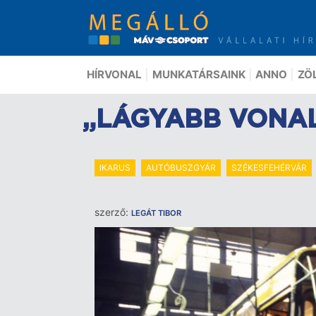
Ugrás
a
tartalomra
HÍRVONAL
MUNKATÁRSAINK
ANNO
ZÖ
„LÁGYABB VONA
IKARUS
AUTÓBUSZGYÁR
SZÉKESFEHÉRVÁR
szerző:
LEGÁT TIBOR