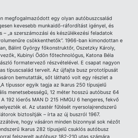
pén megfogalmazódott egy olyan autóbuszcsalád
esen kevesebb munkaidő-ráfordítást igényel, és
s – „a szerszámozási és készülékezési feladatok
 volumenűre csökkenthetők”. 1966-ban kimondottan e
an, Bálint György főkonstruktőr, Oszetzky Károly,
vezők, Kubinyi Ödön főtechnológus, Katona Béla
László formatervező részvételével. E csapat nagyon
-as típuscsalád terveit. Az újfajta busz prototípusát
áron bemutatták, sőt látható volt egy részlet a
„A típussor egyik tagja az Ikarus 250 típusjelű
ális menetsebességű, 12 méter hosszú autóbusz 64
t. A 192 lóerős MAN D 215 HMGU 6 hengeres, fekvő
elyezték el. Az utastér fűtését nyersolajrendszerű
átorok biztosítják – írta az új buszról 1967.
ozzátéve, hogy vásáron minden bizonnyal sok nézőt
ndszerű Ikarus 282 típusjelű csuklós autóbusz
orral felszerelt autóbusz 182-210 utas számára