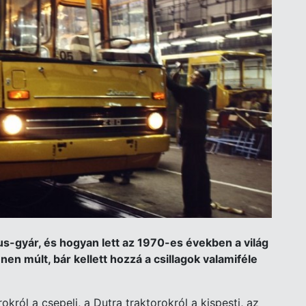
rus-gyár, és hogyan lett az 1970-es években a világ
en múlt, bár kellett hozzá a csillagok valamiféle
ról a csepeli, a Dutra traktorokról a kispesti, az