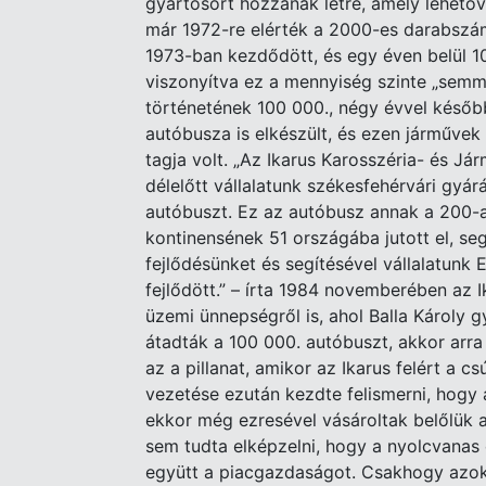
gyártósort hozzanak létre, amely lehetőv
már 1972-re elérték a 2000-es darabszám
1973-ban kezdődött, és egy éven belül 1
viszonyítva ez a mennyiség szinte „semm
történetének 100 000., négy évvel későb
autóbusza is elkészült, és ezen járművek
tagja volt. „Az Ikarus Karosszéria- és Já
délelőtt vállalatunk székesfehérvári gyá
autóbuszt. Ez az autóbusz annak a 200-a
kontinensének 51 országába jutott el, seg
fejlődésünket és segítésével vállalatun
fejlődött.” – írta 1984 novemberében az 
üzemi ünnepségről is, ahol Balla Károly 
átadták a 100 000. autóbuszt, akkor arra 
az a pillanat, amikor az Ikarus felért a c
vezetése ezután kezdte felismerni, hogy a
ekkor még ezresével vásároltak belőlük a
sem tudta elképzelni, hogy a nyolcvanas 
együtt a piacgazdaságot. Csakhogy azok 