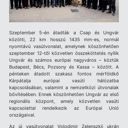
Szeptember 5-én átadták a Csap és Ungvár
közötti, 22 km hosszú 1435 mm-es, normál
nyomtávú vasútvonalat, amelynek köszönhetően
szeptember 12-től közvetlen összeköttetés nyílik
Ungvár és számos európai nagyváros – köztük
Budapest, Bécs, Pozsony és Kassa – között. A
pénteken átadott szakasz fontos mérföldkő
Kárpátalja európai vasúti hálózatba
kapcsolásában, valamint a nemzetközi útvonalak
bővítésében. Ennek köszönhetően Ungvár az első
regionális központ, amely közvetlen vasúti
kapcsolattal rendelkezik az Európai Unió
országaival.
Az új vasútvonalat Volodimir Zelenszkij ukrán