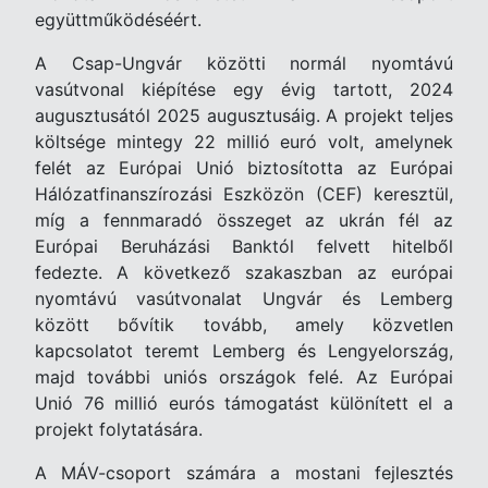
együttműködéséért.
A Csap-Ungvár közötti normál nyomtávú
vasútvonal kiépítése egy évig tartott, 2024
augusztusától 2025 augusztusáig. A projekt teljes
költsége mintegy 22 millió euró volt, amelynek
felét az Európai Unió biztosította az Európai
Hálózatfinanszírozási Eszközön (CEF) keresztül,
míg a fennmaradó összeget az ukrán fél az
Európai Beruházási Banktól felvett hitelből
fedezte. A következő szakaszban az európai
nyomtávú vasútvonalat Ungvár és Lemberg
között bővítik tovább, amely közvetlen
kapcsolatot teremt Lemberg és Lengyelország,
majd további uniós országok felé. Az Európai
Unió 76 millió eurós támogatást különített el a
projekt folytatására.
A MÁV-csoport számára a mostani fejlesztés