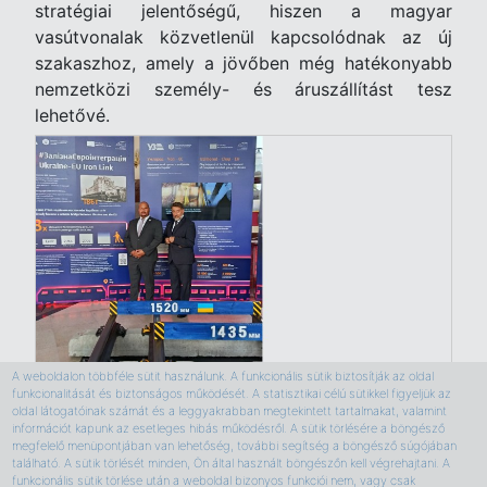
stratégiai jelentőségű, hiszen a magyar
vasútvonalak közvetlenül kapcsolódnak az új
szakaszhoz, amely a jövőben még hatékonyabb
nemzetközi személy- és áruszállítást tesz
lehetővé.
A weboldalon többféle sütit használunk. A funkcionális sütik biztosítják az oldal
funkcionalitását és biztonságos működését. A statisztikai célú sütikkel figyeljük az
oldal látogatóinak számát és a leggyakrabban megtekintett tartalmakat, valamint
információt kapunk az esetleges hibás működésről. A sütik törlésére a böngésző
megfelelő menüpontjában van lehetőség, további segítség a böngésző súgójában
található. A sütik törlését minden, Ön által használt böngészőn kell végrehajtani. A
funkcionális sütik törlése után a weboldal bizonyos funkciói nem, vagy csak