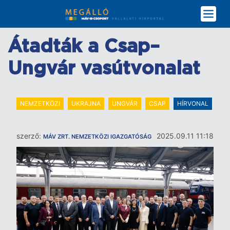
Ugrás
a
tartalomra
Átadták a Csap–
Ungvár vasútvonalat
NEMZETKÖZI
UKRAJNA
UNGVÁR
CSAP
HÍRVONAL
szerző:
2025.09.11 11:18
MÁV ZRT. NEMZETKÖZI IGAZGATÓSÁG