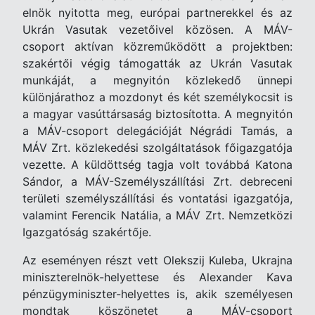
elnök nyitotta meg, európai partnerekkel és az
Ukrán Vasutak vezetőivel közösen. A MÁV-
csoport aktívan közreműködött a projektben:
szakértői végig támogatták az Ukrán Vasutak
munkáját, a megnyitón közlekedő ünnepi
különjárathoz a mozdonyt és két személykocsit is
a magyar vasúttársaság biztosította. A megnyitón
a MÁV-csoport delegációját Négrádi Tamás, a
MÁV Zrt. közlekedési szolgáltatások főigazgatója
vezette. A küldöttség tagja volt továbbá Katona
Sándor, a MÁV-Személyszállítási Zrt. debreceni
területi személyszállítási és vontatási igazgatója,
valamint Ferencik Natália, a MÁV Zrt. Nemzetközi
Igazgatóság szakértője.
Az eseményen részt vett Olekszij Kuleba, Ukrajna
miniszterelnök-helyettese és Alexander Kava
pénzügyminiszter-helyettes is, akik személyesen
mondtak köszönetet a MÁV-csoport