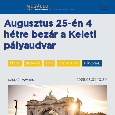
Ugrás
a
tartalomra
Augusztus 25-én 4
hétre bezár a Keleti
pályaudvar
KELETI
BEZÁRÁS
2025
TUDNIVALÓK
HÍRVONAL
szerző:
2025.08.01 10:30
MÁV-KIG