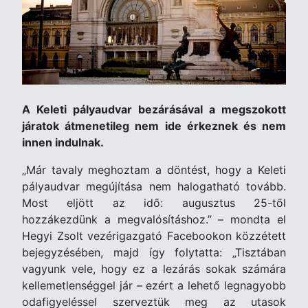
A Keleti pályaudvar bezárásával a megszokott
járatok átmenetileg nem ide érkeznek és nem
innen indulnak.
„Már tavaly meghoztam a döntést, hogy a Keleti
pályaudvar megújítása nem halogatható tovább.
Most eljött az idő: augusztus 25-től
hozzákezdünk a megvalósításhoz.” – mondta el
Hegyi Zsolt vezérigazgató Facebookon közzétett
bejegyzésében, majd így folytatta: „Tisztában
vagyunk vele, hogy ez a lezárás sokak számára
kellemetlenséggel jár – ezért a lehető legnagyobb
odafigyeléssel szerveztük meg az utasok