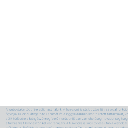
A weboldalon többféle sütit használunk. A funkcionális sütik biztosítják az oldal funkci
figyeljük az oldal látogatóinak számát és a leggyakrabban megtekintett tartalmakat, v
sütik törlésére a böngésző megfelelő menüpontjában van lehetőség, további segítség 
által használt böngészőn kell végrehajtani. A funkcionális sütik törlése után a webolda
működni. A „Beállítások mentése” gombra kattintva Ön tudomásul veszi, hogy az oldalon