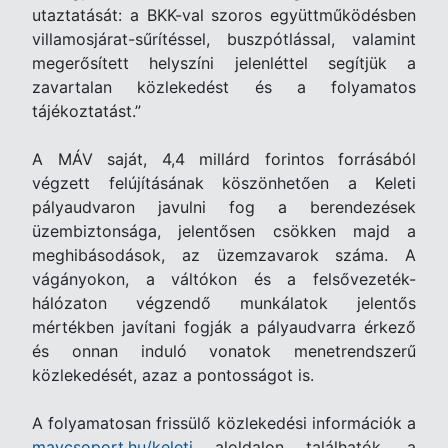
utaztatását: a BKK-val szoros együttműködésben
villamosjárat-sűrítéssel, buszpótlással, valamint
megerősített helyszíni jelenléttel segítjük a
zavartalan közlekedést és a folyamatos
tájékoztatást.”
A MÁV saját, 4,4 millárd forintos forrásából
végzett felújításának köszönhetően a Keleti
pályaudvaron javulni fog a berendezések
üzembiztonsága, jelentősen csökken majd a
meghibásodások, az üzemzavarok száma. A
vágányokon, a váltókon és a felsővezeték-
hálózaton végzendő munkálatok jelentős
mértékben javítani fogják a pályaudvarra érkező
és onnan induló vonatok menetrendszerű
közlekedését, azaz a pontosságot is.
A folyamatosan frissülő közlekedési információk a
mavcsoport.hu/keleti
aloldalon találhatók, a