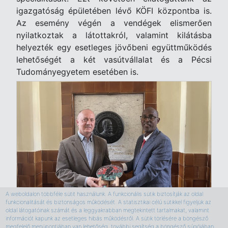
igazgatóság épületében lévő KÖFI központba is.
Az esemény végén a vendégek elismerően
nyilatkoztak a látottakról, valamint kilátásba
helyezték egy esetleges jövőbeni együttműködés
lehetőségét a két vasútvállalat és a Pécsi
Tudományegyetem esetében is.
A weboldalon többféle sütit használunk. A funkcionális sütik biztosítják az oldal
funkcionalitását és biztonságos működését. A statisztikai célú sütikkel figyeljük az
oldal látogatóinak számát és a leggyakrabban megtekintett tartalmakat, valamint
információt kapunk az esetleges hibás működésről. A sütik törlésére a böngésző
megfelelő menüpontjában van lehetőség, további segítség a böngésző súgójában