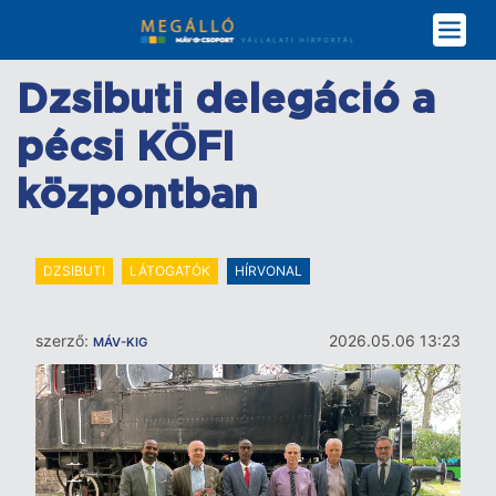
Ugrás
a
tartalomra
Dzsibuti delegáció a
pécsi KÖFI
központban
DZSIBUTI
LÁTOGATÓK
HÍRVONAL
szerző:
2026.05.06 13:23
MÁV-KIG