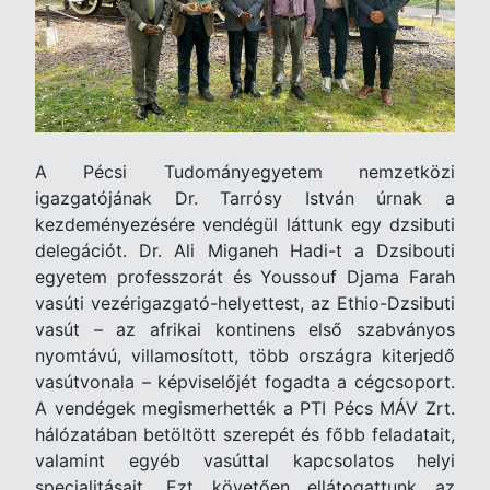
A Pécsi Tudományegyetem nemzetközi
igazgatójának Dr. Tarrósy István úrnak a
kezdeményezésére vendégül láttunk egy dzsibuti
delegációt. Dr. Ali Miganeh Hadi-t a Dzsibouti
egyetem professzorát és Youssouf Djama Farah
vasúti vezérigazgató-helyettest, az Ethio-Dzsibuti
vasút – az afrikai kontinens első szabványos
nyomtávú, villamosított, több országra kiterjedő
vasútvonala – képviselőjét fogadta a cégcsoport.
A vendégek megismerhették a PTI Pécs MÁV Zrt.
hálózatában betöltött szerepét és főbb feladatait,
valamint egyéb vasúttal kapcsolatos helyi
specialitásait. Ezt követően ellátogattunk az