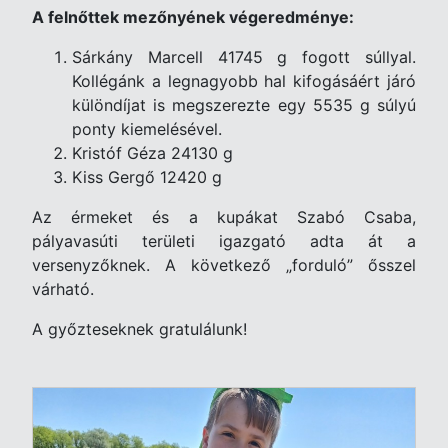
A felnőttek mezőnyének végeredménye:
Sárkány Marcell 41745 g fogott súllyal.
Kollégánk a legnagyobb hal kifogásáért járó
különdíjat is megszerezte egy 5535 g súlyú
ponty kiemelésével.
Kristóf Géza 24130 g
Kiss Gergő 12420 g
Az érmeket és a kupákat Szabó Csaba,
pályavasúti területi igazgató adta át a
versenyzőknek. A következő „forduló” ősszel
várható.
A győzteseknek gratulálunk!