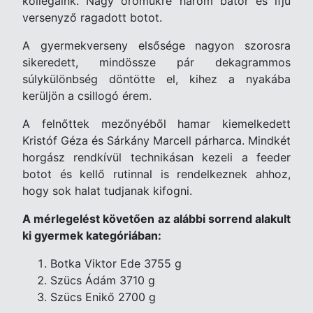
kollégáink. Nagy örömükre három bátor és ifjú
versenyző ragadott botot.
A gyermekverseny elsősége nagyon szorosra
sikeredett, mindössze pár dekagrammos
súlykülönbség döntötte el, kihez a nyakába
kerüljön a csillogó érem.
A felnőttek mezőnyéből hamar kiemelkedett
Kristóf Géza és Sárkány Marcell párharca. Mindkét
horgász rendkívül technikásan kezeli a feeder
botot és kellő rutinnal is rendelkeznek ahhoz,
hogy sok halat tudjanak kifogni.
A mérlegelést követően az alábbi sorrend alakult
ki gyermek kategóriában:
Botka Viktor Ede 3755 g
Szücs Ádám 3710 g
Szücs Enikő 2700 g