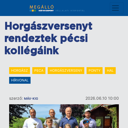
Ugrás
a
tartalomra
Horgászversenyt
rendeztek pécsi
kollégáink
HORGÁSZ
PECA
HORGÁSZVERSENY
PONTY
HAL
HÍRVONAL
szerző:
2026.06.10 10:00
MÁV-KIG