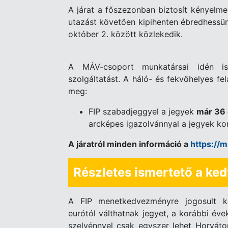
A járat a főszezonban biztosít kényelmes,
utazást követően kipihenten ébredhessünk 
október 2. között közlekedik.
A MÁV-csoport munkatársai idén is
szolgáltatást. A háló- és fekvőhelyes fel
meg:
FIP szabadjeggyel a jegyek
már 36 
arcképes igazolvánnyal a jegyek ko
A járatról minden információ a
https://m
Részletes ismertető a ke
A FIP menetkedvezményre jogosult k
eurótól válthatnak jegyet, a korábbi évek
szelvénnyel csak egyszer lehet Horváto