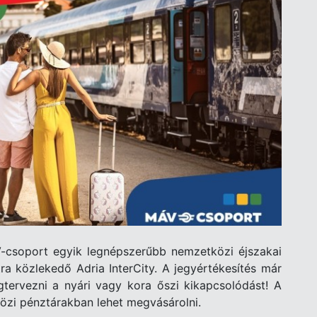
V-csoport egyik legnépszerűbb nemzetközi éjszakai
tra közlekedő Adria InterCity. A jegyértékesítés már
ervezni a nyári vagy kora őszi kikapcsolódást! A
özi pénztárakban lehet megvásárolni.