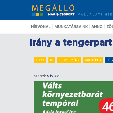
Ugrás
a
tartalomra
HÍRVONAL
MUNKATÁRSAINK
ANNO
ZÖ
Irány a tengerpart
ADRIA
IC
KEDVEZMÉNY
ARCKÉPES
HÍR
szerző:
MÁV-KIG