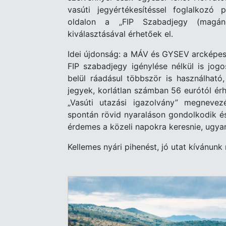
vasúti jegyértékesítéssel foglalkozó
oldalon a „FIP Szabadjegy (magán
kiválasztásával érhetőek el.
Idei újdonság: a MÁV és GYSEV arcképes 
FIP szabadjegy igénylése nélkül is jo
belül ráadásul többször is használható
jegyek, korlátlan számban 56 eurótól ér
„Vasúti utazási igazolvány” megnevez
spontán rövid nyaraláson gondolkodik é
érdemes a közeli napokra keresnie, ugyan
Kellemes nyári pihenést, jó utat kívánunk