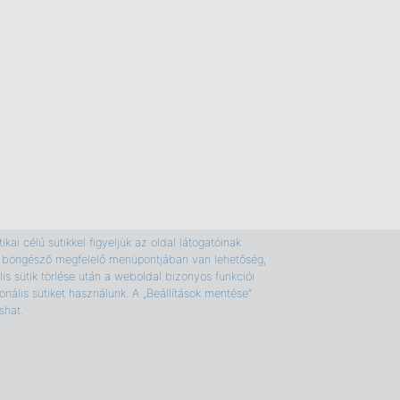
kai célú sütikkel figyeljük az oldal látogatóinak
e a böngésző megfelelő menüpontjában van lehetőség,
is sütik törlése után a weboldal bizonyos funkciói
nális sütiket használunk. A „Beállítások mentése”
shat.