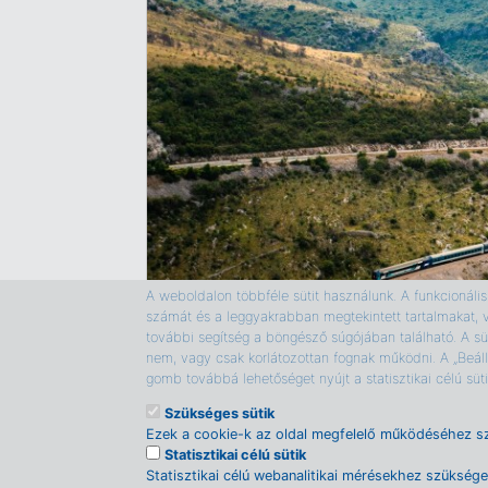
A weboldalon többféle sütit használunk. A funkcionális s
számát és a leggyakrabban megtekintett tartalmakat, 
további segítség a böngésző súgójában található. A süt
nem, vagy csak korlátozottan fognak működni. A „Beáll
gomb továbbá lehetőséget nyújt a statisztikai célú sü
Szükséges sütik
Ezek a cookie-k az oldal megfelelő működéséhez s
Statisztikai célú sütik
Statisztikai célú webanalitikai mérésekhez szükség