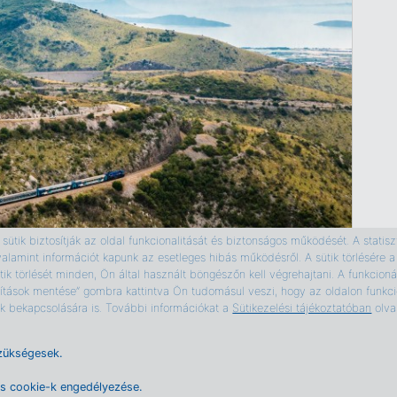
ütik biztosítják az oldal funkcionalitását és biztonságos működését. A statiszti
valamint információt kapunk az esetleges hibás működésről. A sütik törlésér
ik törlését minden, Ön által használt böngészőn kell végrehajtani. A funkcionál
ítások mentése” gombra kattintva Ön tudomásul veszi, hogy az oldalon funkcio
tik bekapcsolására is. További információkat a
Sütikezelési tájékoztatóban
olva
zükségesek.
es cookie-k engedélyezése.