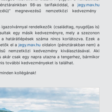
 pénztárainkban 98-as tarifakóddal, a
jegy.mav.hu
célú)” megnevezésű nemzetközi kedvezmény
igazolvánnyal rendelkezők (családtag, nyugdíjas is)
gosultak egy másik kedvezményre, mely a szezonon
, a határátlépések száma nincs korlátozva. Ezek a
hetők el a
jegy.mav.hu
oldalon (pénztárakban nem) a
ésű nemzetközi kedvezmény kiválasztásával. Aki
s akár csak egy napra utazna a tengerhez, bármikor
is további kedvezményeket is találhat.
 minden kollégának!