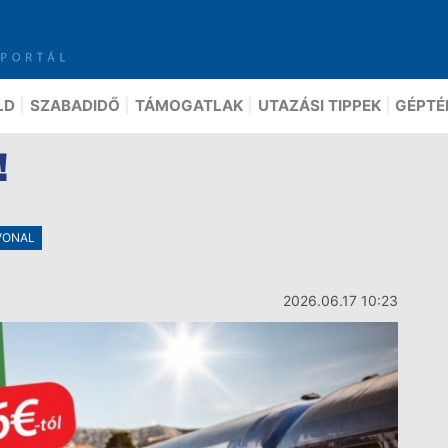
LD
SZABADIDŐ
TÁMOGATLAK
UTAZÁSI TIPPEK
GÉPTÉ
!
VONAL
2026.06.17 10:23