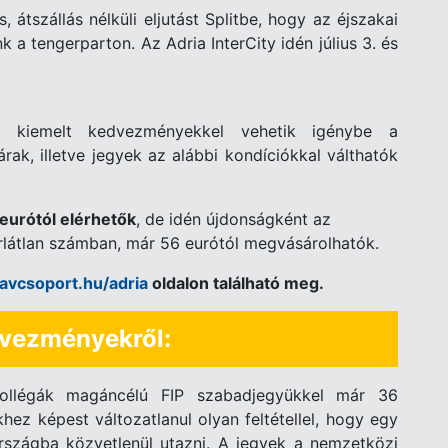
 átszállás nélküli eljutást Splitbe, hogy az éjszakai
a tengerparton. Az Adria InterCity idén július 3. és
 kiemelt kedvezményekkel vehetik igénybe a
árak, illetve jegyek az alábbi kondíciókkal válthatók
eurótól elérhetők
, de idén újdonságként az
rlátlan számban, már 56 eurótól megvásárolhatók.
avcsoport.hu/adria
oldalon található meg.
dvezményekről:
ollégák magáncélú FIP szabadjegyükkel már 36
hez képest változatlanul olyan feltétellel, hogy egy
rszágba közvetlenül utazni. A jegyek a nemzetközi