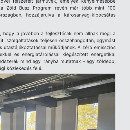
ltővel felszerelt járművek, amelyek kényelmesebbé
tt a Zöld Busz Program révén már több mint 100
rszágban, hozzájárulva a károsanyag-kibocsátás
, hogy a jövőben a fejlesztések nem állnak meg: a
ti szolgáltatások teljesen összehangoltan, egymást
es utastájékoztatással működjenek. A zéró emissziós
kkel és energiatárolással kiegészített energetikai
rendszerek mind egy irányba mutatnak – egy zöldebb,
i közlekedés felé.