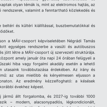
kaptak olyan témák is, mint az elektromos hajtás, az
 rendszerek, valamint a fenntartható közlekedés és
eltéri és kültéri kiállítással, buszbemutatókkal és
lődőket.
son a MÁV-csoport képviseletében Négrádi Tamás
dott egységes rendszerbe a vasúti és autóbuszos
jött létre a MÁV-csoport új szervezeti struktúrája.
özpont amely január óta napi 24 órában felügyeli a
űszaki hiba vagy forgalmi akadály esetén a lehető
jon utasaink továbbutazása érdekében. Az irány és
lmű: az utas mielőbb és kényelmesen eljusson a
vonaton. Az eredmény kézzelfogható: a késések
korábbi évekhez képest.
 jármű állt forgalomba, és 2027-ig további 1000
zik – modern, alacsonypadlós, légkondicionált,