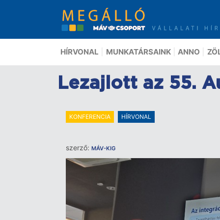
Ugrás
a
tartalomra
HÍRVONAL
MUNKATÁRSAINK
ANNO
ZÖ
Lezajlott az 55. 
KONFERENCIA
HÍRVONAL
szerző:
MÁV-KIG