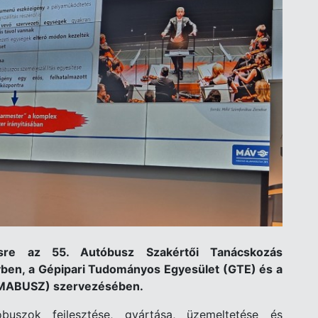
sre az 55. Autóbusz Szakértői Tanácskozás
ben, a Gépipari Tudományos Egyesület (GTE) és a
(MABUSZ) szervezésében.
uszok fejlesztése, gyártása, üzemeltetése és