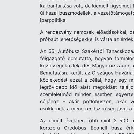
karbantartása volt, de kiemelt figyelmet 
új hazai buszmodellek, a vezetőtámogató
iparpolitika.
A rendezvény nemcsak előadásokkal, de b
próbaút lehetőségekkel is várta az érdek
Az 55. Autóbusz Szakértői Tanácskozá
főigazgató bemutatta, hogyan formáló
közösségi közlekedés Magyarországon, és 
Bemutatásra került az Országos Haváriak
közlekedést azzal a céllal, hogy egy m
legrövidebb idő alatt megoldást talál
szemléletmód minden esetben egyérte
céljához – akár pótlóbuszon, akár 
csökkenek, a menetrendszerűség javul a 
Az elmúlt években több mint 2 500 új
korszerű Credobus Econell busz érke