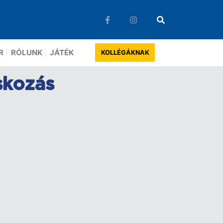
R
RÓLUNK
JÁTÉK
KOLLÉGÁKNAK
skozás