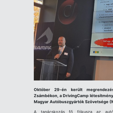
Október 29-én került megrendezé
Zsámbékon, a DrivingCamp létesítmény
Magyar Autóbuszgyártók Szövetsége 
A tanácskozás fő fókusza az autób