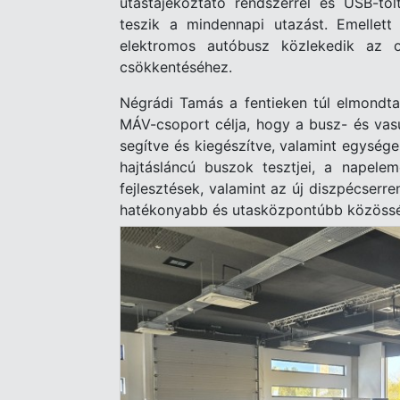
utastájékoztató rendszerrel és USB-tö
teszik a mindennapi utazást. Emelle
elektromos autóbusz közlekedik az o
csökkentéséhez.
Négrádi Tamás a fentieken túl elmondta
MÁV-csoport célja, hogy a busz- és vasú
segítve és kiegészítve, valamint egység
hajtásláncú buszok tesztjei, a napeleme
fejlesztések, valamint az új diszpécser
hatékonyabb és utasközpontúbb közösség