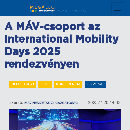
Ugrás
a
tartalomra
A MÁV-csoport az
International Mobility
Days 2025
rendezvényen
NEMZETKÖZI
BÉCS
KONFERENCIA
HÍRVONAL
szerző:
2025.11.26 14:43
MÁV NEMZETKÖZI IGAZGATÓSÁG