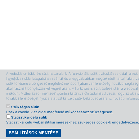
A weboldalon többféle sütit használunk. A funkcionális sütik biztosítják az oldal funkci
figyeljük az oldal látogatóinak számát és a leggyakrabban megtekintett tartalmakat, v
sütik törlésére a böngésző megfelelő menüpontjában van lehetőség, további segítség 
által használt böngészőn kell végrehajtani. A funkcionális sütik törlése után a webolda
működni. A „Beállítások mentése” gombra kattintva Ön tudomásul veszi, hogy az oldalon
továbbá lehetőséget nyújt a statisztikai célú sütik bekapcsolására is. További informá
Szükséges sütik
Ezek a cookie-k az oldal megfelelő működéséhez szükségesek.
Statisztikai célú sütik
Statisztikai célú webanalitikai mérésekhez szükséges cookie-k engedélyezése.
BEÁLLÍTÁSOK MENTÉSE