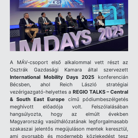
A MÁV-csoport első alkalommal vett részt az
Osztrák Gazdasági Kamara által szervezett
International Mobility Days 2025
konferencián
Bécsben, ahol Reich László stratégiai
vezérigazgató-helyettes a
REGIO TALKS – Central
& South East Europe
című pódiumbeszélgetés
meghívott előadója volt. Felszólalásában
hangsúlyozta, hogy az elmúlt években
Magyarország vasúthálózatának legforgalmasabb
szakaszai jelentős megújuláson mentek keresztül,
ami gyorsabb és modernebb közlekedést tesz