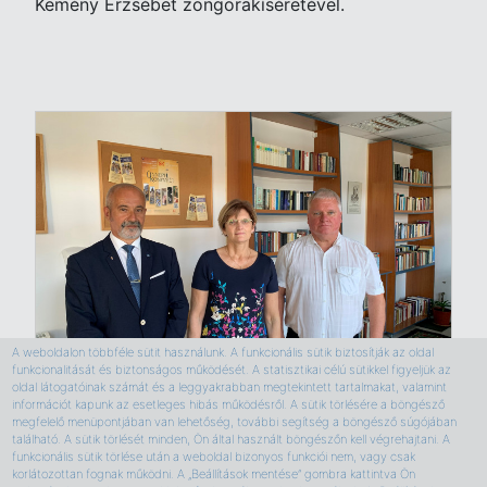
Kemény Erzsébet zongorakíséretével.
A weboldalon többféle sütit használunk. A funkcionális sütik biztosítják az oldal
funkcionalitását és biztonságos működését. A statisztikai célú sütikkel figyeljük az
oldal látogatóinak számát és a leggyakrabban megtekintett tartalmakat, valamint
információt kapunk az esetleges hibás működésről. A sütik törlésére a böngésző
megfelelő menüpontjában van lehetőség, további segítség a böngésző súgójában
található. A sütik törlését minden, Ön által használt böngészőn kell végrehajtani. A
funkcionális sütik törlése után a weboldal bizonyos funkciói nem, vagy csak
korlátozottan fognak működni. A „Beállítások mentése” gombra kattintva Ön