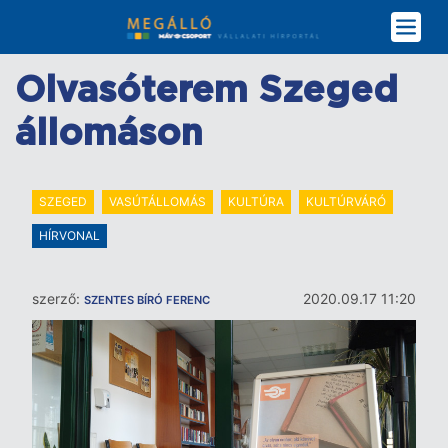
Ugrás
a
tartalomra
Olvasóterem Szeged
állomáson
SZEGED
VASÚTÁLLOMÁS
KULTÚRA
KULTÚRVÁRÓ
HÍRVONAL
szerző:
2020.09.17 11:20
SZENTES BÍRÓ FERENC