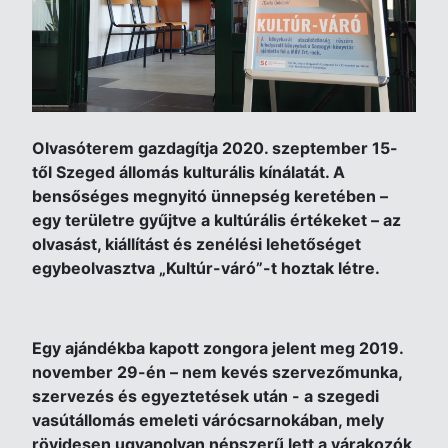
Olvasóterem gazdagítja 2020. szeptember 15-
től Szeged állomás kulturális kínálatát. A
bensőséges megnyitó ünnepség keretében –
egy területre gyűjtve a kultúrális értékeket – az
olvasást, kiállítást és zenélési lehetőséget
egybeolvasztva „Kultúr-váró”-t hoztak létre.
Egy ajándékba kapott zongora jelent meg 2019.
november 29-én – nem kevés szervezőmunka,
szervezés és egyeztetések után - a szegedi
vasútállomás emeleti várócsarnokában, mely
rövidesen ugyanolyan népszerű lett a várakozók