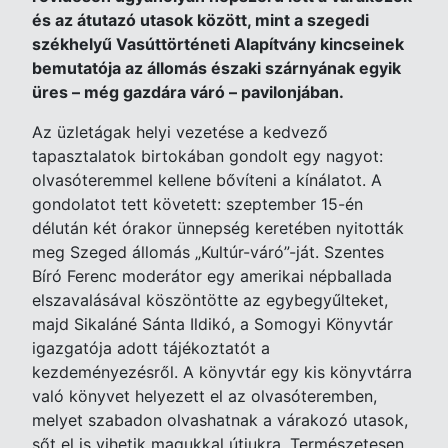
és az átutazó utasok között, mint a szegedi
székhelyű Vasúttörténeti Alapítvány kincseinek
bemutatója az állomás északi szárnyának egyik
üres – még gazdára váró – pavilonjában.
Az üzletágak helyi vezetése a kedvező
tapasztalatok birtokában gondolt egy nagyot:
olvasóteremmel kellene bővíteni a kínálatot. A
gondolatot tett követett: szeptember 15-én
délután két órakor ünnepség keretében nyitották
meg Szeged állomás „Kultúr-váró”-ját. Szentes
Bíró Ferenc moderátor egy amerikai népballada
elszavalásával köszöntötte az egybegyűlteket,
majd Sikaláné Sánta Ildikó, a Somogyi Könyvtár
igazgatója adott tájékoztatót a
kezdeményezésről. A könyvtár egy kis könyvtárra
való könyvet helyezett el az olvasóteremben,
melyet szabadon olvashatnak a várakozó utasok,
sőt el is vihetik magukkal útjukra. Természetesen