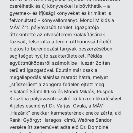
cserélhetik és új könyvekkel is bővíthetik – a
gyermek- és ifjúsági könyveket és krimiket is
felvonultató - könyvállományt. Mondi Miklós a
MÁV Zrt. pályavasúti területi igazgatója
áttekintette az olvasóterem kialakításának
fázisait, felsorolta a terem otthonossá tételét
biztosító berendezési tárgyak beszerzésében
segítséget nyújtó szakterületeket. Példás
együttműködésről számolt be Huszár Zoltán
területi igazgatóval. Ezután már csak a
megállapodás aláírása maradt hátra, melyet
„stílszerűen” a zongora fedelén ejtett meg
Sikaláné Sánta Ildikó és Mondi Miklós, Püspöki
Krisztina pályavasúti szakértő közreműködésével.
A jeles eseményt Dr. Varjasi Gyula, a MÁV
„Hazánk” énekkar karmesterének éneke zárta, aki
Ránki György: Haragosi című, Weöres Sándor
versére írt zeneművét adta elő Dr. Dombiné