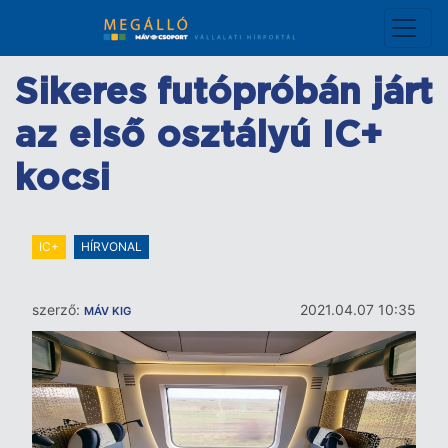
Ugrás
a
tartalomra
Sikeres futópróbán járt
az első osztályú IC+
kocsi
IC+
HÍRVONAL
szerző:
2021.04.07 10:35
MÁV KIG