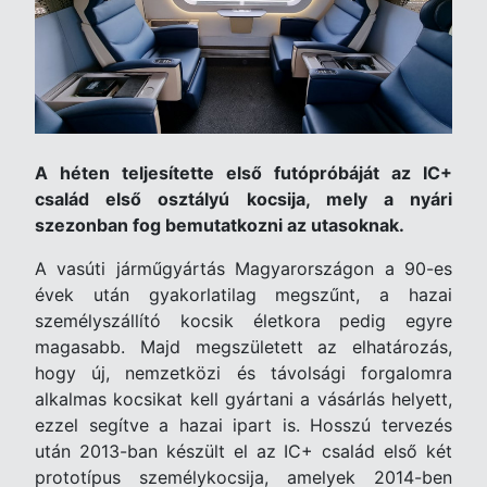
A héten teljesítette első futópróbáját az IC+
család első osztályú kocsija, mely a nyári
szezonban fog bemutatkozni az utasoknak.
A vasúti járműgyártás Magyarországon a 90-es
évek után gyakorlatilag megszűnt, a hazai
személyszállító kocsik életkora pedig egyre
magasabb. Majd megszületett az elhatározás,
hogy új, nemzetközi és távolsági forgalomra
alkalmas kocsikat kell gyártani a vásárlás helyett,
ezzel segítve a hazai ipart is. Hosszú tervezés
után 2013-ban készült el az IC+ család első két
prototípus személykocsija, amelyek 2014-ben