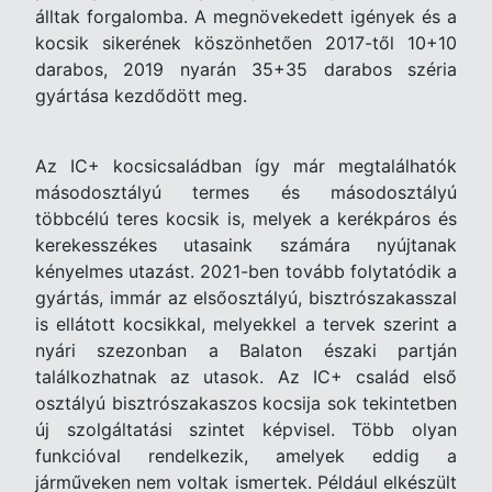
álltak forgalomba. A megnövekedett igények és a
kocsik sikerének köszönhetően 2017-től 10+10
darabos, 2019 nyarán 35+35 darabos széria
gyártása kezdődött meg.
Az IC+ kocsicsaládban így már megtalálhatók
másodosztályú termes és másodosztályú
többcélú teres kocsik is, melyek a kerékpáros és
kerekesszékes utasaink számára nyújtanak
kényelmes utazást. 2021-ben tovább folytatódik a
gyártás, immár az elsőosztályú, bisztrószakasszal
is ellátott kocsikkal, melyekkel a tervek szerint a
nyári szezonban a Balaton északi partján
találkozhatnak az utasok. Az IC+ család első
osztályú bisztrószakaszos kocsija sok tekintetben
új szolgáltatási szintet képvisel. Több olyan
funkcióval rendelkezik, amelyek eddig a
járműveken nem voltak ismertek. Például elkészült