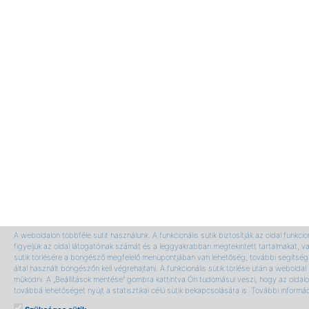
A weboldalon többféle sütit használunk. A funkcionális sütik biztosítják az oldal funkci
figyeljük az oldal látogatóinak számát és a leggyakrabban megtekintett tartalmakat, v
sütik törlésére a böngésző megfelelő menüpontjában van lehetőség, további segítség 
által használt böngészőn kell végrehajtani. A funkcionális sütik törlése után a webolda
működni. A „Beállítások mentése” gombra kattintva Ön tudomásul veszi, hogy az oldalon
továbbá lehetőséget nyújt a statisztikai célú sütik bekapcsolására is. További informá