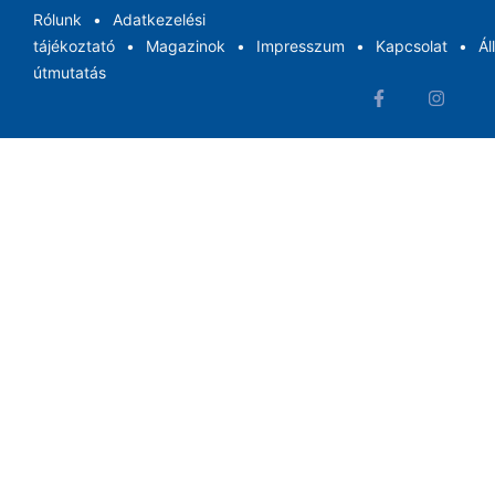
Rólunk
Adatkezelési
tájékoztató
Magazinok
Impresszum
Kapcsolat
Ál
útmutatás