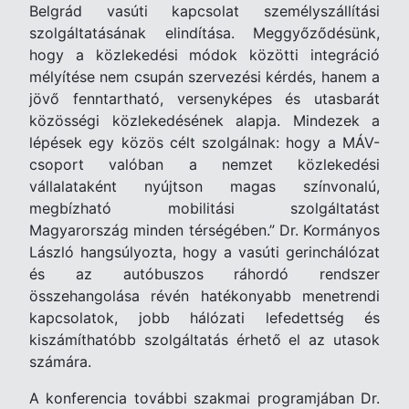
Belgrád vasúti kapcsolat személyszállítási
szolgáltatásának elindítása. Meggyőződésünk,
hogy a közlekedési módok közötti integráció
mélyítése nem csupán szervezési kérdés, hanem a
jövő fenntartható, versenyképes és utasbarát
közösségi közlekedésének alapja. Mindezek a
lépések egy közös célt szolgálnak: hogy a MÁV-
csoport valóban a nemzet közlekedési
vállalataként nyújtson magas színvonalú,
megbízható mobilitási szolgáltatást
Magyarország minden térségében.” Dr. Kormányos
László hangsúlyozta, hogy a vasúti gerinchálózat
és az autóbuszos ráhordó rendszer
összehangolása révén hatékonyabb menetrendi
kapcsolatok, jobb hálózati lefedettség és
kiszámíthatóbb szolgáltatás érhető el az utasok
számára.
A konferencia további szakmai programjában Dr.