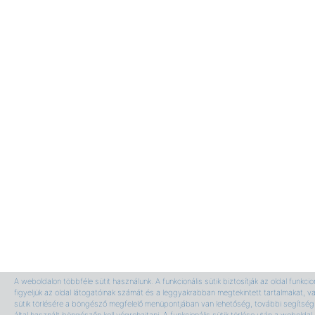
A weboldalon többféle sütit használunk. A funkcionális sütik biztosítják az oldal funkci
figyeljük az oldal látogatóinak számát és a leggyakrabban megtekintett tartalmakat, v
sütik törlésére a böngésző megfelelő menüpontjában van lehetőség, további segítség 
által használt böngészőn kell végrehajtani. A funkcionális sütik törlése után a webolda