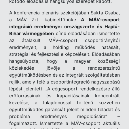
kötődő előadás is hangsúlyos szerepet kapott.
A konferencia plenáris szekciójában Sukta Csaba,
a MÁV Zrt. kabinetfőnöke
A MÁV-csoport
integráció eredményei országszerte és Hajdú-
Bihar vármegyében
című előadásában ismertette
az átalakult MÁV-csoport csoportirányítói
eredményeit, a holding működés hatásait,
stratégiai és fejlesztési elképzeléseit. Előadásában
hangsúlyozta, hogy a magyar közösségi
közlekedés jövője a rendszerszintű
együttműködésben és az integrált szolgáltatásban
rejlik, amely felé a csoportintegráció nagyszabású
lépést jelentett. „A cégcsoport rendelkezésre álló
erőforrásainak és kapacitásainak koncentrált
kezelése, a tulajdonossal történő közvetlen
együttműködés garanciát jelent minden feladat és
probléma eredményes megoldására” –
fogalmazott. Ismertette a MÁV-csoport aktuális