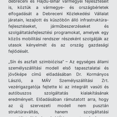
debreceni és Hajdú-Bihar vármegyei fejlesztéseit
is, köztük a vármegye- és országbérletek
elfogadását a Debreceni Közlekedési Vállalat
járatain, lezajlott és küszöbön álló infrastruktúra-
fejlesztéseket, járműbeszerzéseket és
szolgáltatásfejlesztési programokat, amelyek egy
közös mobilitási rendszer részeként szolgálják az
utasok kényelmét és az ország gazdasági
fejlődését.
„Sín és aszfalt szimbiózisa” – Az egységes állami
személyszállítási modell első tapasztalatai és
jövőképe című előadásában Dr. Kormányos
László, a MÁV Személyszállítási Zrt.
vezérigazgatója fejtette ki az integrált vasúti és
autóbuszos szolgáltatás kialakításának
eredményeit. Előadásában rámutatott arra, hogy
az új szervezeti modell nem pusztán
struktúraváltás, hanem szolgáltatási