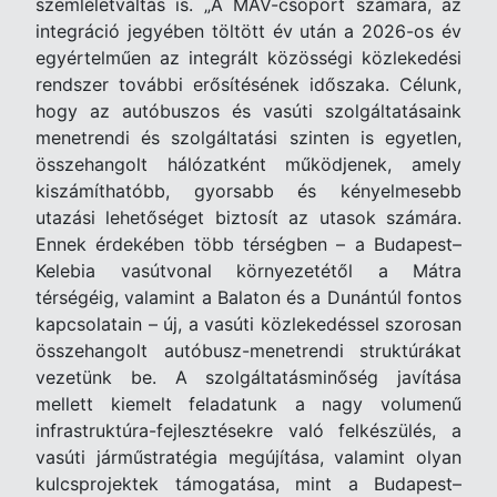
szemléletváltás is. „A MÁV-csoport számára, az
integráció jegyében töltött év után a 2026-os év
egyértelműen az integrált közösségi közlekedési
rendszer további erősítésének időszaka. Célunk,
hogy az autóbuszos és vasúti szolgáltatásaink
menetrendi és szolgáltatási szinten is egyetlen,
összehangolt hálózatként működjenek, amely
kiszámíthatóbb, gyorsabb és kényelmesebb
utazási lehetőséget biztosít az utasok számára.
Ennek érdekében több térségben – a Budapest–
Kelebia vasútvonal környezetétől a Mátra
térségéig, valamint a Balaton és a Dunántúl fontos
kapcsolatain – új, a vasúti közlekedéssel szorosan
összehangolt autóbusz-menetrendi struktúrákat
vezetünk be. A szolgáltatásminőség javítása
mellett kiemelt feladatunk a nagy volumenű
infrastruktúra-fejlesztésekre való felkészülés, a
vasúti járműstratégia megújítása, valamint olyan
kulcsprojektek támogatása, mint a Budapest–