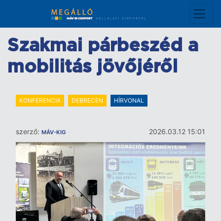
Ugrás
a
tartalomra
Szakmai párbeszéd a
mobilitás jövőjéről
KONFERENCIA
DEBRECEN
HÍRVONAL
szerző:
2026.03.12 15:01
MÁV-KIG