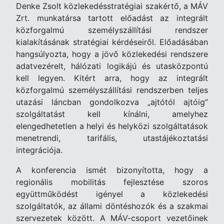
Denke Zsolt közlekedésstratégiai szakértő, a MÁV
Zrt. munkatársa tartott előadást az integrált
közforgalmú személyszállítási rendszer
kialakításának stratégiai kérdéseiről. Előadásában
hangsúlyozta, hogy a jövő közlekedési rendszere
adatvezérelt, hálózati logikájú és utasközpontú
kell legyen. Kitért arra, hogy az integrált
közforgalmú személyszállítási rendszerben teljes
utazási láncban gondolkozva „ajtótól ajtóig”
szolgáltatást kell kínálni, amelyhez
elengedhetetlen a helyi és helyközi szolgáltatások
menetrendi, tarifális, utastájékoztatási
integrációja.
A konferencia ismét bizonyította, hogy a
regionális mobilitás fejlesztése szoros
együttműködést igényel a közlekedési
szolgáltatók, az állami döntéshozók és a szakmai
szervezetek között. A MÁV-csoport vezetőinek