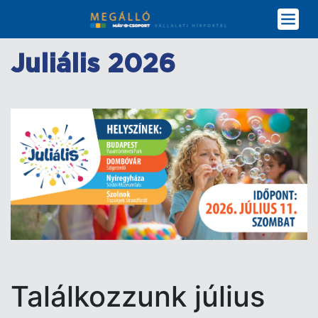
Ugrás
a
tartalomra
Juliális 2026
Találkozzunk július