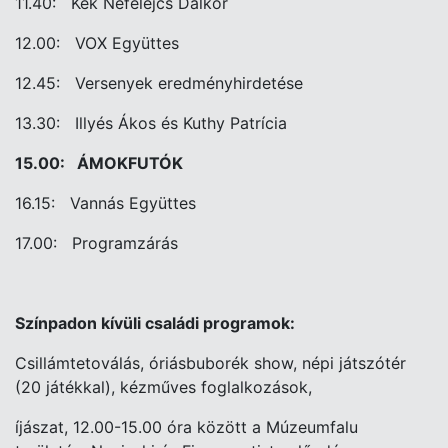
11.40: Kék Nefelejcs Dalkör
12.00: VOX Együttes
12.45: Versenyek eredményhirdetése
13.30: Illyés Ákos és Kuthy Patrícia
15.00: ÁMOKFUTÓK
16.15: Vannás Együttes
17.00: Programzárás
Színpadon kívüli családi programok:
Csillámtetoválás, óriásbuborék show, népi játszótér
(20 játékkal), kézműves foglalkozások,
íjászat, 12.00-15.00 óra között a Múzeumfalu