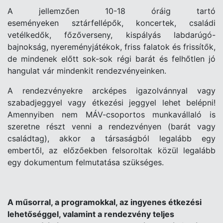
A jellemzően 10-18 óráig tartó
eseményeken sztárfellépők, koncertek, családi
vetélkedők, főzőverseny, kispályás labdarúgó-
bajnokság, nyereményjátékok, friss falatok és frissítők,
de mindenek előtt sok-sok régi barát és felhőtlen jó
hangulat vár mindenkit rendezvényeinken.
A rendezvényekre arcképes igazolvánnyal vagy
szabadjeggyel vagy étkezési jeggyel lehet belépni!
Amennyiben nem MÁV-csoportos munkavállaló is
szeretne részt venni a rendezvényen (barát vagy
családtag), akkor a társaságból legalább egy
embertől, az előzőekben felsoroltak közül legalább
egy dokumentum felmutatása szükséges.
A műsorral, a programokkal, az ingyenes étkezési
lehetőséggel, valamint a rendezvény teljes