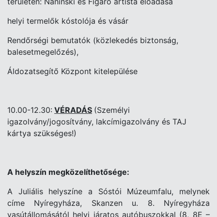
területén: Naninski és Figaro artista előadása
helyi termelők kóstolója és vásár
Rendőrségi bemutatók (közlekedés biztonság,
balesetmegelőzés),
Áldozatsegítő Központ kitelepülése
10.00-12.30:
VÉRADÁS
(Személyi
igazolvány/jogosítvány, lakcímigazolvány és TAJ
kártya szükséges!)
A helyszín megközelíthetősége:
A Juliális helyszíne a Sóstói Múzeumfalu, melynek
címe Nyíregyháza, Skanzen u. 8. Nyíregyháza
vasútállomásától helyi járatos autóbuszokkal (8, 8E –