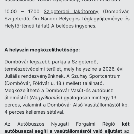
10.00 – 17.00
Szigeterdei lakótorony
(Dombóvár,
Szigeterdő, Őri Nándor Bélyeges Téglagyűjteménye és
Helytörténeti tárlat) A belépés ingyenes.
A helyszín megközelíthetősége:
Dombóvár legszebb parkja a Szigeterdő,
természetvédelmi terület, mely helyszíne a 2026. évi
Juliális rendezvényünknek. A Szuhay Sportcentrum
(Dombóvár, Földvár u. 18.) mellett található.
Megközelíthető a Dombóvár Vasút-és autóbusz
állomástól
(Nagyállomás
) gyalogosan mintegy 13
perces, valamint a Dombóvár-Alsó Vasútállomástól kb.
4 perces kellemes sétával.
Az Autóbuszos Nyugati Forgalmi Régió
két
autóbusszal segíti a vasútállomásról való eljutást
az