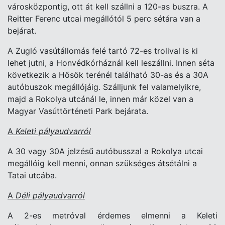
városközpontig, ott át kell szállni a 120-as buszra. A
Reitter Ferenc utcai megállótól 5 perc sétára van a
bejárat.
A Zugló vasútállomás felé tartó 72-es trolival is ki
lehet jutni, a Honvédkórháznál kell leszállni. Innen séta
következik a Hősök terénél található 30-as és a 30A
autóbuszok megállójáig. Szálljunk fel valamelyikre,
majd a Rokolya utcánál le, innen már közel van a
Magyar Vasúttörténeti Park bejárata.
A
Keleti pályaudvarról
A 30 vagy 30A jelzésű autóbusszal a Rokolya utcai
megállóig kell menni, onnan szükséges átsétálni a
Tatai utcába.
A
Déli pályaudvarról
A 2-es metróval érdemes elmenni a Keleti