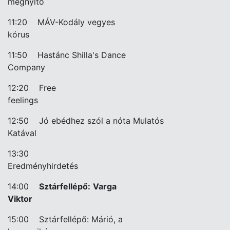
megnyitó
11:20
MÁV-Kodály vegyes
kórus
11:50
Hastánc Shilla's Dance
Company
12:20
Free
feelings
12:50
Jó ebédhez szól a nóta Mulatós
Katával
13:30
Eredményhirdetés
14:00
Sztárfellépő:
Varga
Viktor
15:00
Sztárfellépő: Márió, a