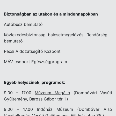
Biztonságban az utakon és a mindennapokban
Autóbusz bemutató
Közlekedésbiztonság, balesetmegelőzés- Rendőrségi
bemutató
Pécsi Áldozatsegítő Központ
MÁV-csoport Egészségprogram
Egyéb helyszínek, programok:
9.00 – 17.00
Múzeum Megálló
(Dombóvári Vasúti
Gyűjtemény, Baross Gábor tér 1.)
9.00 – 17.00
Indóház Múzeum
(Dombóvár Alsó
Vasútállomás, Vasúti Gyűjtemény, Földvár utca 35.)