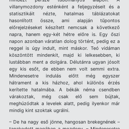
villanymozdony esténként a feljegyzéseit és a
statisztikáit nézte, hatalmas táblázatokat
hasonlított össze, ami alapján tűpontos
előrejelzéseket készített nemcsak a következő
napra, hanem egy-két hétre előre is. Egy őszi
napon azonban váratlan dolog történt, pedig ez a
reggel is úgy indult, mint máskor. Teó vidáman
köszöntött mindenkit, majd ki lelkesebben, ki
lustábban ment a dolgára. Délutánra ugyan jósolt
egy kis esőt, de ebben nem volt semmi extra.
Mindenesetre indulás előtt még egyszer
hátrament a kis házhoz, ahol különös érzés
kerítette hatalmába. A békák néma csendben
várakoztak, még csak elő sem bújtak,
meghúzódtak a levelek alatt, pedig ilyenkor már
mindig kint szoktak ugrálni.
– De ha nagy eső jönne, hangosan brekegnének –
tanakodott magában a mozdony. – Mindenesetre