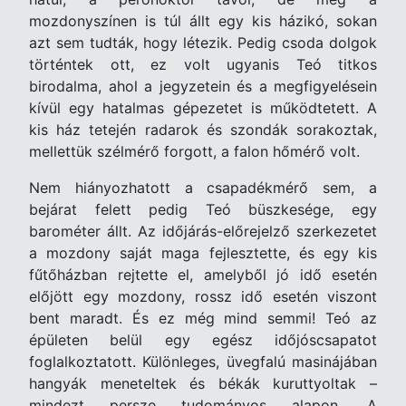
mozdonyszínen is túl állt egy kis házikó, sokan
azt sem tudták, hogy létezik. Pedig csoda dolgok
történtek ott, ez volt ugyanis Teó titkos
birodalma, ahol a jegyzetein és a megfigyelésein
kívül egy hatalmas gépezetet is működtetett. A
kis ház tetején radarok és szondák sorakoztak,
mellettük szélmérő forgott, a falon hőmérő volt.
Nem hiányozhatott a csapadékmérő sem, a
bejárat felett pedig Teó büszkesége, egy
barométer állt. Az időjárás-előrejelző szerkezetet
a mozdony saját maga fejlesztette, és egy kis
fűtőházban rejtette el, amelyből jó idő esetén
előjött egy mozdony, rossz idő esetén viszont
bent maradt. És ez még mind semmi! Teó az
épületen belül egy egész időjóscsapatot
foglalkoztatott. Különleges, üvegfalú masinájában
hangyák meneteltek és békák kuruttyoltak –
mindezt persze tudományos alapon. A