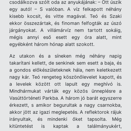
csodálkozva szólt oda az anyukájának: – Ott úszik
egy autó! – S valóban. A víz felkapott néhány
kisebb kocsit, és vitte magával. Teó és Szaki
ekkor összezártak, és finoman felfogták az úszó
járgányokat. A villámárvíz nem tartott sokáig,
mégis annyi eső esett egy óra alatt, mint
egyébként három hónap alatt szokott.
Az utakon és a síneken még néhány napig
takarítani kellett, de senkinek sem esett a baja, és
a gondos előkészületeknek hála, nem keletkezett
nagy kár. Teó rengeteg köszönőlevelet kapott, és
a levelek között ott lapult egy meghívó is.
Mindhármukat várták egy közös ünneplésre a
Vasúttörténeti Parkba. A három jó barát egyszerre
érkezett, s amikor begurultak a nagy csarnokba,
akkor jött az igazi meglepetés. A reflektorok rájuk
irányultak, és mindenki őket tapsolta. Még
kitüntetést is kaptak a találmányukért,