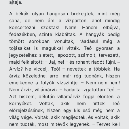
ajtaja.
A békák olyan hangosan brekegtek, mint még
soha, de nem ám a vízparton, ahol mindig
koncertezni szoktak! Nem! Hanem elbújva,
fedezékben, szinte kiabáltak. A hangyák pedig
tömött sorokban vonultak, ráadásul még a
tojásaikat is magukkal vitték. Teó gyorsan a
jegyzeteihez sietett, lapozott, számolt, tervezett,
majd felkiáltott: – Jaj, ne! – és rohant riadót fújni. –
Árvíz? Ne viccelj, Teó! – nevettek a többiek. Ha
árvíz közeledne, arról már rég tudnánk, hiszen
emelkedne a folyók vízszintje. – Nem-nem-nem!
Nem árvíz, villámárvíz – hadarta izgatottan Teó. –
Azt hiszem, délután villámárvíz fogja elönteni a
környéket. Voltak, akik nem hittek Teó
előrejelzésének, hiszen egy kis eső még nem a
világ vége. Voltak, akik megijedtek, és voltak, akik
nem tudták, most mitévők legyenek. – Tervet kell