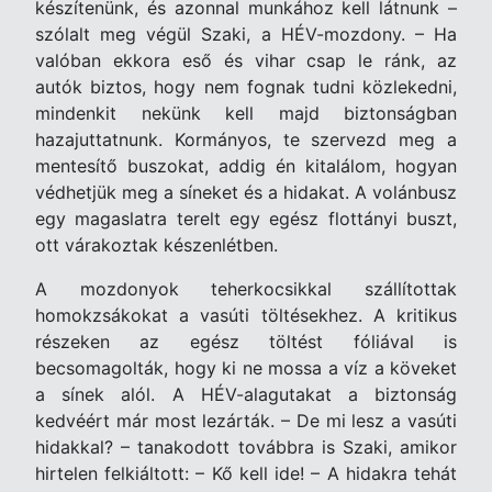
készítenünk, és azonnal munkához kell látnunk –
szólalt meg végül Szaki, a HÉV-mozdony. – Ha
valóban ekkora eső és vihar csap le ránk, az
autók biztos, hogy nem fognak tudni közlekedni,
mindenkit nekünk kell majd biztonságban
hazajuttatnunk. Kormányos, te szervezd meg a
mentesítő buszokat, addig én kitalálom, hogyan
védhetjük meg a síneket és a hidakat. A volánbusz
egy magaslatra terelt egy egész flottányi buszt,
ott várakoztak készenlétben.
A mozdonyok teherkocsikkal szállítottak
homokzsákokat a vasúti töltésekhez. A kritikus
részeken az egész töltést fóliával is
becsomagolták, hogy ki ne mossa a víz a köveket
a sínek alól. A HÉV-alagutakat a biztonság
kedvéért már most lezárták. – De mi lesz a vasúti
hidakkal? – tanakodott továbbra is Szaki, amikor
hirtelen felkiáltott: – Kő kell ide! – A hidakra tehát