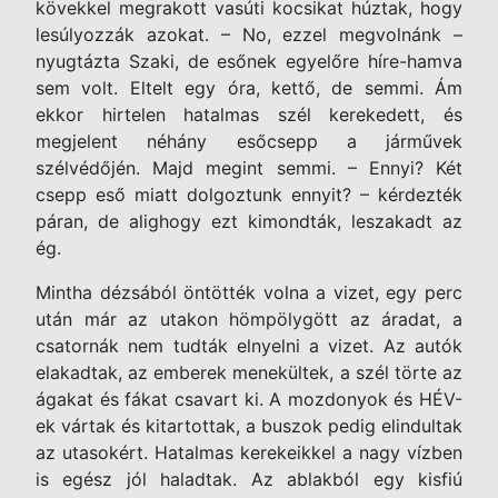
kövekkel megrakott vasúti kocsikat húztak, hogy
lesúlyozzák azokat. – No, ezzel megvolnánk –
nyugtázta Szaki, de esőnek egyelőre híre-hamva
sem volt. Eltelt egy óra, kettő, de semmi. Ám
ekkor hirtelen hatalmas szél kerekedett, és
megjelent néhány esőcsepp a járművek
szélvédőjén. Majd megint semmi. – Ennyi? Két
csepp eső miatt dolgoztunk ennyit? – kérdezték
páran, de alighogy ezt kimondták, leszakadt az
ég.
Mintha dézsából öntötték volna a vizet, egy perc
után már az utakon hömpölygött az áradat, a
csatornák nem tudták elnyelni a vizet. Az autók
elakadtak, az emberek menekültek, a szél törte az
ágakat és fákat csavart ki. A mozdonyok és HÉV-
ek vártak és kitartottak, a buszok pedig elindultak
az utasokért. Hatalmas kerekeikkel a nagy vízben
is egész jól haladtak. Az ablakból egy kisfiú