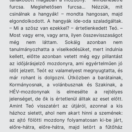
furcsa. Meglehetősen furcsa… Nézzük, mit
csinálnak a hangyák! – mondta hangosan, majd
elgondolkodott. A hangyák ide-oda szaladgáltak.
– Mi a szösz van ezekkel? – értetlenkedett Teó. –
Most vagy erre, vagy arra, ilyen összevisszaságot
még nem láttam. Sokáig azonban nem
tanulmányozhatta a viselkedésüket, mert indulnia
kellett, előtte azonban vetett még egy pillantást
az időjárásjelző mozdonyra, ami egyértelműen jó
időt jelzett. Teót ez valamelyest megnyugtatta, és
már rohant is dolgozni. Útközben a barátainak,
Kormányosnak, a volánbusznak és Szakinak, a
HÉV-mozdonynak is elmesélte a rejtélyes
jelenséget, de ők is értetlenül álltak az eset előtt.
Amint Teó visszatért az útjáról, azonnal a kis
házhoz sietett, ahol nem akart hinni a szemének:
az ajtó fölötti mozdony folyamatosan ki-be járt,
előre-hátra, előre-hátra, majd letört a fűtőház