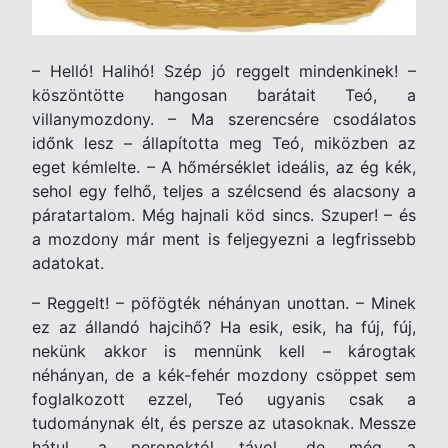
– Helló! Halihó! Szép jó reggelt mindenkinek! –
köszöntötte hangosan barátait Teó, a
villanymozdony. – Ma szerencsére csodálatos
időnk lesz – állapította meg Teó, miközben az
eget kémlelte. – A hőmérséklet ideális, az ég kék,
sehol egy felhő, teljes a szélcsend és alacsony a
páratartalom. Még hajnali köd sincs. Szuper! – és
a mozdony már ment is feljegyezni a legfrissebb
adatokat.
– Reggelt! – pöfögték néhányan unottan. – Minek
ez az állandó hajcihő? Ha esik, esik, ha fúj, fúj,
nekünk akkor is mennünk kell – károgtak
néhányan, de a kék-fehér mozdony csöppet sem
foglalkozott ezzel, Teó ugyanis csak a
tudománynak élt, és persze az utasoknak. Messze
hátul, a peronoktól távol, de még a