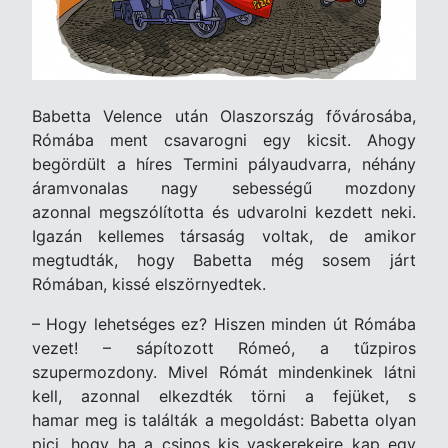
Babetta Velence után Olaszország fővárosába,
Rómába ment csavarogni egy kicsit. Ahogy
begördült a híres Termini pályaudvarra, néhány
áramvonalas nagy sebességű mozdony
azonnal megszólította és udvarolni kezdett neki.
Igazán kellemes társaság voltak, de amikor
megtudták, hogy Babetta még sosem járt
Rómában, kissé elszörnyedtek.
– Hogy lehetséges ez? Hiszen minden út Rómába
vezet! – sápítozott Rómeó, a tűzpiros
szupermozdony. Mivel Rómát mindenkinek látni
kell, azonnal elkezdték törni a fejüket, s
hamar meg is találták a megoldást: Babetta olyan
pici, hogy ha a csinos kis vaskerekeire kap egy