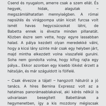
Csend és nyugalom, amerre csak a szem ellát. És
hegyek, hidak, alagutak –
megszámlálhatatlan mennyiségben. A római
napsütés és virágpompa után kicsit furcsa volt
ismét havas hegycsúcsokat látni, de
Babetta ennek is élvezte minden pillanatát.
Közben észre sem vette, hogy egyre lassabban
halad. A pálya kezdett olyan meredekké válni,
hogy a kicsi lány szinte már csak egy helyben járt,
majd mintha elkezdett volna visszafelé gurulni.
Soha nem gondolta volna, hogy kifog rajta egy
pálya... Ekkor azonban egy kisebb lökést érzett a
hátsóján, és már száguldott is fölfelé.
– Csak élvezze a tájat! – hangzott hátulról a jó
tanács. A híres Bernina Expressz volt az a
hatalmas panorámaablakaival, aki kérés nélkül is
udvariasan besegített Babettának a
hegymenetben, így a kis mozdony mégiscsak