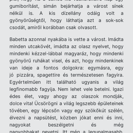
gumiborítást, simán bejárhatja a várost sínek
nélkül is. A kis dízellány odáig volt a
gyönyörűségtől, hogy láthatja azt a sok-sok
csodát, amiről korábban csak olvasott.
Babetta azonnal nyakába is vette a várost. Imádta
minden utcakövét, imádta az olasz nyelvet, hogy
mindenki kézzel-lábbal magyaráz, hogy mindenki
gyönyörű ruhákat visel, és azt, hogy mindenkinek
van ideje a fontos dolgokra: egymásra, egy
jó pizzára, spagettire és természetesen fagyira.
Egyértelműen itt található ugyanis a világ
legfinomabb fagyija. Nem lehet vele betelni. Igazi
édes élet, vagy ahogy az olaszok mondják,
dolce vita! Ücsörögni a világ legszebb épületeinek
tövében, egy lépcsőn vagy egy szökőkút szélén,
élvezni a napsütést, közben jókat enni és inni,
nagyokat beszélgetni és még
nagyobbakat nevetni. Itt még a legunalmasabb,