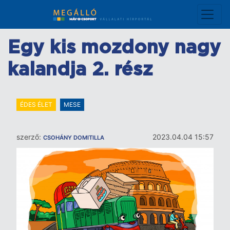
Ugrás
a
tartalomra
Egy kis mozdony nagy
kalandja 2. rész
ÉDES ÉLET
MESE
szerző:
2023.04.04 15:57
CSOHÁNY DOMITILLA