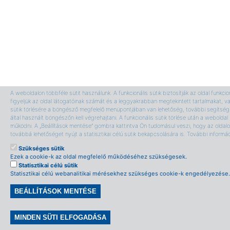
A weboldalon többféle sütit használunk. A funkcionális sütik biztosítják az oldal funkci
figyeljük az oldal látogatóinak számát és a leggyakrabban megtekintett tartalmakat, v
sütik törlésére a böngésző megfelelő menüpontjában van lehetőség, további segítség 
által használt böngészőn kell végrehajtani. A funkcionális sütik törlése után a webolda
működni. A „Beállítások mentése” gombra kattintva Ön tudomásul veszi, hogy az oldalon
továbbá lehetőséget nyújt a statisztikai célú sütik bekapcsolására is. További informá
Szükséges sütik
Ezek a cookie-k az oldal megfelelő működéséhez szükségesek.
Statisztikai célú sütik
Statisztikai célú webanalitikai mérésekhez szükséges cookie-k engedélyezése.
BEÁLLÍTÁSOK MENTÉSE
Withdraw consent
MINDEN SÜTI ELFOGADÁSA