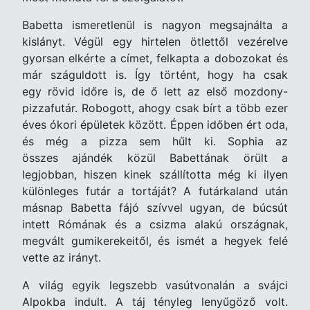
Babetta ismeretlenül is nagyon megsajnálta a
kislányt. Végül egy hirtelen ötlettől vezérelve
gyorsan elkérte a címet, felkapta a dobozokat és
már száguldott is. Így történt, hogy ha csak
egy rövid időre is, de ő lett az első mozdony-
pizzafutár. Robogott, ahogy csak bírt a több ezer
éves ókori épületek között. Éppen időben ért oda,
és még a pizza sem hűlt ki. Sophia az
összes ajándék közül Babettának örült a
legjobban, hiszen kinek szállította még ki ilyen
különleges futár a tortáját? A futárkaland után
másnap Babetta fájó szívvel ugyan, de búcsút
intett Rómának és a csizma alakú országnak,
megvált gumikerekeitől, és ismét a hegyek felé
vette az irányt.
A világ egyik legszebb vasútvonalán a svájci
Alpokba indult. A táj tényleg lenyűgöző volt.