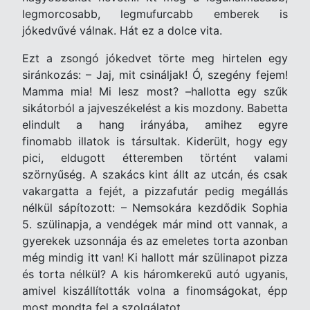
legmorcosabb, legmufurcabb emberek is
jókedvűvé válnak. Hát ez a dolce vita.
Ezt a zsongó jókedvet törte meg hirtelen egy
siránkozás: – Jaj, mit csináljak! Ó, szegény fejem!
Mamma mia! Mi lesz most? –hallotta egy szűk
sikátorból a jajveszékelést a kis mozdony. Babetta
elindult a hang irányába, amihez egyre
finomabb illatok is társultak. Kiderült, hogy egy
pici, eldugott étteremben történt valami
szörnyűség. A szakács kint állt az utcán, és csak
vakargatta a fejét, a pizzafutár pedig megállás
nélkül sápítozott: – Nemsokára kezdődik Sophia
5. szülinapja, a vendégek már mind ott vannak, a
gyerekek uzsonnája és az emeletes torta azonban
még mindig itt van! Ki hallott már szülinapot pizza
és torta nélkül? A kis háromkerekű autó ugyanis,
amivel kiszállították volna a finomságokat, épp
most mondta fel a szolgálatot.