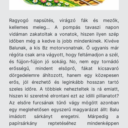
Ragyogó napsütés, virágzó fák és mezők,
kellemes meleg… A pompás tavaszi napon
vidáman zakatoltak a vonatok, hiszen ilyen szép
időben még a kedve is jobb mindenkinek. Kivéve
Balunak, a kis Bz motorvonatnak. Ő ugyanis már
régóta csak arra vágyott, hogy feltámadjon a szél,
és fújjon-fújjon jó sokáig. No, nem egy tornádó
erősségű, mindent elsöprő, fákat kicsavaró
dörgedelemre áhítozott, hanem egy közepesen
erős, jól érezhető és leginkább hosszan tartó
szeles időre. A többiek nehezteltek is rá emiatt,
hiszen ki szeretné elrontani ezt az idilli pillanatot?
Az elsőre furcsának tűnő vágy mögött azonban
egy meglehetősen egyszerű magyarázat állt: Balu
imádott sárkányt eregetni. Márpedig a
papírsárkány reptetéséhez mindenképpen