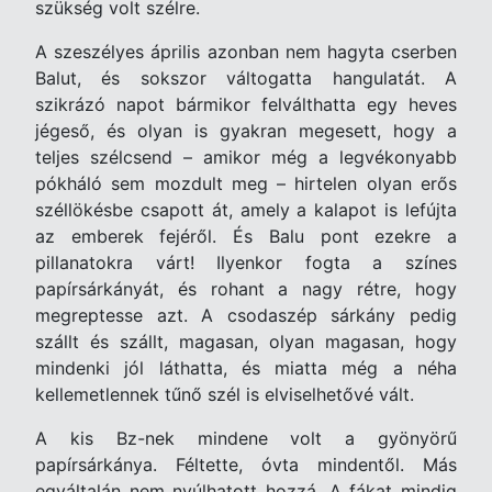
szükség volt szélre.
A szeszélyes április azonban nem hagyta cserben
Balut, és sokszor váltogatta hangulatát. A
szikrázó napot bármikor felválthatta egy heves
jégeső, és olyan is gyakran megesett, hogy a
teljes szélcsend – amikor még a legvékonyabb
pókháló sem mozdult meg – hirtelen olyan erős
széllökésbe csapott át, amely a kalapot is lefújta
az emberek fejéről. És Balu pont ezekre a
pillanatokra várt! Ilyenkor fogta a színes
papírsárkányát, és rohant a nagy rétre, hogy
megreptesse azt. A csodaszép sárkány pedig
szállt és szállt, magasan, olyan magasan, hogy
mindenki jól láthatta, és miatta még a néha
kellemetlennek tűnő szél is elviselhetővé vált.
A kis Bz-nek mindene volt a gyönyörű
papírsárkánya. Féltette, óvta mindentől. Más
egyáltalán nem nyúlhatott hozzá. A fákat mindig