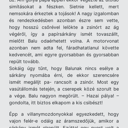
simításokat a fészken. Sietnie kellett, mert
nemsokára érkeztek a tojások! A nagy izgalomban
és rendezkedésben azonban észre sem vette,
hogy hosszú csőrével lelökte a zsinórt az ág
végéről, így a papírsárkány ismét tovaszállt,
mielőtt Balu odaérhetett volna. A motorvonat
azonban nem adta fel, fáradhatatlanul követte
kedvencét, ami egyre gyorsabban és gyorsabban
repült tovább.
Sokáig úgy tűnt, hogy Balunak nincs esélye a
sárkány nyomába érni, de ekkor szerencsére
ismét megálljt pa- rancsolt a zsinór. Most egy
vasútállomás tetején, a cserepek közé szorult be
a vége. Balu nagyon megörült. – Hazai pálya! –
gondolta, itt biztos elkapom a kis csibészt!
Épp a villanymozdonyokkal egyezkedett, hogy
vajon felér-e odáig az áramszedőjük, amikor a
sárkány ismét elrepült. Ezúttal egy nyest volt a