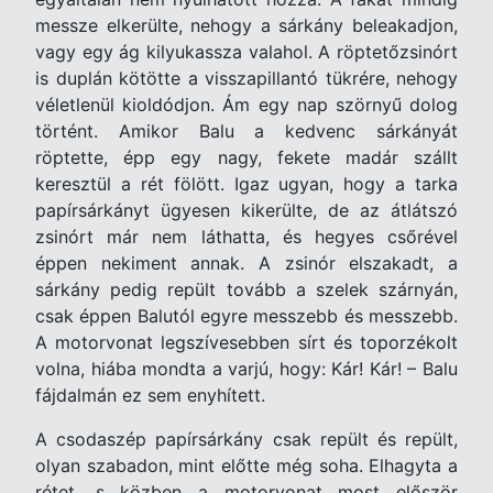
messze elkerülte, nehogy a sárkány beleakadjon,
vagy egy ág kilyukassza valahol. A röptetőzsinórt
is duplán kötötte a visszapillantó tükrére, nehogy
véletlenül kioldódjon. Ám egy nap szörnyű dolog
történt. Amikor Balu a kedvenc sárkányát
röptette, épp egy nagy, fekete madár szállt
keresztül a rét fölött. Igaz ugyan, hogy a tarka
papírsárkányt ügyesen kikerülte, de az átlátszó
zsinórt már nem láthatta, és hegyes csőrével
éppen nekiment annak. A zsinór elszakadt, a
sárkány pedig repült tovább a szelek szárnyán,
csak éppen Balutól egyre messzebb és messzebb.
A motorvonat legszívesebben sírt és toporzékolt
volna, hiába mondta a varjú, hogy: Kár! Kár! – Balu
fájdalmán ez sem enyhített.
A csodaszép papírsárkány csak repült és repült,
olyan szabadon, mint előtte még soha. Elhagyta a
rétet, s közben a motorvonat most először