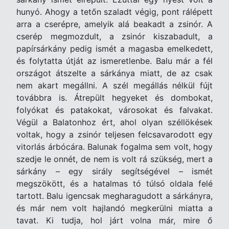
hunyó. Ahogy a tetőn szaladt végig, pont rálépett
arra a cserépre, amelyik alá beakadt a zsinór. A
cserép megmozdult, a zsinór kiszabadult, a
papírsárkány pedig ismét a magasba emelkedett,
és folytatta útját az ismeretlenbe. Balu már a fél
országot átszelte a sárkánya miatt, de az csak
nem akart megállni. A szél megállás nélkül fújt
továbbra is. Átrepült hegyeket és dombokat,
folyókat és patakokat, városokat és falvakat.
Végül a Balatonhoz ért, ahol olyan széllökések
voltak, hogy a zsinór teljesen felcsavarodott egy
vitorlás árbócára. Balunak fogalma sem volt, hogy
szedje le onnét, de nem is volt rá szükség, mert a
sárkány – egy sirály segítségével – ismét
megszökött, és a hatalmas tó túlsó oldala felé
tartott. Balu igencsak megharagudott a sárkányra,
és már nem volt hajlandó megkerülni miatta a
tavat. Ki tudja, hol járt volna már, mire ő