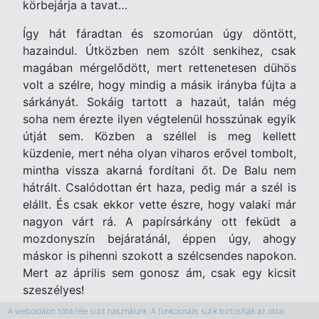
körbejárja a tavat…
Így hát fáradtan és szomorúan úgy döntött,
hazaindul. Útközben nem szólt senkihez, csak
magában mérgelődött, mert rettenetesen dühös
volt a szélre, hogy mindig a másik irányba fújta a
sárkányát. Sokáig tartott a hazaút, talán még
soha nem érezte ilyen végtelenül hosszúnak egyik
útját sem. Közben a széllel is meg kellett
küzdenie, mert néha olyan viharos erővel tombolt,
mintha vissza akarná fordítani őt. De Balu nem
hátrált. Csalódottan ért haza, pedig már a szél is
elállt. És csak ekkor vette észre, hogy valaki már
nagyon várt rá. A papírsárkány ott feküdt a
mozdonyszín bejáratánál, éppen úgy, ahogy
máskor is pihenni szokott a szélcsendes napokon.
Mert az április sem gonosz ám, csak egy kicsit
szeszélyes!
A weboldalon többféle sütit használunk. A funkcionális sütik biztosítják az oldal