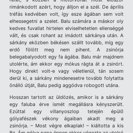
rimánkodott azért, hogy álljon el a szél. De április
tréfás kedvében volt, így esze ágában sem volt
elhessegetni a szelet. Balu számára a máskor oly
kedves fuvallat hirtelen elviselhetetlen ellenséggé
vált, és csak rohant az imádott sárkánya után. A
sárkány eközben békésen szállt tovább, míg egy
erdő fölött meg nem pihent. A zsinórja
belegabalyodott egy fa ágába. Balu már majdnem
utolérte, ám ekkor egy mókus rágta át a zsinórt.
Hogy direkt volt-e vagy véletlenül, tán sosem
derül ki, a sárkány mindenesetre tovább folytatta
önálló útját, Balu pedig aggódva robogott utána.
Hosszan tartott az üldözés, amikor is a sárkány
egy faluba érve ismét megállásra kényszerült.
Ezúttal egy villanyoszlop tetején épülő
gólyafészek vékony ágaiban akadt meg a
zsinórja. – Most végre elkaplak! – kiáltotta a kis
Bz. Ám gólya papa éppen ekkor végezte az utolsó