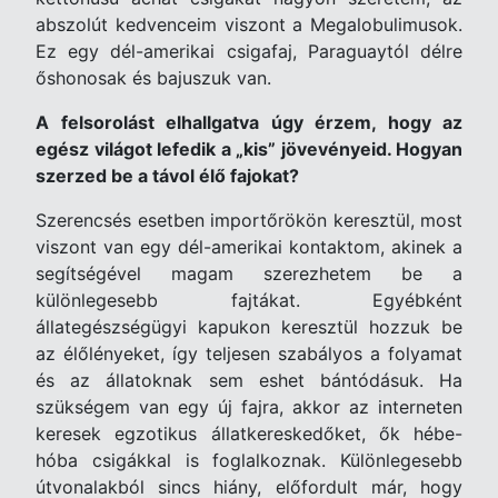
abszolút kedvenceim viszont a Megalobulimusok.
Ez egy dél-amerikai csigafaj, Paraguaytól délre
őshonosak és bajuszuk van.
A felsorolást elhallgatva úgy érzem, hogy az
egész világot lefedik a „kis” jövevényeid. Hogyan
szerzed be a távol élő fajokat?
Szerencsés esetben importőrökön keresztül, most
viszont van egy dél-amerikai kontaktom, akinek a
segítségével magam szerezhetem be a
különlegesebb fajtákat. Egyébként
állategészségügyi kapukon keresztül hozzuk be
az élőlényeket, így teljesen szabályos a folyamat
és az állatoknak sem eshet bántódásuk. Ha
szükségem van egy új fajra, akkor az interneten
keresek egzotikus állatkereskedőket, ők hébe-
hóba csigákkal is foglalkoznak. Különlegesebb
útvonalakból sincs hiány, előfordult már, hogy