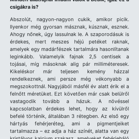
csigákra is?
Abszolút, nagyon-nagyon cukik, amikor picik.
Ilyenkor még gyorsan másznak, kúsznak, esznek.
Ahogy nőnek, úgy lassulnak le. A szaporodásuk is
érdekes, mert meszes héjú petéket raknak,
amelyek egy madárfészek tartalmára hasonlítanak
leginkább. Valamelyik fajnak 2,5 centisek a
tojásai, míg másoknak alig pár milliméteresek.
Kikeléskor már teljesen kemény házzal
rendelkeznek, ami persze még vékonyabb a
megszokottnál. Nagyjából másfél év alatt érik el a
felnőtt méretüket.
Ezt követően már csak belülről
vastagodik tovább a házuk. A növéssel
kapcsolatban érdekes lehet, hogy az kívülről
befelé történik, általában 3 rétegben. Az első egy
hártyás fehérjeréteg, ami a pigmentjeiket
tartalmazza – ez adja a ház színét, alatta van egy
kristályos kalcium szakasz, amelyeket fehérjeháló