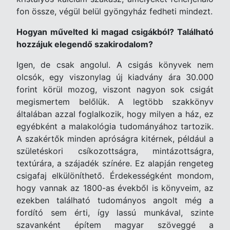
fon össze, végül belül gyöngyház fedheti mindezt.
Hogyan művelted ki magad csigákból? Található
hozzájuk elegendő szakirodalom?
Igen, de csak angolul. A csigás könyvek nem
olcsók, egy viszonylag új kiadvány ára 30.000
forint körül mozog, viszont nagyon sok csigát
megismertem belőlük. A legtöbb szakkönyv
általában azzal foglalkozik, hogy milyen a ház, ez
egyébként a malakológia tudományához tartozik.
A szakértők minden apróságra kitérnek, például a
születéskori csíkozottságra, mintázottságra,
textúrára, a szájadék színére. Ez alapján rengeteg
csigafaj elkülöníthető. Érdekességként mondom,
hogy vannak az 1800-as évekből is könyveim, az
ezekben található tudományos angolt még a
fordító sem érti, így lassú munkával, szinte
szavanként építem magyar szöveggé a