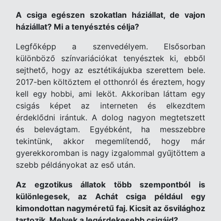
A csiga egészen szokatlan háziállat, de vajon
háziállat? Mi a tenyésztés célja?
Legfőképp a szenvedélyem. Elsősorban
különböző színvariációkat tenyésztek ki, ebből
sejthető, hogy az esztétikájukba szerettem bele.
2017-ben költöztem el otthonról és éreztem, hogy
kell egy hobbi, ami leköt. Akkoriban láttam egy
csigás képet az interneten és elkezdtem
érdeklődni irántuk. A dolog nagyon megtetszett
és belevágtam. Egyébként, ha messzebbre
tekintünk, akkor megemlítendő, hogy már
gyerekkoromban is nagy izgalommal gyűjtöttem a
szebb példányokat az eső után.
Az egzotikus állatok több szempontból is
különlegesek, az Achát csiga például egy
kimondottan nagyméretű faj. Kicsit az ősvilághoz
tartozik. Melyek a legérdekesebb csigáid?