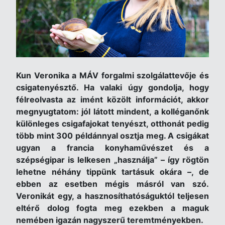
Kun Veronika a MÁV forgalmi szolgálattevője és
csigatenyésztő. Ha valaki úgy gondolja, hogy
félreolvasta az imént közölt információt, akkor
megnyugtatom: jól látott mindent, a kolléganőnk
különleges csigafajokat tenyészt, otthonát pedig
több mint 300 példánnyal osztja meg. A csigákat
ugyan a francia konyhaművészet és a
szépségipar is lelkesen „használja” – így rögtön
lehetne néhány tippünk tartásuk okára –, de
ebben az esetben mégis másról van szó.
Veronikát egy, a hasznosíthatóságuktól teljesen
eltérő dolog fogta meg ezekben a maguk
nemében igazán nagyszerű teremtményekben.