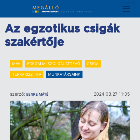
Ugrás
a
tartalomra
Az egzotikus csigák
szakértője
MÁV
FORGALMI SZOLGÁLATTEVŐ
CSIGA
TERRARISZTIKA
MUNKATÁRSAINK
szerző:
2024.03.27 11:05
BENKE MÁTÉ