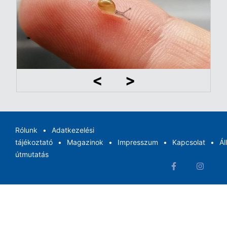
Rólunk
Adatkezelési
tájékoztató
Magazinok
Impresszum
Kapcsolat
Ál
útmutatás