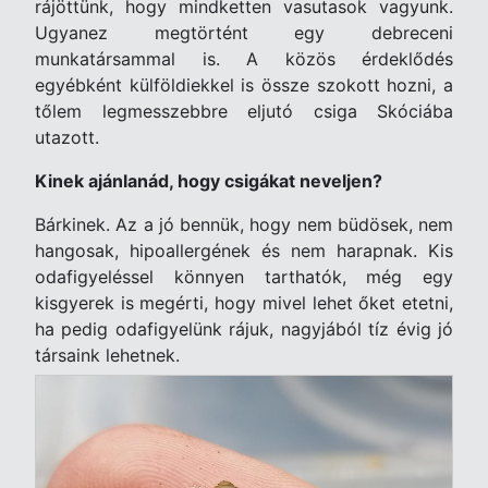
rájöttünk, hogy mindketten vasutasok vagyunk.
Ugyanez megtörtént egy debreceni
munkatársammal is. A közös érdeklődés
egyébként külföldiekkel is össze szokott hozni, a
tőlem legmesszebbre eljutó csiga Skóciába
utazott.
Kinek ajánlanád, hogy csigákat neveljen?
Bárkinek. Az a jó bennük, hogy nem büdösek, nem
hangosak, hipoallergének és nem harapnak. Kis
odafigyeléssel könnyen tarthatók, még egy
kisgyerek is megérti, hogy mivel lehet őket etetni,
ha pedig odafigyelünk rájuk, nagyjából tíz évig jó
társaink lehetnek.