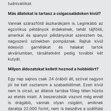
tudnivalókat.
Más állatokat is tartasz a csigacsaládokon kívül?
Vannak szárazföldi ászkarákjaim is. Leginkább az
egzotikus példányok érdekelnek, tehát tájföldi,
amerikai és spanyol példányokat szereztem be,
nagyszerű színekben pompáznak. Rajtuk kívül
édesvízi garnélákat és halakat tartok
akváriumban, társállatként pedig további két
kutyát.
Milyen áldozatokat kellett hoznod a hobbidért?
Egy nap sajnos csak 24 órából áll, szóval nagyon
jól be kell osztanom a szabadidőmet. Ezen kívül
nem is olcsó, az állatok tartása főleg télen húzós
az etetés miatt. A beszerzésük viszont még ennél
is drágább, vannak olyan csigáim, amiknek
darabja 22.000 forint, nem is beszélve a szállítási