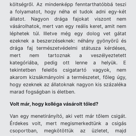
költségről. Az mindenképp fenntarthatóbbá teszi
a folyamatot, hogy néha el tudok adni egy-két
állatot. Nagyon drága fajokat viszont nem
vásárolhatok, mert van egy reális keret, amit nem
léphetek túl.
Illetve még egy dolog vet gátat
ezeknek a beszerzéseknek: néhány gyönyörű és
drága faj természetvédelmi státusza kérdéses,
mert nem tartoznak a veszélyeztetett
kategóriába, pedig ott lenne a helyük. E
tekintetben felelős csigatartó vagyok, nem
akarom kizsákmányolni a természetet, főleg úgy,
hogy ezeknek az állatoknak nagyon kis százaléka
marad fogságban is életben.
Volt már, hogy kolléga vásárolt tőled?
Van egy menetirányító, aki vett már tőlem csigát.
Érdekes volt, mert megismerkedtünk a csigás
csoportban, megkötöttük az üzletet, majd