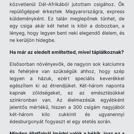
közvetlenül Dél-Afrikából jutottam csigához. Ők
repülőgéppel érkeztek Magyarországra, express
küldeményként. Ez talán meglepőnek tűnhet, de
egy csiga akár két hetet is kibír a dobozban, a
lényeg, hogy legyen bent neki elegendő élelem, és
ne kerüljön hidegbe.
Ha már az eledelt említetted, mivel táplálkoznak?
Elsősorban növényevők, de nagyon sok kalciumra
és fehérjére van szükségük ahhoz, hogy szép
legyen a házuk, ezért speciális keverékkel
egészítem ki az étrendjüket. Két-három naponta
kapnak zöldségeket, ez az emésztésükkel
szinkronban van. Az élelmezésük egyébként
jelentős mértékű, hiszen a 300 csigám nagyjából
két-három kilo cukkinit és ugyanennyi
édesburgonyát fogyaszt el egy etetés során.
Minden állatfajnál imádni valók a bébik, igaz ez a