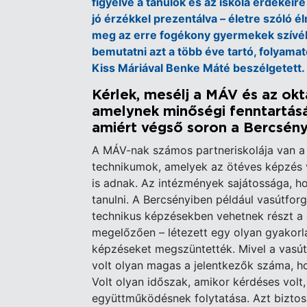
figyelve a tanulók és az iskola érdekeire 
jó érzékkel prezentálva – életre szóló é
meg az erre fogékony gyermekek szívéb
bemutatni azt a több éve tartó, folyama
Kiss Máriával Benke Máté beszélgetett
Kérlek, mesélj a MÁV és az okt
amelynek minőségi fenntartásáb
amiért végső soron a Bercsény
A MÁV-nak számos partneriskolája van a
technikumok, amelyek az ötéves képzés v
is adnak. Az intézmények sajátossága, h
tanulni. A Bercsényiben például vasútfor
technikus képzésekben vehetnek részt a 
megelőzően – létezett egy olyan gyakorl
képzéseket megszüntették. Mivel a vas
volt olyan magas a jelentkezők száma, ho
Volt olyan időszak, amikor kérdéses volt,
együttműködésnek folytatása. Azt biztos