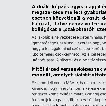
A duális képzés egyik alappill
megszerzése mellett gyakorlat
esetben közvetlenül a vasúti d
hálózat, illetve nehéz volt-e b
kollégákat a „szakoktatói” sz
Az iskolák elhelyezkedése determinálja, h
igazgatóságok szakmai vezetése nagyon k
hogy a kollégák minél szélesebb körét b
jutó terhelés csökkenthető. Az a cél leb
utánpótlását. A sikerek és a pozitív viss
Mitől érzed versenyképesnek 
modellt, amelyet kialakítottat
Ez a modell nem a MÁV-é, hanem a szakké
kíváncsi, hogy miért tartom sikeresnek 
rendszer komplexitása miatt. Gondolj csa
fenntartjuk vagy elindítjuk a vasúti kép
hangsúlyt fektetünk a pályaorientációra