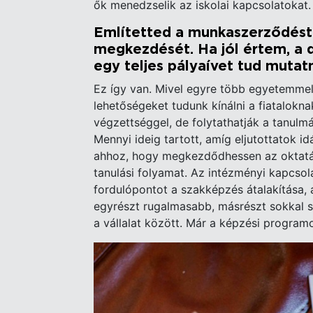
ők menedzselik az iskolai kapcsolatokat
Említetted a munkaszerződést é
megkezdését. Ha jól értem, a 
egy teljes pályaívet tud mutatn
Ez így van. Mivel egyre több egyetemmel 
lehetőségeket tudunk kínálni a fiatalokn
végzettséggel, de folytathatják a tanulmá
Mennyi ideig tartott, amíg eljutottatok i
ahhoz, hogy megkezdődhessen az oktatá
tanulási folyamat. Az intézményi kapcsola
fordulópontot a szakképzés átalakítása, a
egyrészt rugalmasabb, másrészt sokkal 
a vállalat között. Már a képzési programot
Image