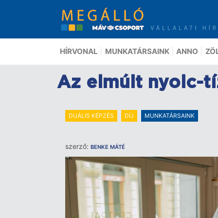
Ugrás
a
tartalomra
HÍRVONAL
MUNKATÁRSAINK
ANNO
ZÖ
Az elmúlt nyolc-t
DUÁLIS KÉPZÉS
DÍJ
MUNKATÁRSAINK
szerző:
BENKE MÁTÉ