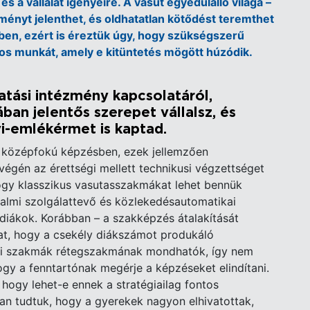
és a vállalat igényeire. A vasút egyedülálló világa –
lményt jelenthet, és oldhatatlan kötődést teremthet
en, ezért is éreztük úgy, hogy szükségszerű
tos munkát, amely e kitüntetés mögött húzódik.
.
atási intézmény kapcsolatáról,
an jelentős szerepet vállalsz, és
i-emlékérmet is kaptad.
 középfokú képzésben, ezek jellemzően
égén az érettségi mellett technikusi végzettséget
ogy klasszikus vasutasszakmákat lehet bennük
galmi szolgálattevő és közlekedésautomatikai
diákok. Korábban – a szakképzés átalakítását
at, hogy a csekély diákszámot produkáló
úti szakmák rétegszakmának mondhatók, így nem
gy a fenntartónak megérje a képzéseket elindítani.
 hogy lehet-e ennek a stratégiailag fontos
an tudtuk, hogy a gyerekek nagyon elhivatottak,