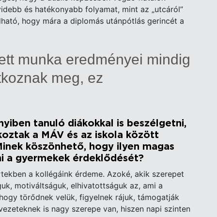
videbb és hatékonyabb folyamat, mint az „utcáról”
dható, hogy mára a diplomás utánpótlás gerincét a
tett munka eredményei mindig
tkoznak meg, ez
iben tanuló diákokkal is beszélgetni,
koztak a MÁV és az iskola között
Minek köszönhető, hogy ilyen magas
lni a gyermekek érdeklődését?
ekben a kollégáink érdeme. Azoké, akik szerepet
uk, motiváltságuk, elhivatottságuk az, ami a
hogy törődnek velük, figyelnek rájuk, támogatják
vezeteknek is nagy szerepe van, hiszen napi szinten