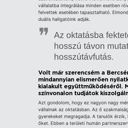
vállalatba integrálása minden esetben rö
felvettek esetében tapasztalható. Elmon
duális hallgatóink adják.
Az oktatásba fekte
hosszú távon muta
hosszútávfutás.
Volt már szerencsém a Bercsény
mindannyian elismerően nyilat
kialakult együttműködéséről. 
színvonalon tudjátok kiszolgá
Azt gondolom, hogy ez nagyon nagy mért
vállalnak az oktatásban. Az ő szakmaiság
gyerekeket megragadja. A tanulók érzik, 
őket. Ebben a területi humán partnerszer