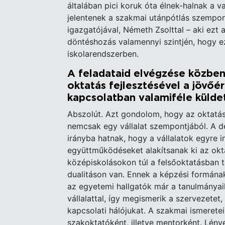
általában pici koruk óta élnek-halnak a 
jelentenek a szakmai utánpótlás szempon
igazgatójával, Németh Zsolttal – aki ezt a
döntéshozás valamennyi szintjén, hogy
iskolarendszerben.
A feladataid elvégzése közben
oktatás fejlesztésével a jövőé
kapcsolatban valamiféle külde
Abszolút. Azt gondolom, hogy az oktatás 
nemcsak egy vállalat szempontjából. A d
irányba hatnak, hogy a vállalatok egyre 
együttműködéseket alakítsanak ki az okt
középiskolásokon túl a felsőoktatásban t
dualitáson van. Ennek a képzési formának
az egyetemi hallgatók már a tanulmányai
vállalattal, így megismerik a szervezetet,
kapcsolati hálójukat. A szakmai ismerete
szakoktatóként, illetve mentorként. Lény