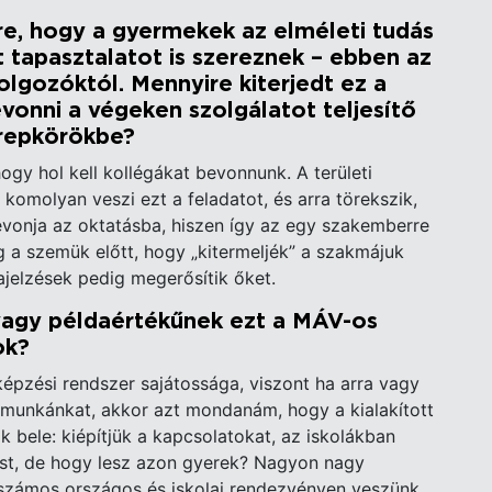
ére, hogy a gyermekek az elméleti tudás
 tapasztalatot is szereznek – ebben az
olgozóktól. Mennyire kiterjedt ez a
evonni a végeken szolgálatot teljesítő
erepkörökbe?
ogy hol kell kollégákat bevonnunk. A területi
omolyan veszi ezt a feladatot, és arra törekszik,
evonja az oktatásba, hiszen így az egy szakemberre
eg a szemük előtt, hogy „kitermeljék” a szakmájuk
zajelzések pedig megerősítik őket.
vagy példaértékűnek ezt a MÁV-os
ok?
pzési rendszer sajátossága, viszont ha arra vagy
a munkánkat, akkor azt mondanám, hogy a kialakított
k bele: kiépítjük a kapcsolatokat, az iskolákban
zést, de hogy lesz azon gyerek? Nagyon nagy
, számos országos és iskolai rendezvényen veszünk