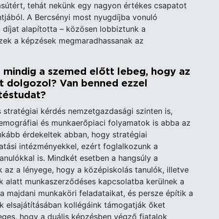
vasútért, tehát nekünk egy nagyon értékes csapatot
tjából. A Bercsényi most nyugdíjba vonuló
 díjat alapította – közösen lobbiztunk a
 ezek a képzések megmaradhassanak az
 mindig a szemed előtt lebeg, hogy az
rt dolgozol? Van benned ezzel
téstudat?
stratégiai kérdés nemzetgazdasági szinten is,
emográfiai és munkaerőpiaci folyamatok is abba az
inkább érdekeltek abban, hogy stratégiai
atási intézményekkel, ezért foglalkozunk a
anulókkal is. Mindkét esetben a hangsúly a
 az a lényege, hogy a középiskolás tanulók, illetve
k alatt munkaszerződéses kapcsolatba kerülnek a
 a majdani munkaköri feladataikat, és persze építik a
ik elsajátításában kollégáink támogatják őket
eges, hogy a duális képzésben végző fiatalok