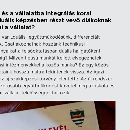
.
s a vállalatba integrálás korai
duális képzésben részt vevő diákoknak
i a vállalat?
van „duális” együttműködésünk, differenciált
ak. Csatlakozhatnak hozzánk technikusi
nyaikat a felsőoktatásban duális hallgatóként.
dáig? Milyen típusú munkát kellett elvégeznetek
si intézményekkel a közös munka? Ez egy közös
taink hosszú múltra tekintenek vissza. Az igazi
z új szakképzési törvény jelentette. Az új rendszer
szorosabb együttműködést követel meg az iskola és
 vállalat felelősséggel tartozik.