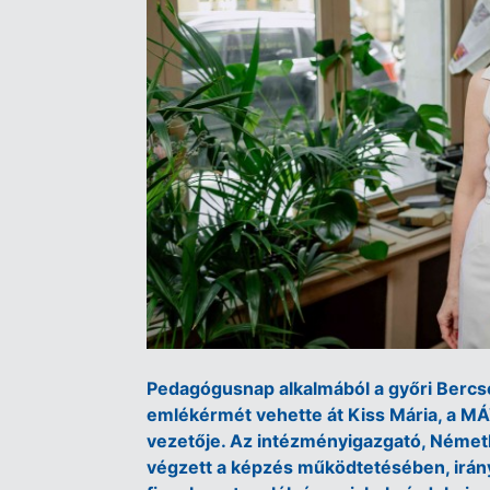
Pedagógusnap alkalmából a győri Bercsé
emlékérmét vehette át Kiss Mária, a MÁ
vezetője. Az intézményigazgató, Német
végzett a képzés működtetésében, irá