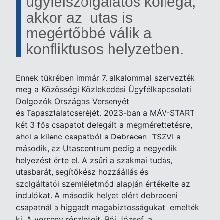
ügyfélszolgálatos kolléga,
akkor az utas is
megértőbbé válik a
konfliktusos helyzetben.
Ennek tükrében immár 7. alkalommal szervezték
meg a Közösségi Közlekedési Ügyfélkapcsolati
Dolgozók Országos Versenyét
és Tapasztalatcseréjét. 2023-ban a MÁV-START
két 3 fős csapatot delegált a megmérettetésre,
ahol a kilenc csapatból a Debrecen TSZVI a
második, az Utascentrum pedig a negyedik
helyezést érte el. A zsűri a szakmai tudás,
utasbarát, segítőkész hozzáállás és
szolgáltatói szemléletmód alapján értékelte az
indulókat. A második helyet elért debreceni
csapatnál a higgadt magabiztosságukat emelték
ki. A verseny részleteit, Bói József, a