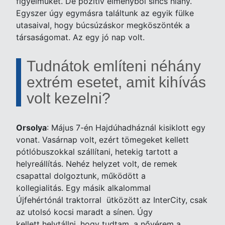
figyelmüket. De pozitív élményből sincs hiány.
Egyszer úgy egymásra találtunk az egyik fülke
utasaival, hogy búcsúzáskor megköszönték a
társaságomat. Az egy jó nap volt.
Tudnátok említeni néhány
extrém esetet, amit kihívás
volt kezelni?
Orsolya
: Május 7-én Hajdúhadháznál kisiklott egy
vonat. Vasárnap volt, ezért tömegeket kellett
pótlóbuszokkal szállítani, hetekig tartott a
helyreállítás. Nehéz helyzet volt, de remek
csapattal dolgoztunk, működött a
kollegialitás. Egy másik alkalommal
Újfehértónál traktorral ütközött az InterCity, csak
az utolsó kocsi maradt a sínen. Úgy
kellett helytállni, hogy tudtam, a nővérem a