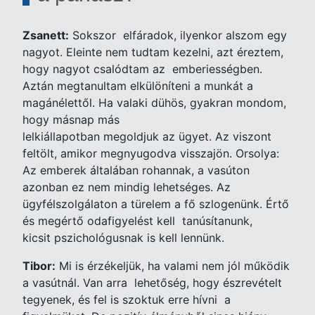
Zsanett:
Sokszor elfáradok, ilyenkor alszom egy
nagyot. Eleinte nem tudtam kezelni, azt éreztem,
hogy nagyot csalódtam az emberiességben.
Aztán megtanultam elkülöníteni a munkát a
magánélettől. Ha valaki dühös, gyakran mondom,
hogy másnap más
lelkiállapotban megoldjuk az ügyet. Az viszont
feltölt, amikor megnyugodva visszajön. Orsolya:
Az emberek általában rohannak, a vasúton
azonban ez nem mindig lehetséges. Az
ügyfélszolgálaton a türelem a fő szlogenünk. Értő
és megértő odafigyelést kell tanúsítanunk,
kicsit pszichológusnak is kell lennünk.
Tibor:
Mi is érzékeljük, ha valami nem jól működik
a vasútnál. Van arra lehetőség, hogy észrevételt
tegyenek, és fel is szoktuk erre hívni a