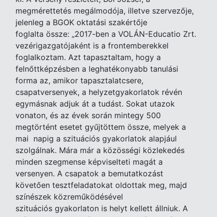
megmérettetés megálmodója, illetve szervezője,
jelenleg a BGOK oktatási szakértője
foglalta össze: „2017-ben a VOLÁN-Educatio Zrt.
vezérigazgatójaként is a frontemberekkel
foglalkoztam. Azt tapasztaltam, hogy a
felnőttképzésben a leghatékonyabb tanulási
forma az, amikor tapasztalatcsere,
csapatversenyek, a helyzetgyakorlatok révén
egymásnak adjuk át a tudást. Sokat utazok
vonaton, és az évek során mintegy 500
megtörtént esetet gyűjtöttem össze, melyek a
mai napig a szituációs gyakorlatok alapjául
szolgálnak. Mára már a közösségi közlekedés
minden szegmense képviselteti magát a
versenyen. A csapatok a bemutatkozást
követően tesztfeladatokat oldottak meg, majd
színészek közreműködésével
szituációs gyakorlaton is helyt kellett állniuk. A