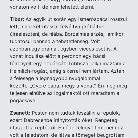
vonaton volt, de nem lehetett elérni.
Tibor:
Az egyik út során egy ismerősbácsi rosszul
lett, majd két utassal felváltva próbáltuk
újraéleszteni, de hiába. Borzalmas érzés, amikor
tudatosul benned a tehetetlenség. Volt
azonban egy drámai, egyben vicces eset is. A
vonat indulása előtt a peronon egy bácsi
félrenyelt egy pogácsát. Többször alkalmaztam a
Heimlich-fogást, amíg sikerrel nem jártam. Aztán
a felesége a legnagyobb nyugalommal
közölte: „Gyere papa, megy a vonat”. Én meg még
teljesen elhűlve az izgalmaktól ott maradtam a
pogácsával.
Zsanett:
Pesten nem tudtak leszállni a repülők,
ezért Debrecenbe irányították őket. Rengeteg
utas jött a reptérről. Én épp felügyeltem, nem ez
volt a feladatom, de látva a tömeget beugrottam