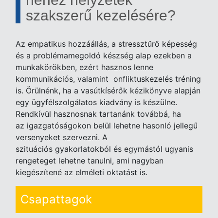
szakszerű kezelésére?
Az empatikus hozzáállás, a stressztűrő képesség
és a problémamegoldó készség alap ezekben a
munkakörökben, ezért hasznos lenne
kommunikációs, valamint onfliktuskezelés tréning
is. Örülnénk, ha a vasútkísérők kézikönyve alapján
egy ügyfélszolgálatos kiadvány is készülne.
Rendkívül hasznosnak tartanánk továbbá, ha
az igazgatóságokon belül lehetne hasonló jellegű
versenyeket szervezni. A
szituációs gyakorlatokból és egymástól ugyanis
rengeteget lehetne tanulni, ami nagyban
kiegészítené az elméleti oktatást is.
Csapattagok