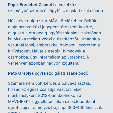
Papik Erzsébet Zsanett
nemzetközi
személypénztáros és ügyfélszolgálati szakelőadó
Húsz éve dolgozik a MÁV kötelékében. Belföldi,
majd nemzetközi jegypénztárosként kezdte,
augusztus óta pedig ügyfélszolgálati zakelőadó
is. Munka mellett végzi a tisztképzőt. „Imádok a
vasútnál lenni, emberekkel dolgozni, szeretem a
kihívásokat. Havária esetén kimegyek a
csarnokba, úgy informálom az utasokat. A
versenyen azonban nagyon izgultam.”
Pető Orsolya
ügyfélszolgálati szakelőadó
Számára nem volt kérdés a pályaválasztás,
hiszen az egész családja vasutas. Első
munkahelyként 2013-ban Szolnokon a
MÁVDIREKT ügyfélkapcsolati szakelőadóként
ugrott fejest a mélyvízbe, napi 300-400 hívással.