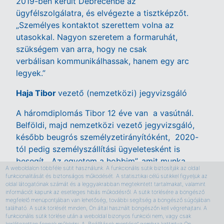
2019-ben került Debrecenbe az
ügyfélszolgálatra, és elvégezte a tisztképzőt.
„Személyes kontaktot szerettem volna az
utasokkal. Nagyon szeretem a formaruhát,
szükségem van arra, hogy ne csak
verbálisan kommunikálhassak, hanem egy arc
legyek.”
Haja Tibor
vezető (nemzetközi) jegyvizsgáló
A háromdiplomás Tibor 12 éve van a vasútnál.
Belföldi, majd nemzetközi vezető jegyvizsgáló,
később beugrós személyzetirányítóként, 2020-
tól pedig személyszállítási ügyeletesként is
besegít. „Az egyetem a hobbim”, amit munka
A weboldalon többféle sütit használunk. A funkcionális sütik biztosítják az oldal
mellett végzett. A földrajz szakot
funkcionalitását és biztonságos működését. A statisztikai célú sütikkel figyeljük az
geográfus diploma, majd a precíziós
oldal látogatóinak számát és a leggyakrabban megtekintett tartalmakat, valamint
információt kapunk az esetleges hibás működésről. A sütik törlésére a böngésző
talajtérképészet követte.
megfelelő menüpontjában van lehetőség, további segítség a böngésző súgójában
található. A sütik törlését minden, Ön által használt böngészőn kell végrehajtani. A
funkcionális sütik törlése után a weboldal bizonyos funkciói nem, vagy csak
korlátozottan fognak működni. A „Beállítások mentése” gombra kattintva Ön