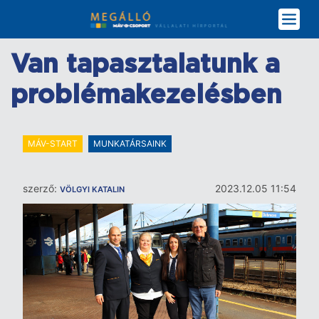
Ugrás
a
tartalomra
Van tapasztalatunk a
problémakezelésben
MÁV-START
MUNKATÁRSAINK
szerző:
2023.12.05 11:54
VÖLGYI KATALIN