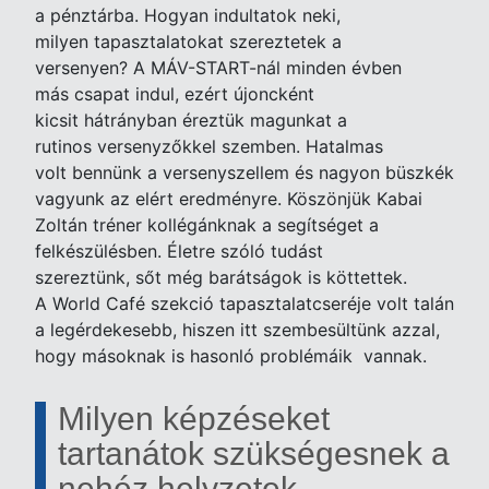
a pénztárba. Hogyan indultatok neki,
milyen tapasztalatokat szereztetek a
versenyen? A MÁV-START-nál minden évben
más csapat indul, ezért újoncként
kicsit hátrányban éreztük magunkat a
rutinos versenyzőkkel szemben. Hatalmas
volt bennünk a versenyszellem és nagyon büszkék
vagyunk az elért eredményre. Köszönjük Kabai
Zoltán tréner kollégánknak a segítséget a
felkészülésben. Életre szóló tudást
szereztünk, sőt még barátságok is köttettek.
A World Café szekció tapasztalatcseréje volt talán
a legérdekesebb, hiszen itt szembesültünk azzal,
hogy másoknak is hasonló problémáik vannak.
Milyen képzéseket
tartanátok szükségesnek a
nehéz helyzetek