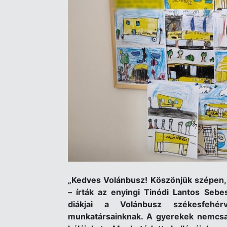
„
Kedves Vol
ánbusz! K
ö
sz
ö
njük sz
é
pen,
– írták az enyingi Tin
ó
di Lantos Sebe
diákjai a Volánbusz sz
é
kesfeh
é
r
munkatársainknak. A gyerekek nemcsak 