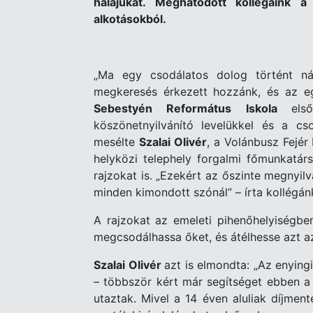
h
álájukat. Meghat
ó
dott koll
é
gáink a 
alkotásokb
ó
l.
„Ma egy csodá
latos dolog t
ö
rt
ént n
megkeres
é
s
é
rkezett hozzánk,
é
s az e
Sebesty
é
n Reform
átus Iskola
els
ő
k
ö
sz
ö
netnyilvánító
level
ü
kkel
é
s a cso
mes
é
lte
Szalai Oliv
é
r
, a Volánbusz Fej
é
r
helyk
ö
zi telephely forgalmi főmunkatár
rajzokat is. „Ezek
é
rt az őszinte megnyil
minden kimondott sz
ó
nál” – írta koll
é
gán
A rajzokat az emeleti pihenőhelyis
é
gben
megcsodá
lhassa
őket,
é
s át
é
lhesse azt 
Szalai Oliv
é
r
azt is elmondta: „Az enyingi
– t
ö
bbsz
ö
r k
é
rt már segíts
é
get ebben a 
utaztak. Mivel a 14
é
ven aluliak díjment