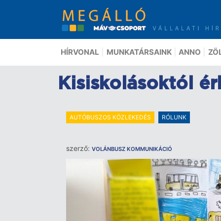
Ugrás
a
tartalomra
HÍRVONAL
MUNKATÁRSAINK
ANNO
ZÖ
Kisiskolásoktól é
AUTÓBUSZOS KÖZLEKEDÉS
RÓLUNK
szerző:
VOLÁNBUSZ KOMMUNIKÁCIÓ