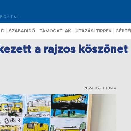
LD
SZABADIDŐ
TÁMOGATLAK
UTAZÁSI TIPPEK
GÉPTÉ
rkezett a rajzos köszöne
2024.07.11 10:44