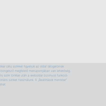
kai célú sütikkel figyeljük az oldal látogatóinak
e a böngésző megfelelő menüpontjában van lehetőség,
is sütik törlése után a weboldal bizonyos funkciói
nális sütiket használunk. A „Beállítások mentése”
shat.