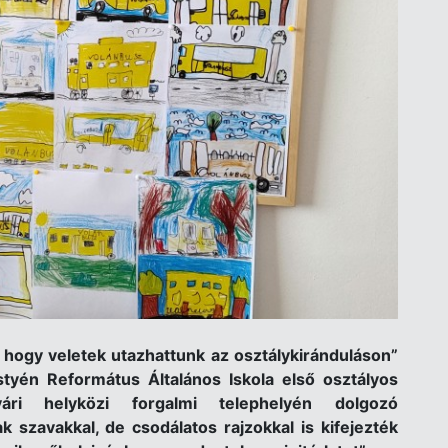
 hogy veletek utazhattunk az osztálykiránduláson”
sty
é
n Reform
átus Általános Iskola első osztályos
vári helyk
ö
zi forgalmi telephelyén dolgozó
szavakkal, de csodálatos rajzokkal is kifejezt
é
k