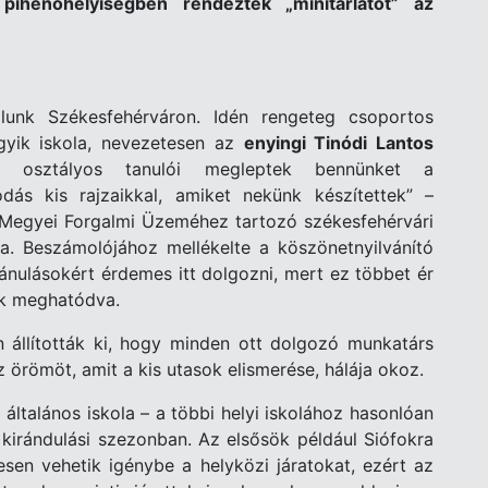
pihenőhelyis
é
gben rendeztek „minitárlatot” az
álunk Sz
é
kesfeh
é
rváron. Id
é
n rengeteg csoportos
gyik iskola, nevezetesen az
enyingi Tin
ó
di Lantos
 osztályos tanul
ó
i megleptek bennünket a
dás kis rajzaikkal, amiket nekünk k
é
szítettek” –
 Megyei Forgalmi
Ü
zeméhez tartozó sz
é
kesfeh
é
rvári
sa. Beszá
mol
ó
jához mell
é
kelte a k
ö
sz
ö
netnyilvánító
vánulások
é
rt
é
rdemes itt dolgozni, mert ez t
ö
bbet
é
r
k meghat
ó
dva.
 állították ki, hogy minden ott dolgozó munkatárs
az
ö
r
ö
m
ö
t, amit a kis utasok elismer
é
se, h
álája okoz.
 általános iskola – a t
ö
bbi helyi iskolához hasonl
ó
an
kirándulási szezonban. Az elsős
ö
k p
é
ldául Si
ó
fokra
esen vehetik ig
é
nybe a helyk
ö
zi járatokat, ez
é
rt az