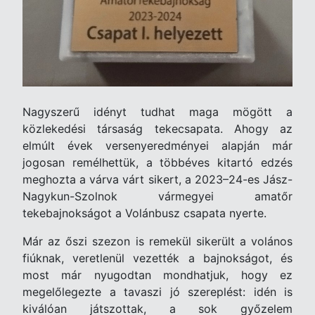
Nagyszerű id
é
nyt tudhat maga m
ö
g
ött
a
közlekedési társaság tekecsapata. Ahogy az
elmú
lt
é
vek versenyeredm
é
nyei alapján már
jogosan rem
é
lhettük, a t
ö
bb
é
ves kitartó edz
é
s
meghozta a várva várt sikert, a 2023–24-es Jász-
Nagykun-Szolnok vármegyei amatőr
tekebajnoksá
got a Vol
ánbusz csapata nyerte.
Már az őszi szezon is remekül sikerült a volá
nos
fi
úknak, veretlenül vezett
é
k a bajnokságot,
é
s
most m
ár nyugodtan mondhatjuk, hogy ez
megelőlegezte a tavaszi jó szerepl
é
st: id
é
n is
kivál
ó
an játszottak, a sok győzelem