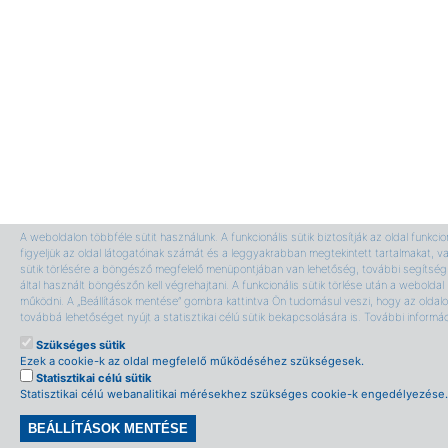
A weboldalon többféle sütit használunk. A funkcionális sütik biztosítják az oldal funkci
figyeljük az oldal látogatóinak számát és a leggyakrabban megtekintett tartalmakat, v
sütik törlésére a böngésző megfelelő menüpontjában van lehetőség, további segítség 
által használt böngészőn kell végrehajtani. A funkcionális sütik törlése után a webolda
működni. A „Beállítások mentése” gombra kattintva Ön tudomásul veszi, hogy az oldalon
továbbá lehetőséget nyújt a statisztikai célú sütik bekapcsolására is. További informá
Szükséges sütik
Ezek a cookie-k az oldal megfelelő működéséhez szükségesek.
Statisztikai célú sütik
Statisztikai célú webanalitikai mérésekhez szükséges cookie-k engedélyezése.
BEÁLLÍTÁSOK MENTÉSE