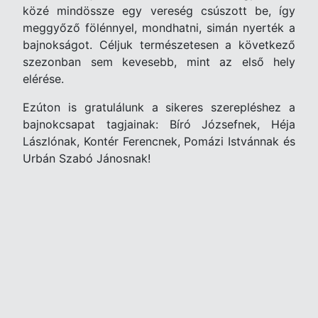
k
ö
z
é
mind
ö
ssze egy veres
é
g csúszott be, így
meggyőző f
ö
l
é
nnyel, mondhatni, simán nyert
é
k a
bajnokságot. C
é
ljuk term
é
szetesen a k
ö
vetkező
szezonban sem kevesebb, mint az első hely
el
é
r
é
se.
Ezú
ton is gratul
álunk a sikeres szerepl
é
shez a
bajnokcsapat tagjainak: Bíró J
ó
zsefnek, H
é
ja
Lászl
ó
nak, Kont
é
r Ferencnek, Pomázi Istvánnak
é
s
Urb
án Szabó Jánosnak!