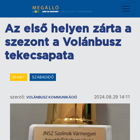
Ugrás
a
tartalomra
Az első helyen zárta a
szezont a Volánbusz
tekecsapata
SPORT
SZABADIDŐ
szerző:
2024.08.29 14:11
VOLÁNBUSZ KOMMUNIKÁCIÓ