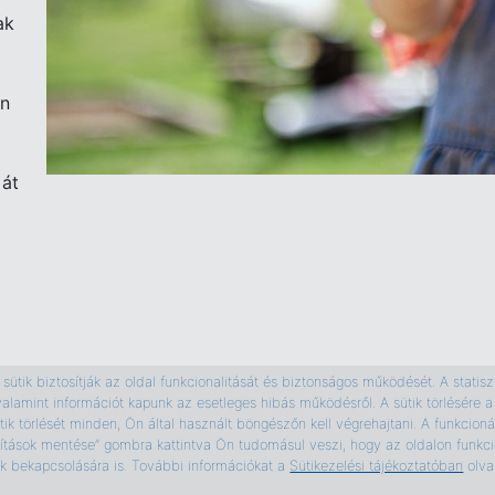
ak
an
 át
ütik biztosítják az oldal funkcionalitását és biztonságos működését. A statiszti
valamint információt kapunk az esetleges hibás működésről. A sütik törlésér
ik törlését minden, Ön által használt böngészőn kell végrehajtani. A funkcionál
ítások mentése” gombra kattintva Ön tudomásul veszi, hogy az oldalon funkcio
tik bekapcsolására is. További információkat a
Sütikezelési tájékoztatóban
olva