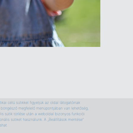
kai célú sütikkel figyeljük az oldal látogatóinak
e a böngésző megfelelő menüpontjában van lehetőség,
is sütik törlése után a weboldal bizonyos funkciói
nális sütiket használunk. A „Beállítások mentése”
shat.