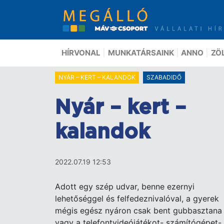
Ugrás
a
tartalomra
HÍRVONAL
MUNKATÁRSAINK
ANNO
ZÖ
NYÁR – KERT – KALANDOK
SZABADIDŐ
Nyár – kert –
kalandok
2022.07.19 12:53
Adott egy szép udvar, benne ezernyi
lehetőséggel és felfedeznivalóval, a gyerek
mégis egész nyáron csak bent gubbasztana
vagy a telefontvideójátékot- számítógépet-