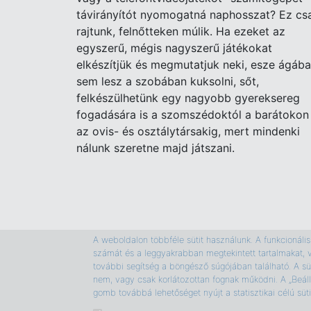
távirányítót nyomogatná naphosszat? Ez cs
rajtunk, felnőtteken múlik. Ha ezeket az
egyszerű, mégis nagyszerű játékokat
elkészítjük és megmutatjuk neki, esze ágáb
sem lesz a szobában kuksolni, sőt,
felkészülhetünk egy nagyobb gyereksereg
fogadására is a szomszédoktól a barátokon
az ovis- és osztálytársakig, mert mindenki
nálunk szeretne majd játszani.
A weboldalon többféle sütit használunk. A funkcionális s
számát és a leggyakrabban megtekintett tartalmakat, 
további segítség a böngésző súgójában található. A süt
nem, vagy csak korlátozottan fognak működni. A „Beáll
gomb továbbá lehetőséget nyújt a statisztikai célú sü