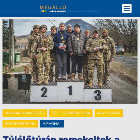
Ugrás
a
tartalomra
MAGYAR HONVÉDSÉG
TELJESÍTMÉNYTÚRA
MÁV CSAPAT
BÜSZKESÉGEINK
HÍRVONAL