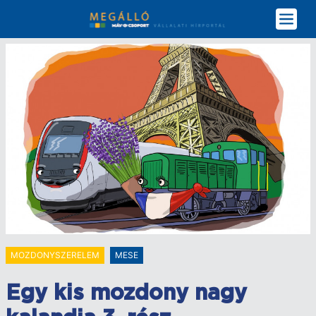
Ugrás
a
tartalomra
MOZDONYSZERELEM
MESE
Egy kis mozdony nagy