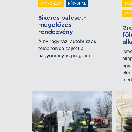
GYAKORLAT
HÍRVONAL
TÁM
GYA
Sikeres baleset-
megelőzési
Gro
rendezvény
föl
A nyíregyházi autóbuszos
al
telephelyen zajlott a
Ism
hagyományos program
álla
agy
elér
medi