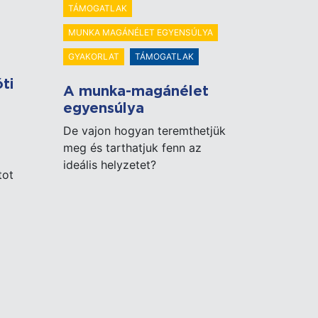
TÁMOGATLAK
MUNKA MAGÁNÉLET EGYENSÚLYA
GYAKORLAT
TÁMOGATLAK
ti
A munka-magánélet
egyensúlya
De vajon hogyan teremthetjük
meg és tarthatjuk fenn az
ideális helyzetet?
tot