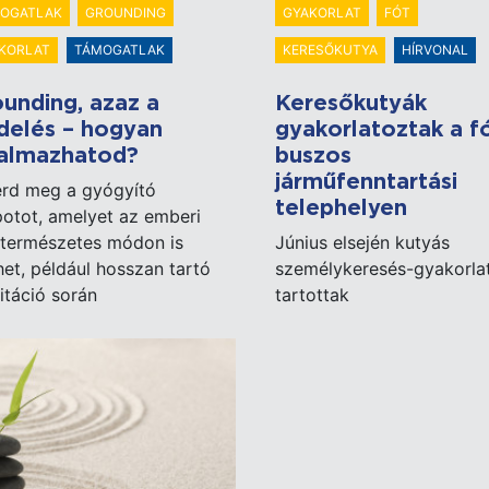
OGATLAK
GROUNDING
GYAKORLAT
FÓT
KORLAT
TÁMOGATLAK
KERESŐKUTYA
HÍRVONAL
unding, azaz a
Keresőkutyák
delés – hogyan
gyakorlatoztak a fó
kalmazhatod?
buszos
járműfenntartási
erd meg a gyógyító
telephelyen
potot, amelyet az emberi
 természetes módon is
Június elsején kutyás
het, például hosszan tartó
személykeresés-gyakorla
táció során
tartottak