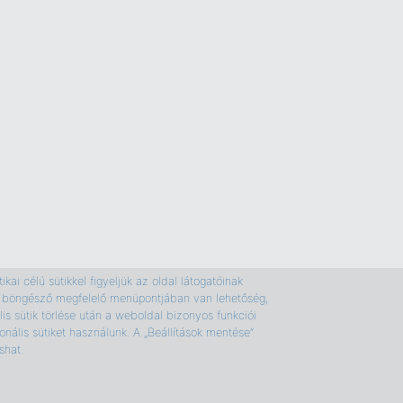
kai célú sütikkel figyeljük az oldal látogatóinak
e a böngésző megfelelő menüpontjában van lehetőség,
is sütik törlése után a weboldal bizonyos funkciói
nális sütiket használunk. A „Beállítások mentése”
shat.