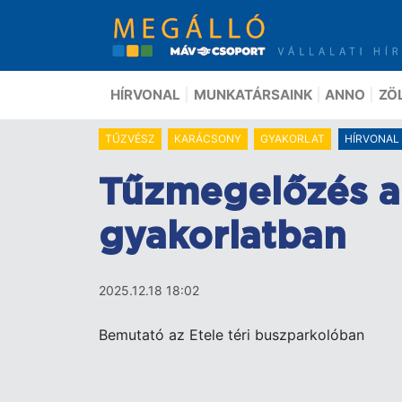
Ugrás
a
tartalomra
HÍRVONAL
MUNKATÁRSAINK
ANNO
ZÖ
TŰZVÉSZ
KARÁCSONY
GYAKORLAT
HÍRVONAL
Tűzmegelőzés a
gyakorlatban
2025.12.18 18:02
Bemutató az Etele téri buszparkolóban