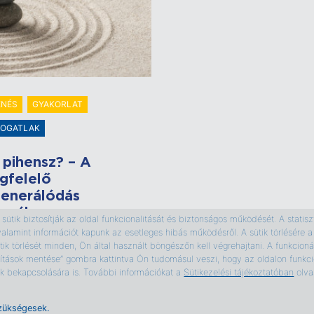
ENÉS
GYAKORLAT
OGATLAK
 pihensz? – A
gfelelő
generálódás
omában
ütik biztosítják az oldal funkcionalitását és biztonságos működését. A statiszti
valamint információt kapunk az esetleges hibás működésről. A sütik törlésér
ran kimerültnek érzed
ik törlését minden, Ön által használt böngészőn kell végrehajtani. A funkcionál
d? Szánsz időt arra,
ítások mentése” gombra kattintva Ön tudomásul veszi, hogy az oldalon funkcio
y pihenj, de mégsem
tik bekapcsolására is. További információkat a
Sütikezelési tájékoztatóban
olva
z megfelelően
öltődni?
zükségesek.