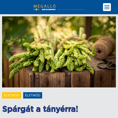
Ugrás
a
tartalomra
ÉLETMÓD
ÉLETMÓD
Spárgát a tányérra!