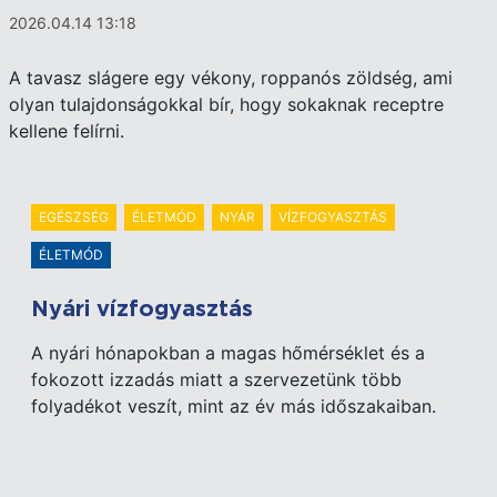
2026.04.14 13:18
A tavasz slágere egy vékony, roppanós zöldség, ami
olyan tulajdonságokkal bír, hogy sokaknak receptre
kellene felírni.
EGÉSZSÉG
ÉLETMÓD
NYÁR
VÍZFOGYASZTÁS
ÉLETMÓD
Nyári vízfogyasztás
A nyári hónapokban a magas hőmérséklet és a
fokozott izzadás miatt a szervezetünk több
folyadékot veszít, mint az év más időszakaiban.