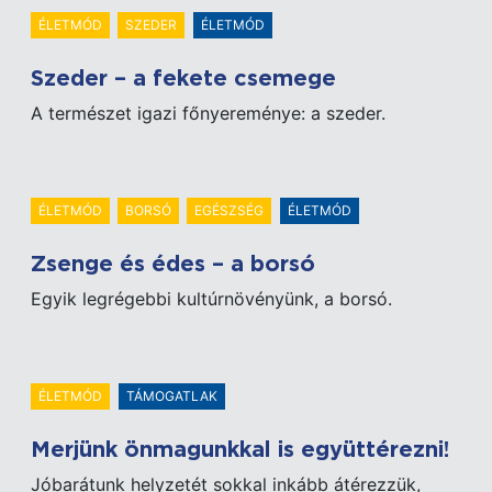
ÉLETMÓD
SZEDER
ÉLETMÓD
Szeder – a fekete csemege
A természet igazi főnyereménye: a szeder.
ÉLETMÓD
BORSÓ
EGÉSZSÉG
ÉLETMÓD
Zsenge és édes – a borsó
Egyik legrégebbi kultúrnövényünk, a borsó.
ÉLETMÓD
TÁMOGATLAK
Merjünk önmagunkkal is együttérezni!
Jóbarátunk helyzetét sokkal inkább átérezzük,