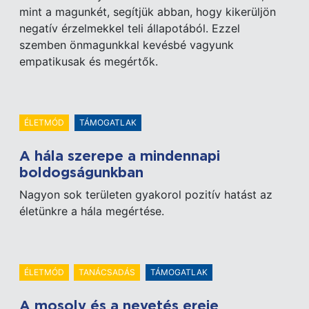
mint a magunkét, segítjük abban, hogy kikerüljön
negatív érzelmekkel teli állapotából. Ezzel
szemben önmagunkkal kevésbé vagyunk
empatikusak és megértők.
ÉLETMÓD
TÁMOGATLAK
A hála szerepe a mindennapi
boldogságunkban
Nagyon sok területen gyakorol pozitív hatást az
életünkre a hála megértése.
ÉLETMÓD
TANÁCSADÁS
TÁMOGATLAK
A mosoly és a nevetés ereje