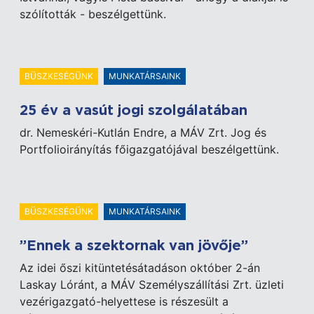
szólították - beszélgettünk.
BÜSZKESÉGÜNK
MUNKATÁRSAINK
25 év a vasút jogi szolgálatában
dr. Nemeskéri-Kutlán Endre, a MÁV Zrt. Jog és
Portfolioirányítás főigazgatójával beszélgettünk.
BÜSZKESÉGÜNK
MUNKATÁRSAINK
”Ennek a szektornak van jövője”
Az idei őszi kitüntetésátadáson október 2-án
Laskay Lóránt, a MÁV Személyszállítási Zrt. üzleti
vezérigazgató-helyettese is részesült a