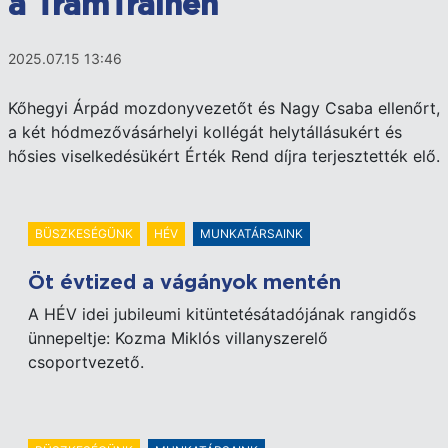
a TramTrainen
2025.07.15 13:46
Kőhegyi Árpád mozdonyvezetőt és Nagy Csaba ellenőrt,
a két hódmezővásárhelyi kollégát helytállásukért és
hősies viselkedésükért Érték Rend díjra terjesztették elő.
BÜSZKESÉGÜNK
HÉV
MUNKATÁRSAINK
Öt évtized a vágányok mentén
A HÉV idei jubileumi kitüntetésátadójának rangidős
ünnepeltje: Kozma Miklós villanyszerelő
csoportvezető.