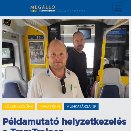
Ugrás
a
tartalomra
BÜSZKESÉGÜNK
TRAMTRAIN
MUNKATÁRSAINK
Példamutató helyzetkezelés