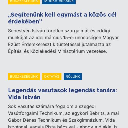
BÜSZKESÉGÜNK
MUNKATÁRSAINK
„Segítenünk kell egymást a közös cél
érdekében”
Sebestyén István töretlen szorgalmát és eddigi
munkáját az idei március 15-ei ünnepségen Magyar
Ezüst Érdemkereszt kitüntetéssel jutalmazta az
Építési és Közlekedési Minisztérium vezetése.
BÜSZKESÉGÜNK
OKTATÁS
RÓLUNK
Legendás vasutasok legendás tanára:
Vida István
Sok vasutas számára fogalom a szegedi
Vasútforgalmi Technikum, az egykori Bebrits, a mai
Gábor Dénes Technikum és Szakgimnázium. Vida
Istvánnal, vagyis Pista bácsival - ahogy a diákjai is