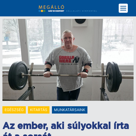
Ugrás
a
tartalomra
EGÉSZSÉG
KITARTÁS
MUNKATÁRSAINK
Az ember, aki súlyokkal írta