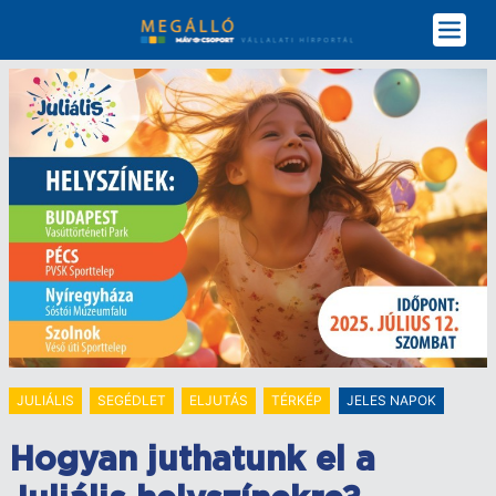
Ugrás
a
tartalomra
JULIÁLIS
SEGÉDLET
ELJUTÁS
TÉRKÉP
JELES NAPOK
Hogyan juthatunk el a