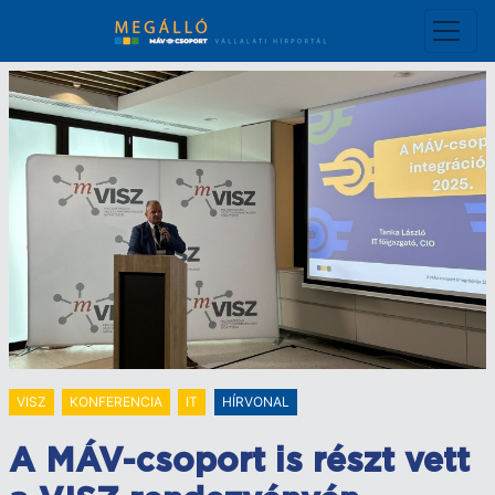
Ugrás
a
tartalomra
VISZ
KONFERENCIA
IT
HÍRVONAL
A MÁV-csoport is részt vett