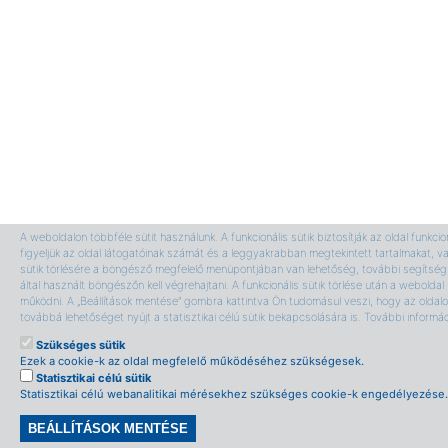
A weboldalon többféle sütit használunk. A funkcionális sütik biztosítják az oldal funkci
figyeljük az oldal látogatóinak számát és a leggyakrabban megtekintett tartalmakat, v
sütik törlésére a böngésző megfelelő menüpontjában van lehetőség, további segítség 
által használt böngészőn kell végrehajtani. A funkcionális sütik törlése után a webolda
működni. A „Beállítások mentése” gombra kattintva Ön tudomásul veszi, hogy az oldalon
továbbá lehetőséget nyújt a statisztikai célú sütik bekapcsolására is. További informá
Szükséges sütik
Ezek a cookie-k az oldal megfelelő működéséhez szükségesek.
Statisztikai célú sütik
Statisztikai célú webanalitikai mérésekhez szükséges cookie-k engedélyezése.
BEÁLLÍTÁSOK MENTÉSE