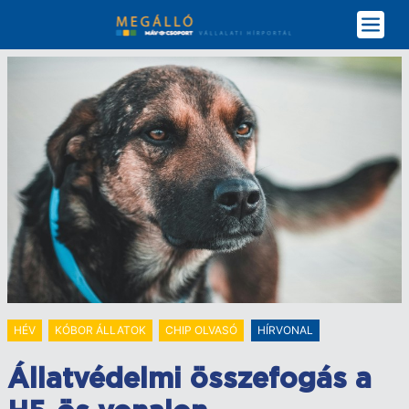
Ugrás
a
tartalomra
HÉV
KÓBOR ÁLLATOK
CHIP OLVASÓ
HÍRVONAL
Állatvédelmi összefogás a