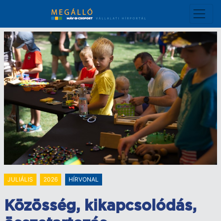
Ugrás
a
tartalomra
JULIÁLIS
2026
HÍRVONAL
Közösség, kikapcsolódás,