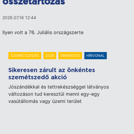
összetartozás
2026.07.16 12:44
Ilyen volt a 76. Juliális országszerte
SZEMÉTSZEDÉS
2026
ÖNKÉNTES
HÍRVONAL
Sikeresen zárult az önkéntes
szemétszedő akció
Jószándékkal és tettrekészséggel látványos
változáson tud keresztül menni egy-egy
vasútállomás vagy üzemi terület