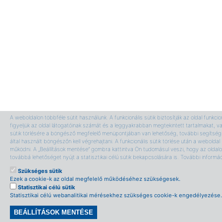
A weboldalon többféle sütit használunk. A funkcionális sütik biztosítják az oldal funkci
figyeljük az oldal látogatóinak számát és a leggyakrabban megtekintett tartalmakat, v
sütik törlésére a böngésző megfelelő menüpontjában van lehetőség, további segítség 
által használt böngészőn kell végrehajtani. A funkcionális sütik törlése után a webolda
működni. A „Beállítások mentése” gombra kattintva Ön tudomásul veszi, hogy az oldalon
továbbá lehetőséget nyújt a statisztikai célú sütik bekapcsolására is. További informá
Szükséges sütik
Ezek a cookie-k az oldal megfelelő működéséhez szükségesek.
Statisztikai célú sütik
Statisztikai célú webanalitikai mérésekhez szükséges cookie-k engedélyezése.
BEÁLLÍTÁSOK MENTÉSE