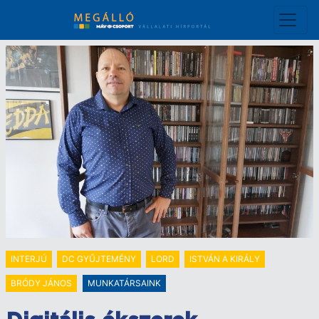
Ugrás
a
tartalomra
INTERJÚ
DC GYŰJTEMÉNY
LORD
ISTVÁN A KIRÁLY
BRÓDY JÁNOS
MUNKATÁRSAINK