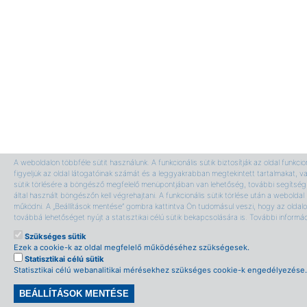
A weboldalon többféle sütit használunk. A funkcionális sütik biztosítják az oldal funkci
figyeljük az oldal látogatóinak számát és a leggyakrabban megtekintett tartalmakat, v
sütik törlésére a böngésző megfelelő menüpontjában van lehetőség, további segítség 
által használt böngészőn kell végrehajtani. A funkcionális sütik törlése után a webolda
működni. A „Beállítások mentése” gombra kattintva Ön tudomásul veszi, hogy az oldalon
továbbá lehetőséget nyújt a statisztikai célú sütik bekapcsolására is. További informá
Szükséges sütik
Ezek a cookie-k az oldal megfelelő működéséhez szükségesek.
Statisztikai célú sütik
Statisztikai célú webanalitikai mérésekhez szükséges cookie-k engedélyezése.
BEÁLLÍTÁSOK MENTÉSE