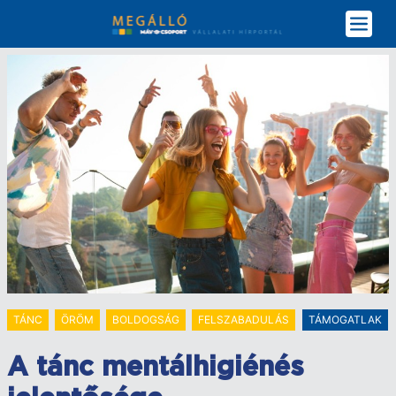
Ugrás
a
tartalomra
TÁNC
ÖRÖM
BOLDOGSÁG
FELSZABADULÁS
TÁMOGATLAK
A tánc mentálhigiénés