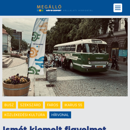
Ugrás
a
tartalomra
BUSZ
SZEKSZÁRD
FAROS
IKARUS 55
KÖZLEKEDÉSI KULTÚRA
HÍRVONAL