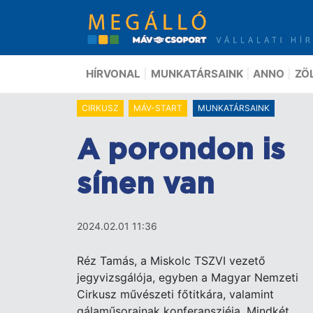
Ugrás
a
tartalomra
HÍRVONAL
MUNKATÁRSAINK
ANNO
ZÖ
CIRKUSZ
MÁV-START
MUNKATÁRSAINK
A porondon is
sínen van
2024.02.01 11:36
Réz Tamás, a Miskolc TSZVI vezető
jegyvizsgálója, egyben a Magyar Nemzeti
Cirkusz művészeti főtitkára, valamint
gálaműsorainak konferansziéja. Mindkét