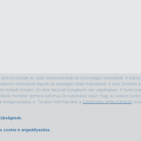
ütik biztosítják az oldal funkcionalitását és biztonságos működését. A statiszti
valamint információt kapunk az esetleges hibás működésről. A sütik törlésér
ik törlését minden, Ön által használt böngészőn kell végrehajtani. A funkcionál
ítások mentése” gombra kattintva Ön tudomásul veszi, hogy az oldalon funkcio
tik bekapcsolására is. További információkat a
Sütikezelési tájékoztatóban
olva
zükségesek.
es cookie-k engedélyezése.
k
Impresszum
Kapcsolat
Állásajánlatok
Partnereink