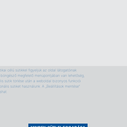
kai célú sütikkel figyeljük az oldal látogatóinak
e a böngésző megfelelő menüpontjában van lehetőség,
is sütik törlése után a weboldal bizonyos funkciói
nális sütiket használunk. A „Beállítások mentése”
shat.
Sütikezelés
Jogi útmutatás