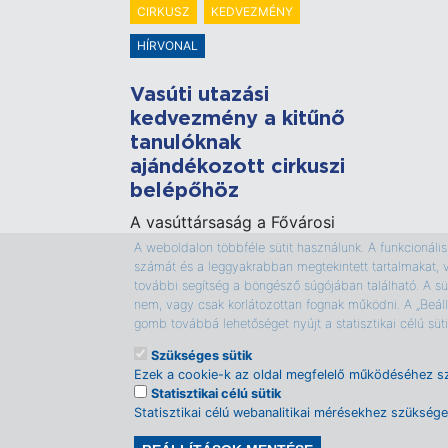
CIRKUSZ
KEDVEZMÉNY
HÍRVONAL
Vasúti utazási
kedvezmény a kitűnő
tanulóknak
ajándékozott cirkuszi
belépőhöz
A vasúttársaság a Fővárosi
Nagycirkuszba utazó, kitűnő
A weboldalon többféle sütit használunk. A funkcionális s
számát és a leggyakrabban megtekintett tartalmakat, 
tanulmányi eredményt elért
további segítség a böngésző súgójában található. A süt
tanulóknak 90 százalékos és
nem, vagy csak korlátozottan fognak működni. A „Beáll
kísérőjüknek pedig 50
gomb továbbá lehetőséget nyújt a statisztikai célú sü
százalékos utazási
Szükséges sütik
kedvezményt biztosít.
Ezek a cookie-k az oldal megfelelő működéséhez s
Statisztikai célú sütik
Statisztikai célú webanalitikai mérésekhez szükség
Rólunk
Adatkezelési tájékoztató
Magazino