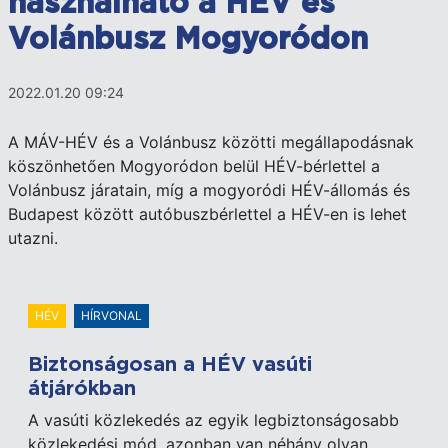
használható a HÉV és
Volánbusz Mogyoródon
2022.01.20 09:24
A MÁV-HÉV és a Volánbusz közötti megállapodásnak
köszönhetően Mogyoródon belül HÉV-bérlettel a
Volánbusz járatain, míg a mogyoródi HÉV-állomás és
Budapest között autóbuszbérlettel a HÉV-en is lehet
utazni.
HÉV
HÍRVONAL
Biztonságosan a HÉV vasúti
átjárókban
A vasúti közlekedés az egyik legbiztonságosabb
közlekedési mód, azonban van néhány olyan