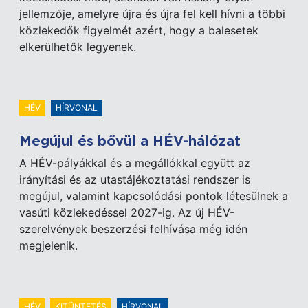
jellemzője, amelyre újra és újra fel kell hívni a többi
közlekedők figyelmét azért, hogy a balesetek
elkerülhetők legyenek.
HÉV
HÍRVONAL
Megújul és bővül a HÉV-hálózat
A HÉV-pályákkal és a megállókkal együtt az
irányítási és az utastájékoztatási rendszer is
megújul, valamint kapcsolódási pontok létesülnek a
vasúti közlekedéssel 2027-ig. Az új HÉV-
szerelvények beszerzési felhívása még idén
megjelenik.
HÉV
KITÜNTETÉS
HÍRVONAL