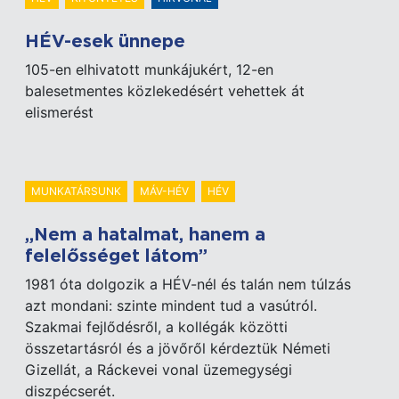
HÉV-esek ünnepe
105-en elhivatott munkájukért, 12-en
balesetmentes közlekedésért vehettek át
elismerést
MUNKATÁRSUNK
MÁV-HÉV
HÉV
„Nem a hatalmat, hanem a
felelősséget látom”
1981 óta dolgozik a HÉV-nél és talán nem túlzás
azt mondani: szinte mindent tud a vasútról.
Szakmai fejlődésről, a kollégák közötti
összetartásról és a jövőről kérdeztük Németi
Gizellát, a Ráckevei vonal üzemegységi
diszpécserét.