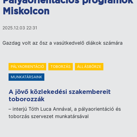
Pályaorientációs programok
Miskolcon
2025.12.03 22:31
Gazdag volt az ősz a vasútkedvelő diákok számára
PÁLYAORIENTÁCIÓ
TOBORZÁS
ÁLLÁSBÖRZE
MUNKATÁRSAINK
A jövő közlekedési szakembereit
toborozzák
– interjú Tóth Luca Annával, a pályaorientáció és
toborzás szervezet munkatársával