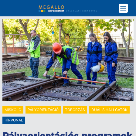
Ugrás
a
tartalomra
MISKOLC
PÁLYORIENTÁCIÓ
TOBORZÁS
DUÁLIS HALLGATÓK
HÍRVONAL