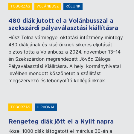
TOBORZÁS
VOLÁNBUSZ
RÓLUNK
480 diák jutott el a Volánbusszal a
szekszárdi pályaválasztási kiállításra
Húsz Tolna vármegyei oktatási intézmény mintegy
480 diákjának és kísérőiknek sikeres eljutását
biztosította a Volánbusz a 2024. november 13–14-
én Szekszárdon megrendezett Jövőd Záloga
Pályaválasztási Kiállításra. A helyi kormányhivatal
levélben mondott köszönetet a szállítást
megszervező és lebonyolító kollégáinknak.
TOBORZÁS
HÍRVONAL
Rengeteg diák jött el a Nyílt napra
Közel 1000 diák látogatott el március 30-án a