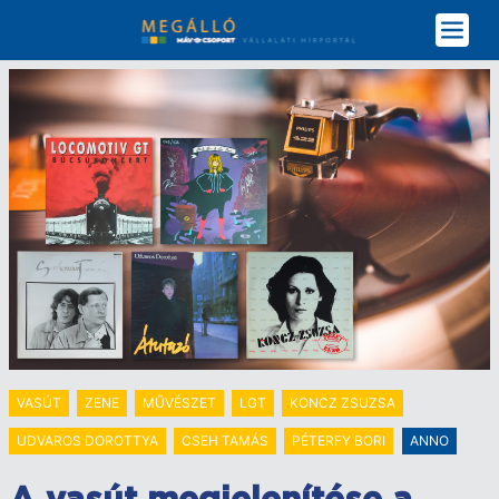
Ugrás
a
tartalomra
VASÚT
ZENE
MŰVÉSZET
LGT
KONCZ ZSUZSA
UDVAROS DOROTTYA
CSEH TAMÁS
PÉTERFY BORI
ANNO