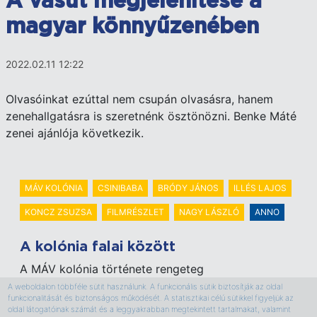
A vasút megjelenítése a
magyar könnyűzenében
2022.02.11 12:22
Olvasóinkat ezúttal nem csupán olvasásra, hanem
zenehallgatásra is szeretnénk ösztönözni. Benke Máté
zenei ajánlója következik.
MÁV KOLÓNIA
CSINIBABA
BRÓDY JÁNOS
ILLÉS LAJOS
KONCZ ZSUZSA
FILMRÉSZLET
NAGY LÁSZLÓ
ANNO
A kolónia falai között
A MÁV kolónia története rengeteg
különlegességgel kecsegtet, mostani cikkünkben
A weboldalon többféle sütit használunk. A funkcionális sütik biztosítják az oldal
funkcionalitását és biztonságos működését. A statisztikai célú sütikkel figyeljük az
az épületeggyüteshez kapcsolódó néhány
oldal látogatóinak számát és a leggyakrabban megtekintett tartalmakat, valamint