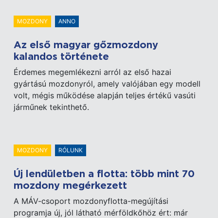
MOZDONY
ANNO
Az első magyar gőzmozdony
kalandos története
Érdemes megemlékezni arról az első hazai
gyártású mozdonyról, amely valójában egy modell
volt, mégis működése alapján teljes értékű vasúti
járműnek tekinthető.
MOZDONY
RÓLUNK
Új lendületben a flotta: több mint 70
mozdony megérkezett
A MÁV-csoport mozdonyflotta-megújítási
programja új, jól látható mérföldkőhöz ért: már