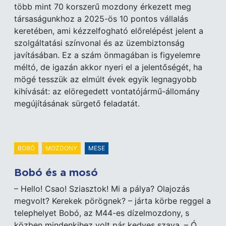
több mint 70 korszerű mozdony érkezett meg
társaságunkhoz a 2025-ös 10 pontos vállalás
keretében, ami kézzelfogható előrelépést jelent a
szolgáltatási színvonal és az üzembiztonság
javításában. Ez a szám önmagában is figyelemre
méltó, de igazán akkor nyeri el a jelentőségét, ha
mögé tesszük az elmúlt évek egyik legnagyobb
kihívását: az elöregedett vontatójármű-állomány
megújításának sürgető feladatát.
BOBÓ
MOZDONY
MESE
Bobó és a mosó
– Hello! Csao! Sziasztok! Mi a pálya? Olajozás
megvolt? Kerekek pörögnek? – járta körbe reggel a
telephelyet Bobó, az M44-es dízelmozdony, s
közben mindenkihez volt pár kedves szava. – Ó,