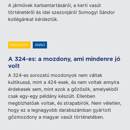
A járművek karbantartásáról, a kerti vasút
történetéről és idei szezonjáról Somogyi Sándor
kollégánkat kérdeztük.
MOZDONY
ANNO
A 324-es: a mozdony, ami mindenre jó
volt
A 324-es sorozatú mozdonyok nem váltak
kultikussá, mint a 424-esek, és nem voltak annyira
érdekesek sem, mint azok a gőzösök, amelyekből
csak egy-egy példány készült. Ellenben
megbízhatóak voltak, és strapabírók. Nem véletlen,
hogy ez a legnagyobb darabszámban gyártott
gőzmozdony a magyar vasút történetében.