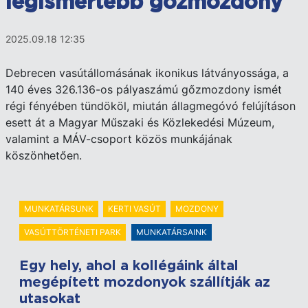
legismertebb gőzmozdony
2025.09.18 12:35
Debrecen vasútállomásának ikonikus látványossága, a
140 éves 326.136-os pályaszámú gőzmozdony ismét
régi fényében tündököl, miután állagmegóvó felújításon
esett át a Magyar Műszaki és Közlekedési Múzeum,
valamint a MÁV-csoport közös munkájának
köszönhetően.
MUNKATÁRSUNK
KERTI VASÚT
MOZDONY
VASÚTTÖRTÉNETI PARK
MUNKATÁRSAINK
Egy hely, ahol a kollégáink által
megépített mozdonyok szállítják az
utasokat