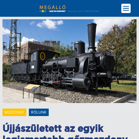
Ugrás
a
tartalomra
MOZDONY
RÓLUNK
Újjászületett az egyik