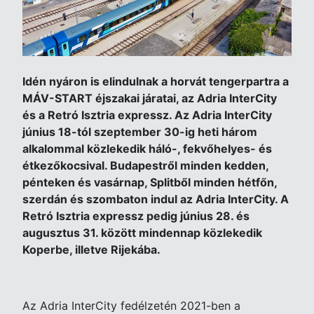
Idén nyáron is elindulnak a horvát tengerpartra a
MÁV-START éjszakai járatai, az Adria InterCity
és a Retró Isztria expressz. Az Adria InterCity
június 18-tól szeptember 30-ig heti három
alkalommal közlekedik háló-, fekvőhelyes- és
étkezőkocsival. Budapestről minden kedden,
pénteken és vasárnap, Splitből minden hétfőn,
szerdán és szombaton indul az Adria InterCity. A
Retró Isztria expressz pedig június 28. és
augusztus 31. között mindennap közlekedik
Koperbe, illetve Rijekába.
Az Adria InterCity fedélzetén 2021-ben a