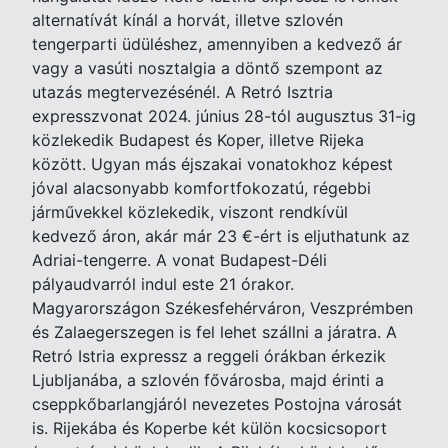
alternatívát kínál a horvát, illetve szlovén
tengerparti üdüléshez, amennyiben a kedvező ár
vagy a vasúti nosztalgia a döntő szempont az
utazás megtervezésénél. A Retró Isztria
expresszvonat 2024. június 28-tól augusztus 31-ig
közlekedik Budapest és Koper, illetve Rijeka
között. Ugyan más éjszakai vonatokhoz képest
jóval alacsonyabb komfortfokozatú, régebbi
járművekkel közlekedik, viszont rendkívül
kedvező áron, akár már 23 €-ért is eljuthatunk az
Adriai-tengerre. A vonat Budapest-Déli
pályaudvarról indul este 21 órakor.
Magyarországon Székesfehérváron, Veszprémben
és Zalaegerszegen is fel lehet szállni a járatra. A
Retró Istria expressz a reggeli órákban érkezik
Ljubljanába, a szlovén fővárosba, majd érinti a
cseppkőbarlangjáról nevezetes Postojna városát
is. Rijekába és Koperbe két külön kocsicsoport