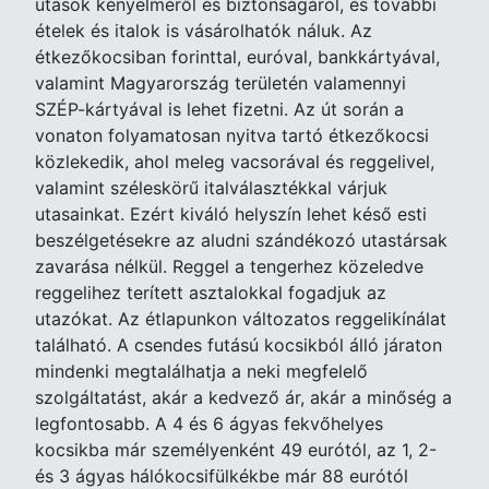
utasok kényelméről és biztonságáról, és további
ételek és italok is vásárolhatók náluk. Az
étkezőkocsiban forinttal, euróval, bankkártyával,
valamint Magyarország területén valamennyi
SZÉP-kártyával is lehet fizetni. Az út során a
vonaton folyamatosan nyitva tartó étkezőkocsi
közlekedik, ahol meleg vacsorával és reggelivel,
valamint széleskörű italválasztékkal várjuk
utasainkat. Ezért kiváló helyszín lehet késő esti
beszélgetésekre az aludni szándékozó utastársak
zavarása nélkül. Reggel a tengerhez közeledve
reggelihez terített asztalokkal fogadjuk az
utazókat. Az étlapunkon változatos reggelikínálat
található. A csendes futású kocsikból álló járaton
mindenki megtalálhatja a neki megfelelő
szolgáltatást, akár a kedvező ár, akár a minőség a
legfontosabb. A 4 és 6 ágyas fekvőhelyes
kocsikba már személyenként 49 eurótól, az 1, 2-
és 3 ágyas hálókocsifülkékbe már 88 eurótól