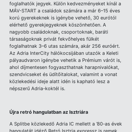
foglalhatók jegyek. Külön kedvezményeket kínál a
MÁV-START a családok számára a már 6–15 éves
korú gyerekeknek is igénybe vehető, 30 eurótól
elérhető gyerekjegyeknek köszönhetően. A
nagyobb családoknak, csoportoknak, baráti
társaságoknak privát fekvőhelyes fülkét
foglalhatnak 3–6 utas számára, akár 256 euróért.
Az Adria InterCity hálókocsijában utazók a Keleti
pályaudvaron igénybe vehetik a Prémium várót is,
ahol díjmentesen fogyaszthatnak harapnivalókat,
szendvicseket és üdítőitalokat, valamint a vonat
közlekedési ideje alatt idén is kapható lesz a
népszerű Adria-koktél is.
Újra retró hangulatban az Isztriára
A Splitbe közlekedő Adria IC mellett a ’80-as évek
hangulatát idéző Retró Isztria expressz is remek