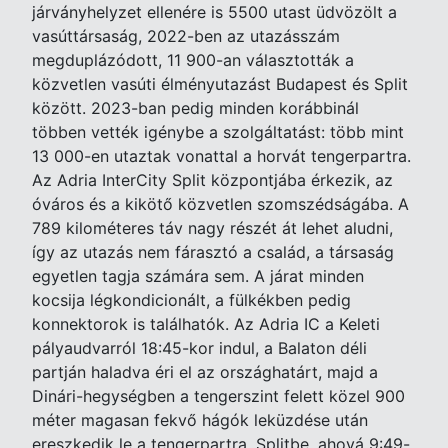
járványhelyzet ellenére is 5500 utast üdvözölt a
vasúttársaság, 2022-ben az utazásszám
megduplázódott, 11 900-an választották a
közvetlen vasúti élményutazást Budapest és Split
között. 2023-ban pedig minden korábbinál
többen vették igénybe a szolgáltatást: több mint
13 000-en utaztak vonattal a horvát tengerpartra.
Az Adria InterCity Split központjába érkezik, az
óváros és a kikötő közvetlen szomszédságába. A
789 kilométeres táv nagy részét át lehet aludni,
így az utazás nem fárasztó a család, a társaság
egyetlen tagja számára sem. A járat minden
kocsija légkondicionált, a fülkékben pedig
konnektorok is találhatók. Az Adria IC a Keleti
pályaudvarról 18:45-kor indul, a Balaton déli
partján haladva éri el az országhatárt, majd a
Dinári-hegységben a tengerszint felett közel 900
méter magasan fekvő hágók leküzdése után
ereszkedik le a tengerpartra, Splitbe, ahová 9:49-