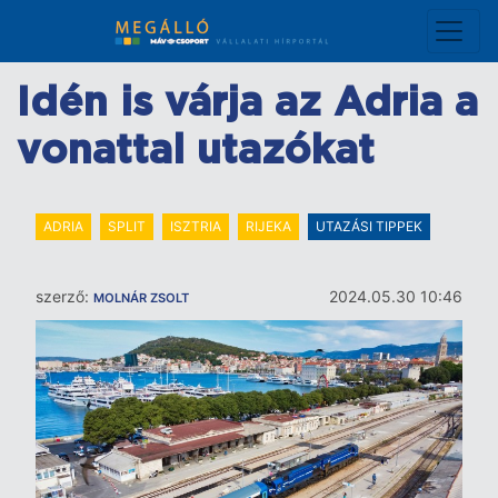
Ugrás
a
tartalomra
Idén is várja az Adria a
vonattal utazókat
ADRIA
SPLIT
ISZTRIA
RIJEKA
UTAZÁSI TIPPEK
szerző:
2024.05.30 10:46
MOLNÁR ZSOLT