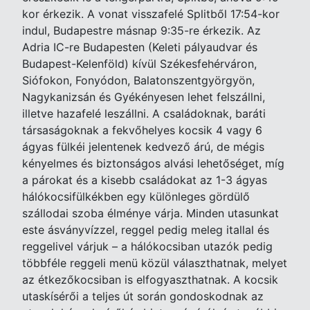
kor érkezik. A vonat visszafelé Splitből 17:54-kor
indul, Budapestre másnap 9:35-re érkezik. Az
Adria IC-re Budapesten (Keleti pályaudvar és
Budapest-Kelenföld) kívül Székesfehérváron,
Siófokon, Fonyódon, Balatonszentgyörgyön,
Nagykanizsán és Gyékényesen lehet felszállni,
illetve hazafelé leszállni. A családoknak, baráti
társaságoknak a fekvőhelyes kocsik 4 vagy 6
ágyas fülkéi jelentenek kedvező árú, de mégis
kényelmes és biztonságos alvási lehetőséget, míg
a párokat és a kisebb családokat az 1-3 ágyas
hálókocsifülkékben egy különleges gördülő
szállodai szoba élménye várja. Minden utasunkat
este ásványvízzel, reggel pedig meleg itallal és
reggelivel várjuk – a hálókocsiban utazók pedig
többféle reggeli menü közül választhatnak, melyet
az étkezőkocsiban is elfogyaszthatnak. A kocsik
utaskísérői a teljes út során gondoskodnak az