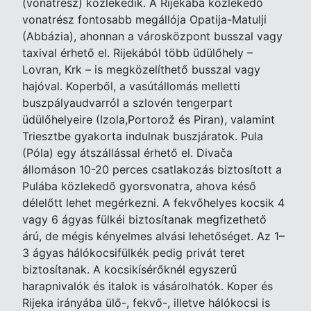
(vonatrész) közlekedik. A Rijekába közlekedő
vonatrész fontosabb megállója Opatija-Matulji
(Abbázia), ahonnan a városközpont busszal vagy
taxival érhető el. Rijekából több üdülőhely –
Lovran, Krk – is megközelíthető busszal vagy
hajóval. Koperből, a vasútállomás melletti
buszpályaudvarról a szlovén tengerpart
üdülőhelyeire (Izola,Portorož és Piran), valamint
Triesztbe gyakorta indulnak buszjáratok. Pula
(Póla) egy átszállással érhető el. Divača
állomáson 10-20 perces csatlakozás biztosított a
Pulába közlekedő gyorsvonatra, ahova késő
délelőtt lehet megérkezni. A fekvőhelyes kocsik 4
vagy 6 ágyas fülkéi biztosítanak megfizethető
árú, de mégis kényelmes alvási lehetőséget. Az 1–
3 ágyas hálókocsifülkék pedig privát teret
biztosítanak. A kocsikísérőknél egyszerű
harapnivalók és italok is vásárolhatók. Koper és
Rijeka irányába ülő-, fekvő-, illetve hálókocsi is